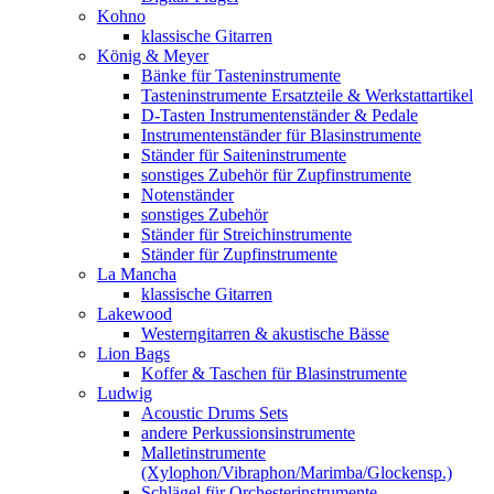
Kohno
klassische Gitarren
König & Meyer
Bänke für Tasteninstrumente
Tasteninstrumente Ersatzteile & Werkstattartikel
D-Tasten Instrumentenständer & Pedale
Instrumentenständer für Blasinstrumente
Ständer für Saiteninstrumente
sonstiges Zubehör für Zupfinstrumente
Notenständer
sonstiges Zubehör
Ständer für Streichinstrumente
Ständer für Zupfinstrumente
La Mancha
klassische Gitarren
Lakewood
Westerngitarren & akustische Bässe
Lion Bags
Koffer & Taschen für Blasinstrumente
Ludwig
Acoustic Drums Sets
andere Perkussionsinstrumente
Malletinstrumente
(Xylophon/Vibraphon/Marimba/Glockensp.)
Schlägel für Orchesterinstrumente