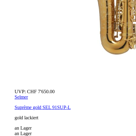
UVP:
CHF
7'650.00
Selmer
Suprème
gold
SEL 91SUP-L
gold lackiert
an Lager
an Lager