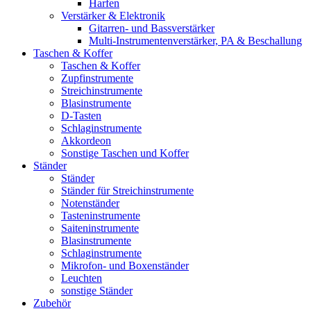
Harfen
Verstärker & Elektronik
Gitarren- und Bassverstärker
Multi-Instrumentenverstärker, PA & Beschallung
Taschen & Koffer
Taschen & Koffer
Zupfinstrumente
Streichinstrumente
Blasinstrumente
D-Tasten
Schlaginstrumente
Akkordeon
Sonstige Taschen und Koffer
Ständer
Ständer
Ständer für Streichinstrumente
Notenständer
Tasteninstrumente
Saiteninstrumente
Blasinstrumente
Schlaginstrumente
Mikrofon- und Boxenständer
Leuchten
sonstige Ständer
Zubehör