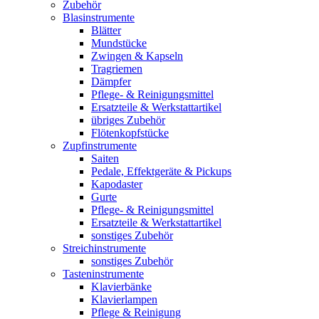
Zubehör
Blasinstrumente
Blätter
Mundstücke
Zwingen & Kapseln
Tragriemen
Dämpfer
Pflege- & Reinigungsmittel
Ersatzteile & Werkstattartikel
übriges Zubehör
Flötenkopfstücke
Zupfinstrumente
Saiten
Pedale, Effektgeräte & Pickups
Kapodaster
Gurte
Pflege- & Reinigungsmittel
Ersatzteile & Werkstattartikel
sonstiges Zubehör
Streichinstrumente
sonstiges Zubehör
Tasteninstrumente
Klavierbänke
Klavierlampen
Pflege & Reinigung