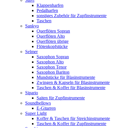
Salvi
Klappenharfen
Pedalharfen
sonstiges Zubehör für Zupfinstrumente
Taschen
Sankyo
Querflöten Sopran
Querflöten Alto
Querflöten übrige
Flötenkopfstücke
Selmer
Saxophon Sopran
Saxophon Alto
Saxophon Tenor
Saxophon Bariton
Mundstücke für Blasinstrumente
Zwingen & Kapseln für Blasinstrumente
Taschen & Koffer für Blasinstrumente
Sipario
Saiten für Zupfinstrumente
Soundbellows
E-Gitarren
Super Light
Koffer & Taschen für Streichinstrumente
Taschen & Koffer für Zupfinstrumente