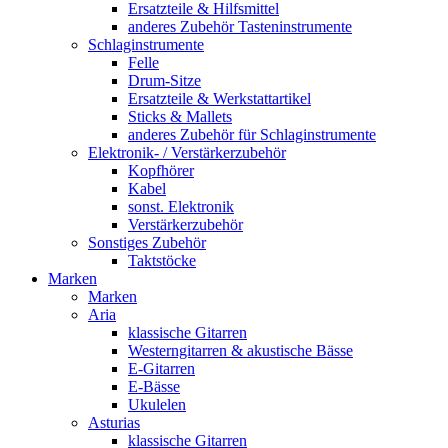
Ersatzteile & Hilfsmittel
anderes Zubehör Tasteninstrumente
Schlaginstrumente
Felle
Drum-Sitze
Ersatzteile & Werkstattartikel
Sticks & Mallets
anderes Zubehör für Schlaginstrumente
Elektronik- / Verstärkerzubehör
Kopfhörer
Kabel
sonst. Elektronik
Verstärkerzubehör
Sonstiges Zubehör
Taktstöcke
Marken
Marken
Aria
klassische Gitarren
Westerngitarren & akustische Bässe
E-Gitarren
E-Bässe
Ukulelen
Asturias
klassische Gitarren