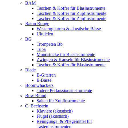
BAM
Taschen & Koffer für Blasinstrumente
Taschen & Koffer für Zupfinstrumente
Taschen & Koffer für Zupfinstrumente
Baton Rouge
Westerngitarren & akustische Bässe
Ukulelen
BG
Trompeten Bb
Tuba
Mundstücke für Blasinstrumente
Zwingen & Kapseln für Blasinstrumente
Taschen & Koffer für Blasinstrumente
Blade
E-Gitarren
E-Bässe
Boomwhackers
andere Perkussionsinstrumente
Bow Brand
Saiten für Zupfinstrumente
C. Bechstein
Klaviere (akustisch)
Flügel (akustisch)
Reinigungs- & Pflegemittel für
Tasteninstrumenten