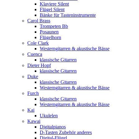
Klaviere Silent
Flügel Silent
Bänke für Tasteninstrumente
Carol Brass
Trompeten Bb
Posaunen
Flügelhorn
Cole Clark
Westerngitarren & akustische Bässe
Cuenca
klassische Gitarren
Dieter Hopf
klassische Gitarren
Duke
klassische Gitarren
Westerngitarren & akustische Bässe
Furch
klassische Gitarren
Westerngitarren & akustische Bässe
Kai
Ukulelen
Kawai
Digitalpianos
D-Tasten Zubehör anderes
Digital-Flügel