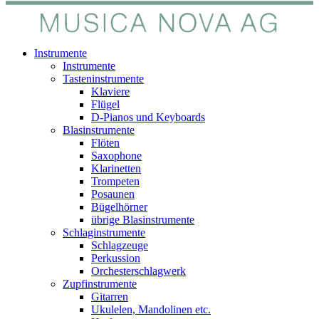
Instrumente
Instrumente
Tasteninstrumente
Klaviere
Flügel
D-Pianos und Keyboards
Blasinstrumente
Flöten
Saxophone
Klarinetten
Trompeten
Posaunen
Bügelhörner
übrige Blasinstrumente
Schlaginstrumente
Schlagzeuge
Perkussion
Orchesterschlagwerk
Zupfinstrumente
Gitarren
Ukulelen, Mandolinen etc.