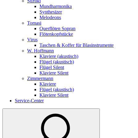
Suzuki
Mundharmonika
Synthesizer
Melodeons
Tomasi
Querflöten Sopran
Flötenkopfstücke
Virus
Taschen & Koffer für Blasinstrumente
W. Hoffmann
Klaviere (akustisch)
Flügel (akustisch)
Flügel Silent
Klaviere Silent
Zimmermann
Klaviere
Flügel (akustisch)
Klaviere Silent
Service-Center