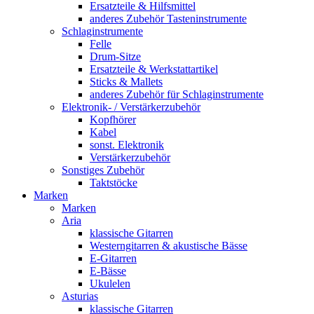
Ersatzteile & Hilfsmittel
anderes Zubehör Tasteninstrumente
Schlaginstrumente
Felle
Drum-Sitze
Ersatzteile & Werkstattartikel
Sticks & Mallets
anderes Zubehör für Schlaginstrumente
Elektronik- / Verstärkerzubehör
Kopfhörer
Kabel
sonst. Elektronik
Verstärkerzubehör
Sonstiges Zubehör
Taktstöcke
Marken
Marken
Aria
klassische Gitarren
Westerngitarren & akustische Bässe
E-Gitarren
E-Bässe
Ukulelen
Asturias
klassische Gitarren