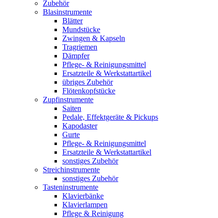
Zubehör
Blasinstrumente
Blätter
Mundstücke
Zwingen & Kapseln
Tragriemen
Dämpfer
Pflege- & Reinigungsmittel
Ersatzteile & Werkstattartikel
übriges Zubehör
Flötenkopfstücke
Zupfinstrumente
Saiten
Pedale, Effektgeräte & Pickups
Kapodaster
Gurte
Pflege- & Reinigungsmittel
Ersatzteile & Werkstattartikel
sonstiges Zubehör
Streichinstrumente
sonstiges Zubehör
Tasteninstrumente
Klavierbänke
Klavierlampen
Pflege & Reinigung