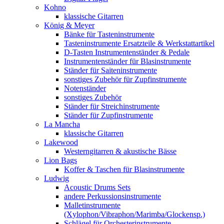
Kohno
klassische Gitarren
König & Meyer
Bänke für Tasteninstrumente
Tasteninstrumente Ersatzteile & Werkstattartikel
D-Tasten Instrumentenständer & Pedale
Instrumentenständer für Blasinstrumente
Ständer für Saiteninstrumente
sonstiges Zubehör für Zupfinstrumente
Notenständer
sonstiges Zubehör
Ständer für Streichinstrumente
Ständer für Zupfinstrumente
La Mancha
klassische Gitarren
Lakewood
Westerngitarren & akustische Bässe
Lion Bags
Koffer & Taschen für Blasinstrumente
Ludwig
Acoustic Drums Sets
andere Perkussionsinstrumente
Malletinstrumente
(Xylophon/Vibraphon/Marimba/Glockensp.)
Schlägel für Orchesterinstrumente