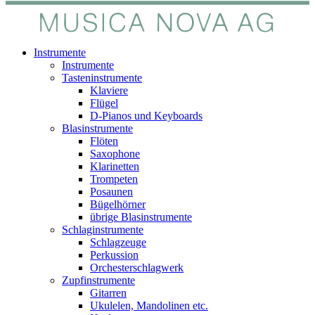
Instrumente
Instrumente
Tasteninstrumente
Klaviere
Flügel
D-Pianos und Keyboards
Blasinstrumente
Flöten
Saxophone
Klarinetten
Trompeten
Posaunen
Bügelhörner
übrige Blasinstrumente
Schlaginstrumente
Schlagzeuge
Perkussion
Orchesterschlagwerk
Zupfinstrumente
Gitarren
Ukulelen, Mandolinen etc.