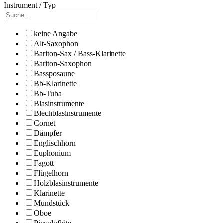
Instrument / Typ
keine Angabe
Alt-Saxophon
Bariton-Sax / Bass-Klarinette
Bariton-Saxophon
Bassposaune
Bb-Klarinette
Bb-Tuba
Blasinstrumente
Blechblasinstrumente
Cornet
Dämpfer
Englischhorn
Euphonium
Fagott
Flügelhorn
Holzblasinstrumente
Klarinette
Mundstück
Oboe
Piccoloflöte