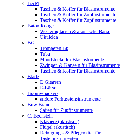
BAM
Taschen & Koffer für Blasinstrumente
Taschen & Koffer für Zupfinstrumente
Taschen & Koffer für Zupfinstrumente
Baton Rouge
Westerngitarren & akustische Bässe
Ukulelen
BG
Trompeten Bb
Tuba
Mundstücke für Blasinstrumente
Zwingen & Kapseln für Blasinstrumente
Taschen & Koffer für Blasinstrumente
Blade
E-Gitarren
E-Bässe
Boomwhackers
andere Perkussionsinstrumente
Bow Brand
Saiten für Zupfinstrumente
C. Bechstein
Klaviere (akustisch)
Flügel (akustisch)
Reinigungs- & Pflegemittel für
Tasteninstrumenten