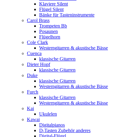
Klaviere Silent
Flügel Silent
Bänke für Tasteninstrumente
Carol Brass
Trompeten Bb
Posaunen
Flügelhorn
Cole Clark
Westerngitarren & akustische Bässe
Cuenca
klassische Gitarren
Dieter Hopf
klassische Gitarren
Duke
klassische Gitarren
Westerngitarren & akustische Bässe
Furch
klassische Gitarren
Westerngitarren & akustische Bässe
Kai
Ukulelen
Kawai
Digitalpianos
D-Tasten Zubehör anderes
Digital-Flügel