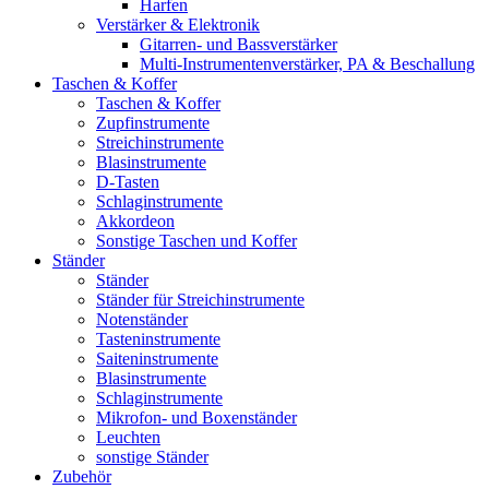
Harfen
Verstärker & Elektronik
Gitarren- und Bassverstärker
Multi-Instrumentenverstärker, PA & Beschallung
Taschen & Koffer
Taschen & Koffer
Zupfinstrumente
Streichinstrumente
Blasinstrumente
D-Tasten
Schlaginstrumente
Akkordeon
Sonstige Taschen und Koffer
Ständer
Ständer
Ständer für Streichinstrumente
Notenständer
Tasteninstrumente
Saiteninstrumente
Blasinstrumente
Schlaginstrumente
Mikrofon- und Boxenständer
Leuchten
sonstige Ständer
Zubehör