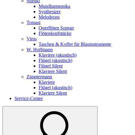
Suzuki
Mundharmonika
Synthesizer
Melodeons
Tomasi
Querflöten Sopran
Flötenkopfstücke
Virus
Taschen & Koffer für Blasinstrumente
W. Hoffmann
Klaviere (akustisch)
Flügel (akustisch)
Flügel Silent
Klaviere Silent
Zimmermann
Klaviere
Flügel (akustisch)
Klaviere Silent
Service-Center