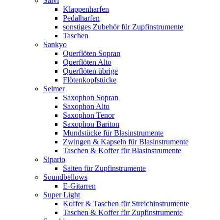
Salvi
Klappenharfen
Pedalharfen
sonstiges Zubehör für Zupfinstrumente
Taschen
Sankyo
Querflöten Sopran
Querflöten Alto
Querflöten übrige
Flötenkopfstücke
Selmer
Saxophon Sopran
Saxophon Alto
Saxophon Tenor
Saxophon Bariton
Mundstücke für Blasinstrumente
Zwingen & Kapseln für Blasinstrumente
Taschen & Koffer für Blasinstrumente
Sipario
Saiten für Zupfinstrumente
Soundbellows
E-Gitarren
Super Light
Koffer & Taschen für Streichinstrumente
Taschen & Koffer für Zupfinstrumente