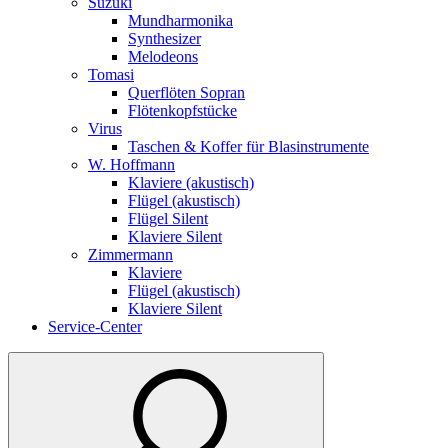
Suzuki
Mundharmonika
Synthesizer
Melodeons
Tomasi
Querflöten Sopran
Flötenkopfstücke
Virus
Taschen & Koffer für Blasinstrumente
W. Hoffmann
Klaviere (akustisch)
Flügel (akustisch)
Flügel Silent
Klaviere Silent
Zimmermann
Klaviere
Flügel (akustisch)
Klaviere Silent
Service-Center