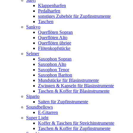
Salvi
Klappenharfen
Pedalharfen
sonstiges Zubehör für Zupfinstrumente
Taschen
Sankyo
Querflöten Sopran
Querflöten Alto
Querflöten übrige
Flötenkopfstücke
Selmer
Saxophon Sopran
Saxophon Alto
Saxophon Tenor
Saxophon Bariton
Mundstücke für Blasinstrumente
Zwingen & Kapseln für Blasinstrumente
Taschen & Koffer für Blasinstrumente
Sipario
Saiten für Zupfinstrumente
Soundbellows
E-Gitarren
Super Light
Koffer & Taschen für Streichinstrumente
Taschen & Koffer für Zupfinstrumente