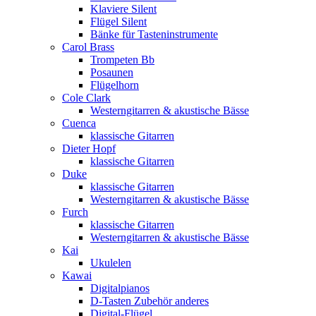
Klaviere Silent
Flügel Silent
Bänke für Tasteninstrumente
Carol Brass
Trompeten Bb
Posaunen
Flügelhorn
Cole Clark
Westerngitarren & akustische Bässe
Cuenca
klassische Gitarren
Dieter Hopf
klassische Gitarren
Duke
klassische Gitarren
Westerngitarren & akustische Bässe
Furch
klassische Gitarren
Westerngitarren & akustische Bässe
Kai
Ukulelen
Kawai
Digitalpianos
D-Tasten Zubehör anderes
Digital-Flügel