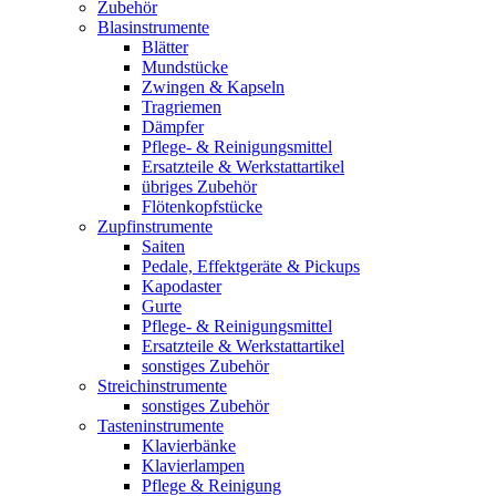
Zubehör
Blasinstrumente
Blätter
Mundstücke
Zwingen & Kapseln
Tragriemen
Dämpfer
Pflege- & Reinigungsmittel
Ersatzteile & Werkstattartikel
übriges Zubehör
Flötenkopfstücke
Zupfinstrumente
Saiten
Pedale, Effektgeräte & Pickups
Kapodaster
Gurte
Pflege- & Reinigungsmittel
Ersatzteile & Werkstattartikel
sonstiges Zubehör
Streichinstrumente
sonstiges Zubehör
Tasteninstrumente
Klavierbänke
Klavierlampen
Pflege & Reinigung