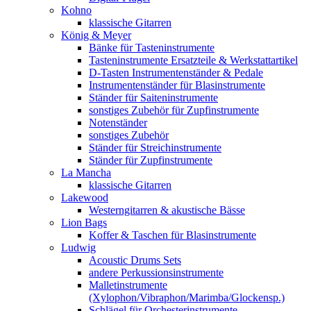
Kohno
klassische Gitarren
König & Meyer
Bänke für Tasteninstrumente
Tasteninstrumente Ersatzteile & Werkstattartikel
D-Tasten Instrumentenständer & Pedale
Instrumentenständer für Blasinstrumente
Ständer für Saiteninstrumente
sonstiges Zubehör für Zupfinstrumente
Notenständer
sonstiges Zubehör
Ständer für Streichinstrumente
Ständer für Zupfinstrumente
La Mancha
klassische Gitarren
Lakewood
Westerngitarren & akustische Bässe
Lion Bags
Koffer & Taschen für Blasinstrumente
Ludwig
Acoustic Drums Sets
andere Perkussionsinstrumente
Malletinstrumente
(Xylophon/Vibraphon/Marimba/Glockensp.)
Schlägel für Orchesterinstrumente