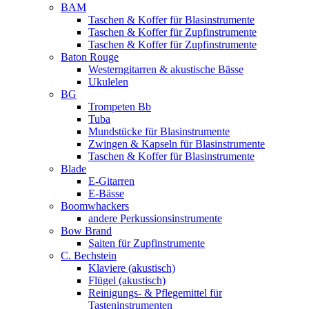
BAM
Taschen & Koffer für Blasinstrumente
Taschen & Koffer für Zupfinstrumente
Taschen & Koffer für Zupfinstrumente
Baton Rouge
Westerngitarren & akustische Bässe
Ukulelen
BG
Trompeten Bb
Tuba
Mundstücke für Blasinstrumente
Zwingen & Kapseln für Blasinstrumente
Taschen & Koffer für Blasinstrumente
Blade
E-Gitarren
E-Bässe
Boomwhackers
andere Perkussionsinstrumente
Bow Brand
Saiten für Zupfinstrumente
C. Bechstein
Klaviere (akustisch)
Flügel (akustisch)
Reinigungs- & Pflegemittel für
Tasteninstrumenten