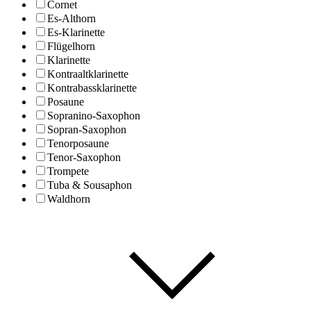
Cornet
Es-Althorn
Es-Klarinette
Flügelhorn
Klarinette
Kontraaltklarinette
Kontrabassklarinette
Posaune
Sopranino-Saxophon
Sopran-Saxophon
Tenorposaune
Tenor-Saxophon
Trompete
Tuba & Sousaphon
Waldhorn