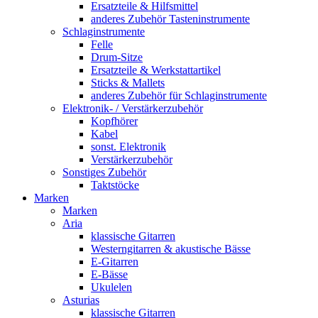
Ersatzteile & Hilfsmittel
anderes Zubehör Tasteninstrumente
Schlaginstrumente
Felle
Drum-Sitze
Ersatzteile & Werkstattartikel
Sticks & Mallets
anderes Zubehör für Schlaginstrumente
Elektronik- / Verstärkerzubehör
Kopfhörer
Kabel
sonst. Elektronik
Verstärkerzubehör
Sonstiges Zubehör
Taktstöcke
Marken
Marken
Aria
klassische Gitarren
Westerngitarren & akustische Bässe
E-Gitarren
E-Bässe
Ukulelen
Asturias
klassische Gitarren