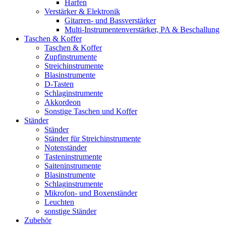
Harfen
Verstärker & Elektronik
Gitarren- und Bassverstärker
Multi-Instrumentenverstärker, PA & Beschallung
Taschen & Koffer
Taschen & Koffer
Zupfinstrumente
Streichinstrumente
Blasinstrumente
D-Tasten
Schlaginstrumente
Akkordeon
Sonstige Taschen und Koffer
Ständer
Ständer
Ständer für Streichinstrumente
Notenständer
Tasteninstrumente
Saiteninstrumente
Blasinstrumente
Schlaginstrumente
Mikrofon- und Boxenständer
Leuchten
sonstige Ständer
Zubehör