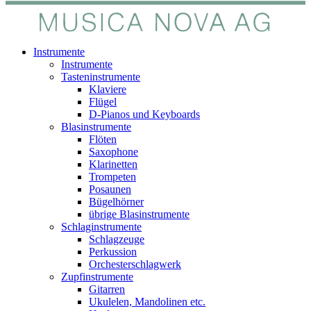
Instrumente
Instrumente
Tasteninstrumente
Klaviere
Flügel
D-Pianos und Keyboards
Blasinstrumente
Flöten
Saxophone
Klarinetten
Trompeten
Posaunen
Bügelhörner
übrige Blasinstrumente
Schlaginstrumente
Schlagzeuge
Perkussion
Orchesterschlagwerk
Zupfinstrumente
Gitarren
Ukulelen, Mandolinen etc.