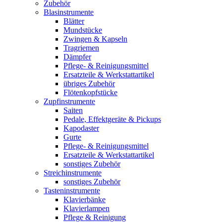
Zubehör
Blasinstrumente
Blätter
Mundstücke
Zwingen & Kapseln
Tragriemen
Dämpfer
Pflege- & Reinigungsmittel
Ersatzteile & Werkstattartikel
übriges Zubehör
Flötenkopfstücke
Zupfinstrumente
Saiten
Pedale, Effektgeräte & Pickups
Kapodaster
Gurte
Pflege- & Reinigungsmittel
Ersatzteile & Werkstattartikel
sonstiges Zubehör
Streichinstrumente
sonstiges Zubehör
Tasteninstrumente
Klavierbänke
Klavierlampen
Pflege & Reinigung