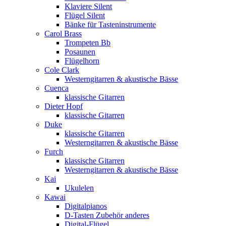
Klaviere Silent
Flügel Silent
Bänke für Tasteninstrumente
Carol Brass
Trompeten Bb
Posaunen
Flügelhorn
Cole Clark
Westerngitarren & akustische Bässe
Cuenca
klassische Gitarren
Dieter Hopf
klassische Gitarren
Duke
klassische Gitarren
Westerngitarren & akustische Bässe
Furch
klassische Gitarren
Westerngitarren & akustische Bässe
Kai
Ukulelen
Kawai
Digitalpianos
D-Tasten Zubehör anderes
Digital-Flügel