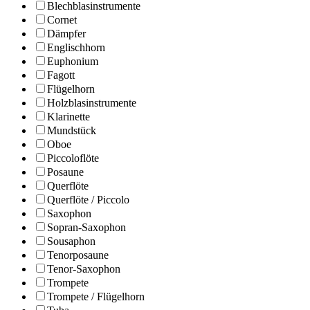
Blechblasinstrumente
Cornet
Dämpfer
Englischhorn
Euphonium
Fagott
Flügelhorn
Holzblasinstrumente
Klarinette
Mundstück
Oboe
Piccoloflöte
Posaune
Querflöte
Querflöte / Piccolo
Saxophon
Sopran-Saxophon
Sousaphon
Tenorposaune
Tenor-Saxophon
Trompete
Trompete / Flügelhorn