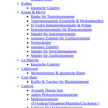
Kohno
klassische Gitarren
König & Meyer
Bänke für Tasteninstrumente
Tasteninstrumente Ersatzteile & Werkstattartikel
D-Tasten Instrumentenständer & Pedale
Instrumentenständer für Blasinstrumente
Ständer für Saiteninstrumente
sonstiges Zubehör für Zupfinstrumente
Notenständer
sonstiges Zubehör
Ständer für Streichinstrumente
Ständer für Zupfinstrumente
La Mancha
klassische Gitarren
Lakewood
Westerngitarren & akustische Bässe
Lion Bags
Koffer & Taschen für Blasinstrumente
Ludwig
Acoustic Drums Sets
andere Perkussionsinstrumente
Malletinstrumente
(Xylophon/Vibraphon/Marimba/Glockensp.)
Schlägel für Orchesterinstrumente