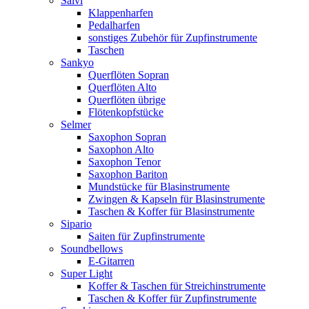
Salvi
Klappenharfen
Pedalharfen
sonstiges Zubehör für Zupfinstrumente
Taschen
Sankyo
Querflöten Sopran
Querflöten Alto
Querflöten übrige
Flötenkopfstücke
Selmer
Saxophon Sopran
Saxophon Alto
Saxophon Tenor
Saxophon Bariton
Mundstücke für Blasinstrumente
Zwingen & Kapseln für Blasinstrumente
Taschen & Koffer für Blasinstrumente
Sipario
Saiten für Zupfinstrumente
Soundbellows
E-Gitarren
Super Light
Koffer & Taschen für Streichinstrumente
Taschen & Koffer für Zupfinstrumente