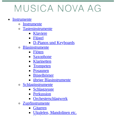
Instrumente
Instrumente
Tasteninstrumente
Klaviere
Flügel
D-Pianos und Keyboards
Blasinstrumente
Flöten
Saxophone
Klarinetten
Trompeten
Posaunen
Bügelhörner
übrige Blasinstrumente
Schlaginstrumente
Schlagzeuge
Perkussion
Orchesterschlagwerk
Zupfinstrumente
Gitarren
Ukulelen, Mandolinen etc.