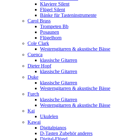
Klaviere Silent
Flügel Silent
Bänke für Tasteninstrumente
Carol Brass
Trompeten Bb
Posaunen
Flügelhorn
Cole Clark
Westerngitarren & akustische Bässe
Cuenca
klassische Gitarren
Dieter Hopf
klassische Gitarren
Duke
klassische Gitarren
Westerngitarren & akustische Bässe
Furch
klassische Gitarren
Westerngitarren & akustische Bässe
Kai
Ukulelen
Kawai
Digitalpianos
D-Tasten Zubehör anderes
Digital-Flügel