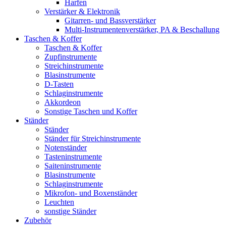
Harfen
Verstärker & Elektronik
Gitarren- und Bassverstärker
Multi-Instrumentenverstärker, PA & Beschallung
Taschen & Koffer
Taschen & Koffer
Zupfinstrumente
Streichinstrumente
Blasinstrumente
D-Tasten
Schlaginstrumente
Akkordeon
Sonstige Taschen und Koffer
Ständer
Ständer
Ständer für Streichinstrumente
Notenständer
Tasteninstrumente
Saiteninstrumente
Blasinstrumente
Schlaginstrumente
Mikrofon- und Boxenständer
Leuchten
sonstige Ständer
Zubehör