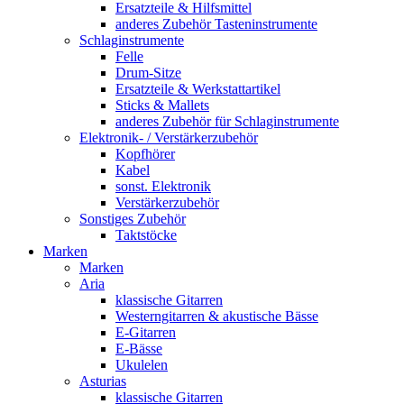
Ersatzteile & Hilfsmittel
anderes Zubehör Tasteninstrumente
Schlaginstrumente
Felle
Drum-Sitze
Ersatzteile & Werkstattartikel
Sticks & Mallets
anderes Zubehör für Schlaginstrumente
Elektronik- / Verstärkerzubehör
Kopfhörer
Kabel
sonst. Elektronik
Verstärkerzubehör
Sonstiges Zubehör
Taktstöcke
Marken
Marken
Aria
klassische Gitarren
Westerngitarren & akustische Bässe
E-Gitarren
E-Bässe
Ukulelen
Asturias
klassische Gitarren