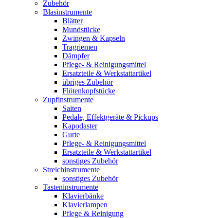
Zubehör
Blasinstrumente
Blätter
Mundstücke
Zwingen & Kapseln
Tragriemen
Dämpfer
Pflege- & Reinigungsmittel
Ersatzteile & Werkstattartikel
übriges Zubehör
Flötenkopfstücke
Zupfinstrumente
Saiten
Pedale, Effektgeräte & Pickups
Kapodaster
Gurte
Pflege- & Reinigungsmittel
Ersatzteile & Werkstattartikel
sonstiges Zubehör
Streichinstrumente
sonstiges Zubehör
Tasteninstrumente
Klavierbänke
Klavierlampen
Pflege & Reinigung