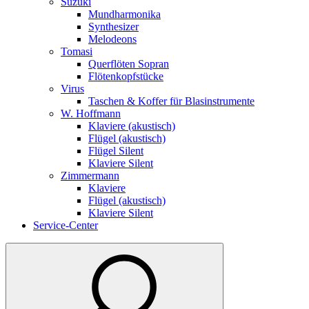
Suzuki
Mundharmonika
Synthesizer
Melodeons
Tomasi
Querflöten Sopran
Flötenkopfstücke
Virus
Taschen & Koffer für Blasinstrumente
W. Hoffmann
Klaviere (akustisch)
Flügel (akustisch)
Flügel Silent
Klaviere Silent
Zimmermann
Klaviere
Flügel (akustisch)
Klaviere Silent
Service-Center