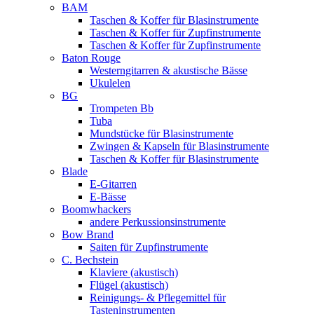
BAM
Taschen & Koffer für Blasinstrumente
Taschen & Koffer für Zupfinstrumente
Taschen & Koffer für Zupfinstrumente
Baton Rouge
Westerngitarren & akustische Bässe
Ukulelen
BG
Trompeten Bb
Tuba
Mundstücke für Blasinstrumente
Zwingen & Kapseln für Blasinstrumente
Taschen & Koffer für Blasinstrumente
Blade
E-Gitarren
E-Bässe
Boomwhackers
andere Perkussionsinstrumente
Bow Brand
Saiten für Zupfinstrumente
C. Bechstein
Klaviere (akustisch)
Flügel (akustisch)
Reinigungs- & Pflegemittel für
Tasteninstrumenten