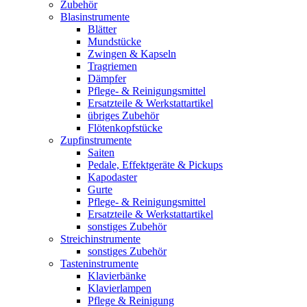
Zubehör
Blasinstrumente
Blätter
Mundstücke
Zwingen & Kapseln
Tragriemen
Dämpfer
Pflege- & Reinigungsmittel
Ersatzteile & Werkstattartikel
übriges Zubehör
Flötenkopfstücke
Zupfinstrumente
Saiten
Pedale, Effektgeräte & Pickups
Kapodaster
Gurte
Pflege- & Reinigungsmittel
Ersatzteile & Werkstattartikel
sonstiges Zubehör
Streichinstrumente
sonstiges Zubehör
Tasteninstrumente
Klavierbänke
Klavierlampen
Pflege & Reinigung