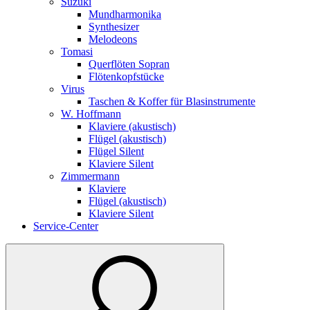
Suzuki
Mundharmonika
Synthesizer
Melodeons
Tomasi
Querflöten Sopran
Flötenkopfstücke
Virus
Taschen & Koffer für Blasinstrumente
W. Hoffmann
Klaviere (akustisch)
Flügel (akustisch)
Flügel Silent
Klaviere Silent
Zimmermann
Klaviere
Flügel (akustisch)
Klaviere Silent
Service-Center