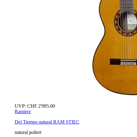
UVP:
CHF
2'995.00
Ramirez
Del Tiempo
natural
RAM STIEC
natural poliert