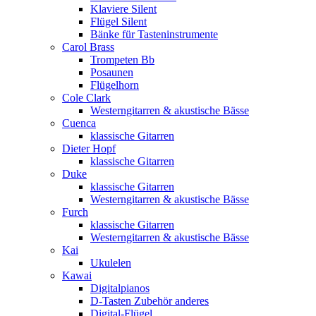
Klaviere Silent
Flügel Silent
Bänke für Tasteninstrumente
Carol Brass
Trompeten Bb
Posaunen
Flügelhorn
Cole Clark
Westerngitarren & akustische Bässe
Cuenca
klassische Gitarren
Dieter Hopf
klassische Gitarren
Duke
klassische Gitarren
Westerngitarren & akustische Bässe
Furch
klassische Gitarren
Westerngitarren & akustische Bässe
Kai
Ukulelen
Kawai
Digitalpianos
D-Tasten Zubehör anderes
Digital-Flügel