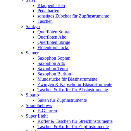
Salvi
Klappenharfen
Pedalharfen
sonstiges Zubehör für Zupfinstrumente
Taschen
Sankyo
Querflöten Sopran
Querflöten Alto
Querflöten übrige
Flötenkopfstücke
Selmer
Saxophon Sopran
Saxophon Alto
Saxophon Tenor
Saxophon Bariton
Mundstücke für Blasinstrumente
Zwingen & Kapseln für Blasinstrumente
Taschen & Koffer für Blasinstrumente
Sipario
Saiten für Zupfinstrumente
Soundbellows
E-Gitarren
Super Light
Koffer & Taschen für Streichinstrumente
Taschen & Koffer für Zupfinstrumente