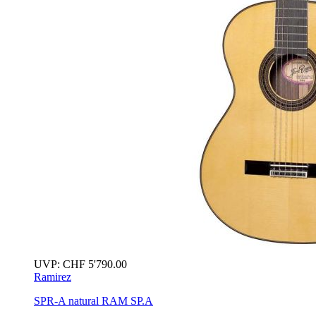
UVP:
CHF
5'790.00
Ramirez
SPR-A
natural
RAM SP.A