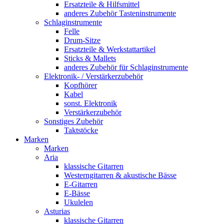
Ersatzteile & Hilfsmittel
anderes Zubehör Tasteninstrumente
Schlaginstrumente
Felle
Drum-Sitze
Ersatzteile & Werkstattartikel
Sticks & Mallets
anderes Zubehör für Schlaginstrumente
Elektronik- / Verstärkerzubehör
Kopfhörer
Kabel
sonst. Elektronik
Verstärkerzubehör
Sonstiges Zubehör
Taktstöcke
Marken
Marken
Aria
klassische Gitarren
Westerngitarren & akustische Bässe
E-Gitarren
E-Bässe
Ukulelen
Asturias
klassische Gitarren