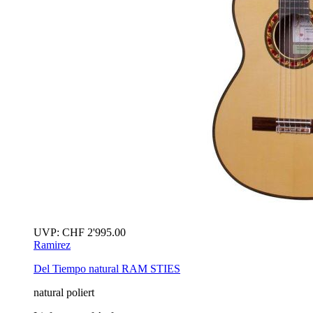
UVP:
CHF
2'995.00
Ramirez
Del Tiempo
natural
RAM STIES
natural poliert