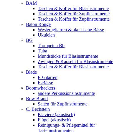
BAM
Taschen & Koffer für Blasinstrumente
Taschen & Koffer für Zupfinstrumente
Taschen & Koffer für Zupfinstrumente
Baton Rouge
Westerngitarren & akustische Bässe
Ukulelen
BG
Trompeten Bb
Tuba
Mundstücke für Blasinstrumente
Zwingen & Kapseln für Blasinstrumente
Taschen & Koffer für Blasinstrumente
Blade
E-Gitarren
E-Bässe
Boomwhackers
andere Perkussionsinstrumente
Bow Brand
Saiten für Zupfinstrumente
C. Bechstein
Klaviere (akustisch)
Flügel (akustisch)
Reinigungs- & Pflegemittel für
Tasteninstrumenten