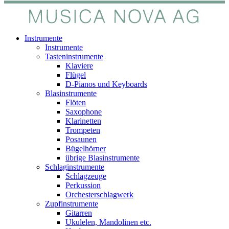
Instrumente
Instrumente
Tasteninstrumente
Klaviere
Flügel
D-Pianos und Keyboards
Blasinstrumente
Flöten
Saxophone
Klarinetten
Trompeten
Posaunen
Bügelhörner
übrige Blasinstrumente
Schlaginstrumente
Schlagzeuge
Perkussion
Orchesterschlagwerk
Zupfinstrumente
Gitarren
Ukulelen, Mandolinen etc.