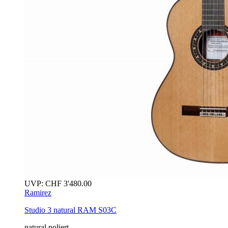
UVP:
CHF
3'480.00
Ramirez
Studio 3
natural
RAM S03C
natural poliert