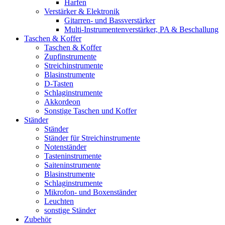
Harfen
Verstärker & Elektronik
Gitarren- und Bassverstärker
Multi-Instrumentenverstärker, PA & Beschallung
Taschen & Koffer
Taschen & Koffer
Zupfinstrumente
Streichinstrumente
Blasinstrumente
D-Tasten
Schlaginstrumente
Akkordeon
Sonstige Taschen und Koffer
Ständer
Ständer
Ständer für Streichinstrumente
Notenständer
Tasteninstrumente
Saiteninstrumente
Blasinstrumente
Schlaginstrumente
Mikrofon- und Boxenständer
Leuchten
sonstige Ständer
Zubehör