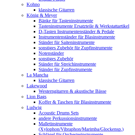
Kohno
klassische Gitarren
König & Meyer
Bänke für Tasteninstrumente
Tasteninstrumente Ersatzteile & Werkstattartikel
D-Tasten Instrumentenständer & Pedale
Instrumentenständer für Blasinstrumente
Ständer für Saiteninstrumente
sonstiges Zubehör für Zupfinstrumente
Notenständer
sonstiges Zubehör
Ständer für Streichinstrumente
Ständer für Zupfinstrumente
La Mancha
klassische Gitarren
Lakewood
Westerngitarren & akustische Bässe
Lion Bags
Koffer & Taschen für Blasinstrumente
Ludwig
Acoustic Drums Sets
andere Perkussionsinstrumente
Malletinstrumente
(Xylophon/Vibraphon/Marimba/Glockensp.)
Schlägel für Orchesterinstrumente