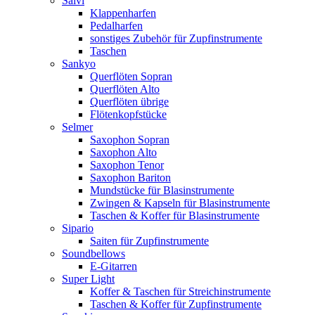
Salvi
Klappenharfen
Pedalharfen
sonstiges Zubehör für Zupfinstrumente
Taschen
Sankyo
Querflöten Sopran
Querflöten Alto
Querflöten übrige
Flötenkopfstücke
Selmer
Saxophon Sopran
Saxophon Alto
Saxophon Tenor
Saxophon Bariton
Mundstücke für Blasinstrumente
Zwingen & Kapseln für Blasinstrumente
Taschen & Koffer für Blasinstrumente
Sipario
Saiten für Zupfinstrumente
Soundbellows
E-Gitarren
Super Light
Koffer & Taschen für Streichinstrumente
Taschen & Koffer für Zupfinstrumente