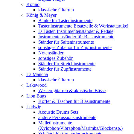
Kohno
klassische Gitarren
König & Meyer
Bänke für Tasteninstrumente
Tasteninstrumente Ersatzteile & Werkstattartikel
D-Tasten Instrumentenständer & Pedale
Instrumentenständer für Blasinstrumente
Ständer für Saiteninstrumente
sonstiges Zubehör für Zupfinstrumente
Notenständer
sonstiges Zubehör
Ständer für Streichinstrumente
Ständer für Zupfinstrumente
La Mancha
klassische Gitarren
Lakewood
Westerngitarren & akustische Bässe
Lion Bags
Koffer & Taschen für Blasinstrumente
Ludwig
Acoustic Drums Sets
andere Perkussionsinstrumente
Malletinstrumente
(Xylophon/Vibraphon/Marimba/Glockensp.)
Schlägel für Orchesterinstrumente