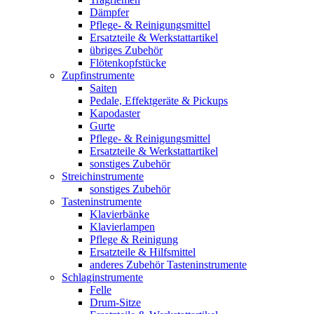
Dämpfer
Pflege- & Reinigungsmittel
Ersatzteile & Werkstattartikel
übriges Zubehör
Flötenkopfstücke
Zupfinstrumente
Saiten
Pedale, Effektgeräte & Pickups
Kapodaster
Gurte
Pflege- & Reinigungsmittel
Ersatzteile & Werkstattartikel
sonstiges Zubehör
Streichinstrumente
sonstiges Zubehör
Tasteninstrumente
Klavierbänke
Klavierlampen
Pflege & Reinigung
Ersatzteile & Hilfsmittel
anderes Zubehör Tasteninstrumente
Schlaginstrumente
Felle
Drum-Sitze