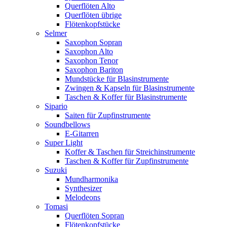
Querflöten Alto
Querflöten übrige
Flötenkopfstücke
Selmer
Saxophon Sopran
Saxophon Alto
Saxophon Tenor
Saxophon Bariton
Mundstücke für Blasinstrumente
Zwingen & Kapseln für Blasinstrumente
Taschen & Koffer für Blasinstrumente
Sipario
Saiten für Zupfinstrumente
Soundbellows
E-Gitarren
Super Light
Koffer & Taschen für Streichinstrumente
Taschen & Koffer für Zupfinstrumente
Suzuki
Mundharmonika
Synthesizer
Melodeons
Tomasi
Querflöten Sopran
Flötenkopfstücke