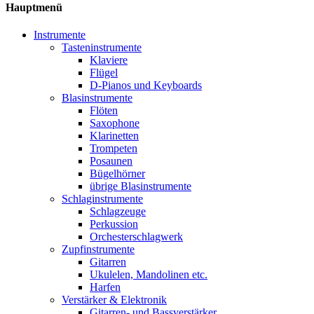
Hauptmenü
Instrumente
Tasteninstrumente
Klaviere
Flügel
D-Pianos und Keyboards
Blasinstrumente
Flöten
Saxophone
Klarinetten
Trompeten
Posaunen
Bügelhörner
übrige Blasinstrumente
Schlaginstrumente
Schlagzeuge
Perkussion
Orchesterschlagwerk
Zupfinstrumente
Gitarren
Ukulelen, Mandolinen etc.
Harfen
Verstärker & Elektronik
Gitarren- und Bassverstärker