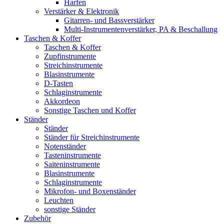
Harfen
Verstärker & Elektronik
Gitarren- und Bassverstärker
Multi-Instrumentenverstärker, PA & Beschallung
Taschen & Koffer
Taschen & Koffer
Zupfinstrumente
Streichinstrumente
Blasinstrumente
D-Tasten
Schlaginstrumente
Akkordeon
Sonstige Taschen und Koffer
Ständer
Ständer
Ständer für Streichinstrumente
Notenständer
Tasteninstrumente
Saiteninstrumente
Blasinstrumente
Schlaginstrumente
Mikrofon- und Boxenständer
Leuchten
sonstige Ständer
Zubehör