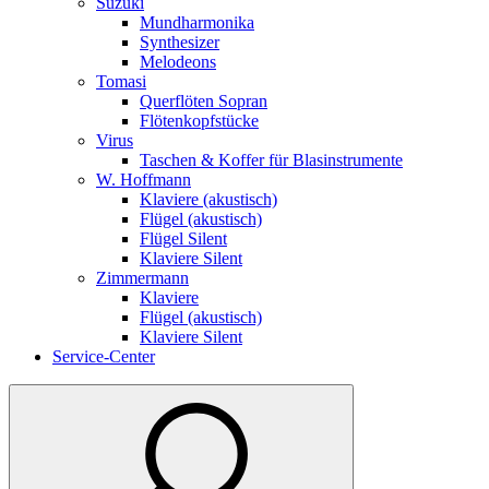
Suzuki
Mundharmonika
Synthesizer
Melodeons
Tomasi
Querflöten Sopran
Flötenkopfstücke
Virus
Taschen & Koffer für Blasinstrumente
W. Hoffmann
Klaviere (akustisch)
Flügel (akustisch)
Flügel Silent
Klaviere Silent
Zimmermann
Klaviere
Flügel (akustisch)
Klaviere Silent
Service-Center