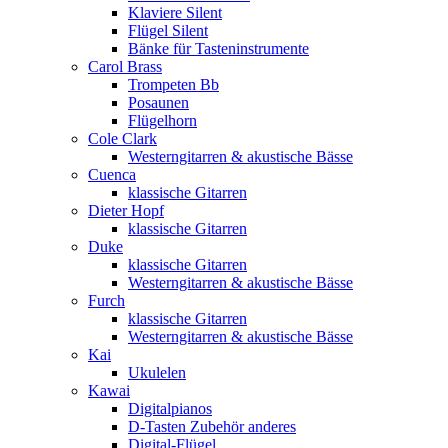
Klaviere Silent
Flügel Silent
Bänke für Tasteninstrumente
Carol Brass
Trompeten Bb
Posaunen
Flügelhorn
Cole Clark
Westerngitarren & akustische Bässe
Cuenca
klassische Gitarren
Dieter Hopf
klassische Gitarren
Duke
klassische Gitarren
Westerngitarren & akustische Bässe
Furch
klassische Gitarren
Westerngitarren & akustische Bässe
Kai
Ukulelen
Kawai
Digitalpianos
D-Tasten Zubehör anderes
Digital-Flügel