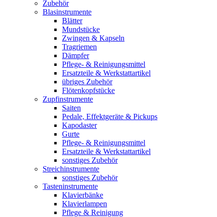
Zubehör
Blasinstrumente
Blätter
Mundstücke
Zwingen & Kapseln
Tragriemen
Dämpfer
Pflege- & Reinigungsmittel
Ersatzteile & Werkstattartikel
übriges Zubehör
Flötenkopfstücke
Zupfinstrumente
Saiten
Pedale, Effektgeräte & Pickups
Kapodaster
Gurte
Pflege- & Reinigungsmittel
Ersatzteile & Werkstattartikel
sonstiges Zubehör
Streichinstrumente
sonstiges Zubehör
Tasteninstrumente
Klavierbänke
Klavierlampen
Pflege & Reinigung