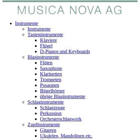
Instrumente
Instrumente
Tasteninstrumente
Klaviere
Flügel
D-Pianos und Keyboards
Blasinstrumente
Flöten
Saxophone
Klarinetten
Trompeten
Posaunen
Bügelhörner
übrige Blasinstrumente
Schlaginstrumente
Schlagzeuge
Perkussion
Orchesterschlagwerk
Zupfinstrumente
Gitarren
Ukulelen, Mandolinen etc.