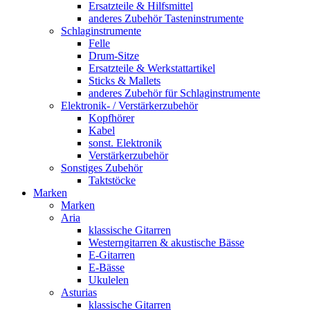
Ersatzteile & Hilfsmittel
anderes Zubehör Tasteninstrumente
Schlaginstrumente
Felle
Drum-Sitze
Ersatzteile & Werkstattartikel
Sticks & Mallets
anderes Zubehör für Schlaginstrumente
Elektronik- / Verstärkerzubehör
Kopfhörer
Kabel
sonst. Elektronik
Verstärkerzubehör
Sonstiges Zubehör
Taktstöcke
Marken
Marken
Aria
klassische Gitarren
Westerngitarren & akustische Bässe
E-Gitarren
E-Bässe
Ukulelen
Asturias
klassische Gitarren