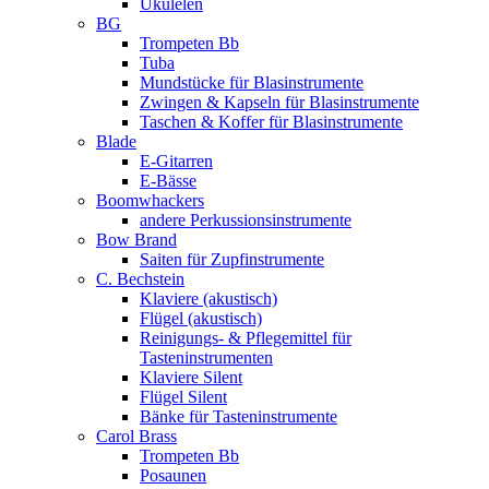
Ukulelen
BG
Trompeten Bb
Tuba
Mundstücke für Blasinstrumente
Zwingen & Kapseln für Blasinstrumente
Taschen & Koffer für Blasinstrumente
Blade
E-Gitarren
E-Bässe
Boomwhackers
andere Perkussionsinstrumente
Bow Brand
Saiten für Zupfinstrumente
C. Bechstein
Klaviere (akustisch)
Flügel (akustisch)
Reinigungs- & Pflegemittel für
Tasteninstrumenten
Klaviere Silent
Flügel Silent
Bänke für Tasteninstrumente
Carol Brass
Trompeten Bb
Posaunen