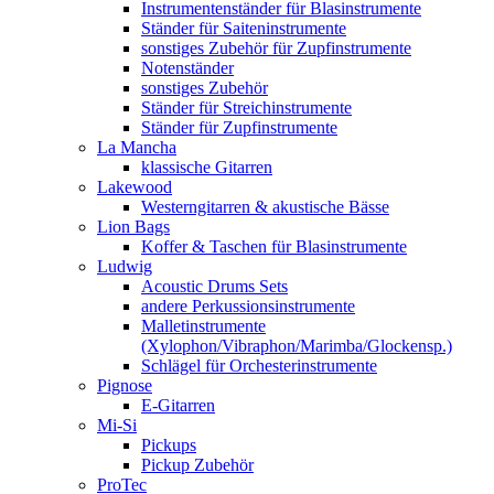
Instrumentenständer für Blasinstrumente
Ständer für Saiteninstrumente
sonstiges Zubehör für Zupfinstrumente
Notenständer
sonstiges Zubehör
Ständer für Streichinstrumente
Ständer für Zupfinstrumente
La Mancha
klassische Gitarren
Lakewood
Westerngitarren & akustische Bässe
Lion Bags
Koffer & Taschen für Blasinstrumente
Ludwig
Acoustic Drums Sets
andere Perkussionsinstrumente
Malletinstrumente
(Xylophon/Vibraphon/Marimba/Glockensp.)
Schlägel für Orchesterinstrumente
Pignose
E-Gitarren
Mi-Si
Pickups
Pickup Zubehör
ProTec