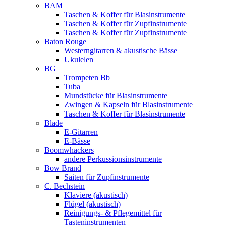
BAM
Taschen & Koffer für Blasinstrumente
Taschen & Koffer für Zupfinstrumente
Taschen & Koffer für Zupfinstrumente
Baton Rouge
Westerngitarren & akustische Bässe
Ukulelen
BG
Trompeten Bb
Tuba
Mundstücke für Blasinstrumente
Zwingen & Kapseln für Blasinstrumente
Taschen & Koffer für Blasinstrumente
Blade
E-Gitarren
E-Bässe
Boomwhackers
andere Perkussionsinstrumente
Bow Brand
Saiten für Zupfinstrumente
C. Bechstein
Klaviere (akustisch)
Flügel (akustisch)
Reinigungs- & Pflegemittel für
Tasteninstrumenten