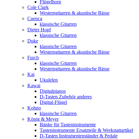
Flügelhorn
Cole Clark
Westerngitarren & akustische Bässe
Cuenca
klassische Gitarren
Dieter Hopf
klassische Gitarren
Duke
klassische Gitarren
Westerngitarren & akustische Bässe
Furch
klassische Gitarren
Westerngitarren & akustische Bässe
Kai
Ukulelen
Kawai
Digitalpianos
D-Tasten Zubehör anderes
Digital-Flügel
Kohno
klassische Gitarren
König & Meyer
Bänke für Tasteninstrumente
Tasteninstrumente Ersatzteile & Werkstattartikel
D-Tasten Instrumentenständer & Pedale