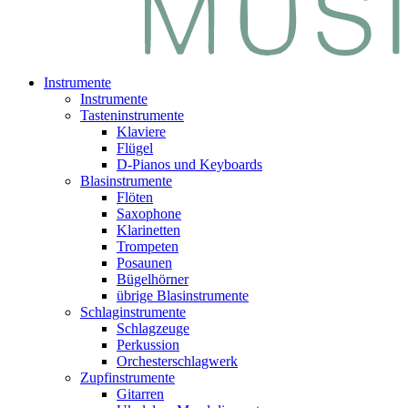
Instrumente
Instrumente
Tasteninstrumente
Klaviere
Flügel
D-Pianos und Keyboards
Blasinstrumente
Flöten
Saxophone
Klarinetten
Trompeten
Posaunen
Bügelhörner
übrige Blasinstrumente
Schlaginstrumente
Schlagzeuge
Perkussion
Orchesterschlagwerk
Zupfinstrumente
Gitarren