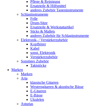
Pflege & Reinigung
Ersatzteile & Hilfsmittel
anderes Zubehör Tasteninstrumente
Schlaginstrumente
Felle
Drum-Sitze
Ersatzteile & Werkstattartikel
Sticks & Mallets
anderes Zubehör für Schlaginstrumente
Elektronik- / Verstärkerzubehör
Kopfhörer
Kabel
sonst. Elektronik
Verstärkerzubehör
Sonstiges Zubehör
Taktstöcke
Marken
Marken
Aria
klassische Gitarren
Westerngitarren & akustische Bässe
E-Gitarren
E-Bässe
Ukulelen
Asturias