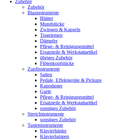
Zubehör
Zubehör
Blasinstrumente
Blätter
Mundstücke
Zwingen & Kapseln
Tragriemen
Dämpfer
Pflege- & Reinigungsmittel
Ersatzteile & Werkstattartikel
übriges Zubehör
Flötenkopfstücke
Zupfinstrumente
Saiten
Pedale, Effektgeräte & Pickups
Kapodaster
Gurte
Pflege- & Reinigungsmittel
Ersatzteile & Werkstattartikel
sonstiges Zubehör
Streichinstrumente
sonstiges Zubehör
Tasteninstrumente
Klavierbänke
Klavierlampen