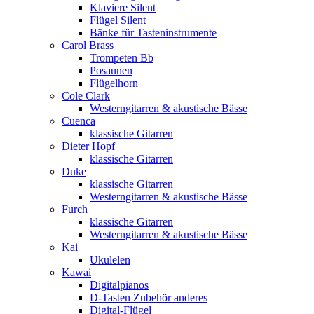
Klaviere Silent
Flügel Silent
Bänke für Tasteninstrumente
Carol Brass
Trompeten Bb
Posaunen
Flügelhorn
Cole Clark
Westerngitarren & akustische Bässe
Cuenca
klassische Gitarren
Dieter Hopf
klassische Gitarren
Duke
klassische Gitarren
Westerngitarren & akustische Bässe
Furch
klassische Gitarren
Westerngitarren & akustische Bässe
Kai
Ukulelen
Kawai
Digitalpianos
D-Tasten Zubehör anderes
Digital-Flügel