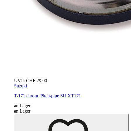
UVP:
CHF
29.00
Suzuki
T-171 chrom. Pitch-pipe
SU XT171
an Lager
an Lager