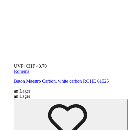
UVP:
CHF
43.70
Rohema
Baton Maestro Carbon. white carbon
ROHE 61525
an Lager
an Lager