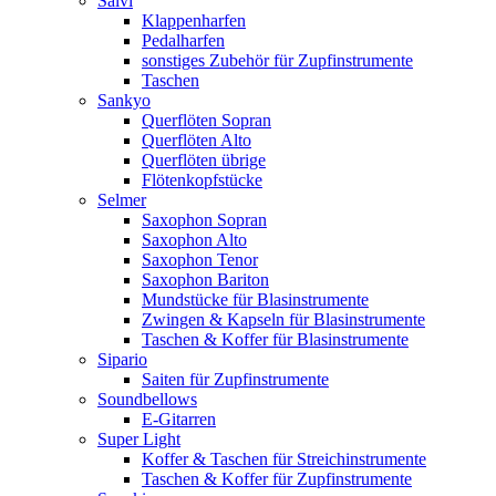
Salvi
Klappenharfen
Pedalharfen
sonstiges Zubehör für Zupfinstrumente
Taschen
Sankyo
Querflöten Sopran
Querflöten Alto
Querflöten übrige
Flötenkopfstücke
Selmer
Saxophon Sopran
Saxophon Alto
Saxophon Tenor
Saxophon Bariton
Mundstücke für Blasinstrumente
Zwingen & Kapseln für Blasinstrumente
Taschen & Koffer für Blasinstrumente
Sipario
Saiten für Zupfinstrumente
Soundbellows
E-Gitarren
Super Light
Koffer & Taschen für Streichinstrumente
Taschen & Koffer für Zupfinstrumente