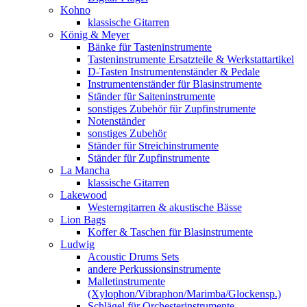
Kohno
klassische Gitarren
König & Meyer
Bänke für Tasteninstrumente
Tasteninstrumente Ersatzteile & Werkstattartikel
D-Tasten Instrumentenständer & Pedale
Instrumentenständer für Blasinstrumente
Ständer für Saiteninstrumente
sonstiges Zubehör für Zupfinstrumente
Notenständer
sonstiges Zubehör
Ständer für Streichinstrumente
Ständer für Zupfinstrumente
La Mancha
klassische Gitarren
Lakewood
Westerngitarren & akustische Bässe
Lion Bags
Koffer & Taschen für Blasinstrumente
Ludwig
Acoustic Drums Sets
andere Perkussionsinstrumente
Malletinstrumente
(Xylophon/Vibraphon/Marimba/Glockensp.)
Schlägel für Orchesterinstrumente