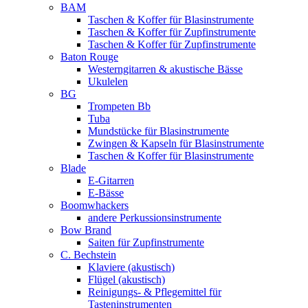
BAM
Taschen & Koffer für Blasinstrumente
Taschen & Koffer für Zupfinstrumente
Taschen & Koffer für Zupfinstrumente
Baton Rouge
Westerngitarren & akustische Bässe
Ukulelen
BG
Trompeten Bb
Tuba
Mundstücke für Blasinstrumente
Zwingen & Kapseln für Blasinstrumente
Taschen & Koffer für Blasinstrumente
Blade
E-Gitarren
E-Bässe
Boomwhackers
andere Perkussionsinstrumente
Bow Brand
Saiten für Zupfinstrumente
C. Bechstein
Klaviere (akustisch)
Flügel (akustisch)
Reinigungs- & Pflegemittel für
Tasteninstrumenten