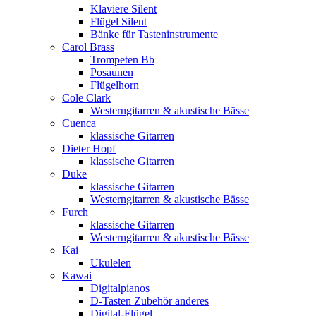
Klaviere Silent
Flügel Silent
Bänke für Tasteninstrumente
Carol Brass
Trompeten Bb
Posaunen
Flügelhorn
Cole Clark
Westerngitarren & akustische Bässe
Cuenca
klassische Gitarren
Dieter Hopf
klassische Gitarren
Duke
klassische Gitarren
Westerngitarren & akustische Bässe
Furch
klassische Gitarren
Westerngitarren & akustische Bässe
Kai
Ukulelen
Kawai
Digitalpianos
D-Tasten Zubehör anderes
Digital-Flügel