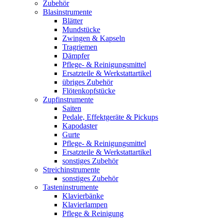
Zubehör
Blasinstrumente
Blätter
Mundstücke
Zwingen & Kapseln
Tragriemen
Dämpfer
Pflege- & Reinigungsmittel
Ersatzteile & Werkstattartikel
übriges Zubehör
Flötenkopfstücke
Zupfinstrumente
Saiten
Pedale, Effektgeräte & Pickups
Kapodaster
Gurte
Pflege- & Reinigungsmittel
Ersatzteile & Werkstattartikel
sonstiges Zubehör
Streichinstrumente
sonstiges Zubehör
Tasteninstrumente
Klavierbänke
Klavierlampen
Pflege & Reinigung