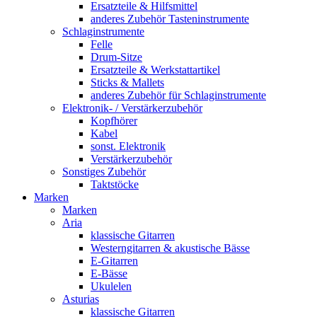
Ersatzteile & Hilfsmittel
anderes Zubehör Tasteninstrumente
Schlaginstrumente
Felle
Drum-Sitze
Ersatzteile & Werkstattartikel
Sticks & Mallets
anderes Zubehör für Schlaginstrumente
Elektronik- / Verstärkerzubehör
Kopfhörer
Kabel
sonst. Elektronik
Verstärkerzubehör
Sonstiges Zubehör
Taktstöcke
Marken
Marken
Aria
klassische Gitarren
Westerngitarren & akustische Bässe
E-Gitarren
E-Bässe
Ukulelen
Asturias
klassische Gitarren