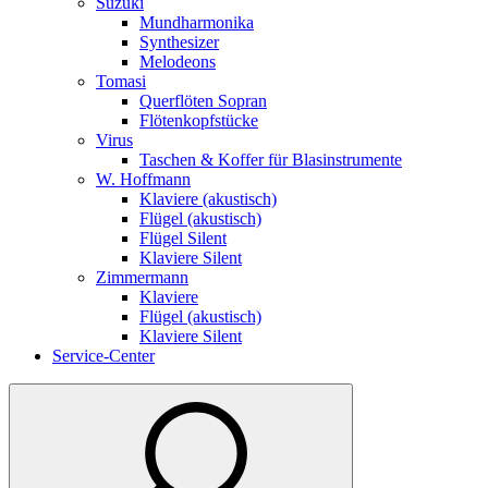
Suzuki
Mundharmonika
Synthesizer
Melodeons
Tomasi
Querflöten Sopran
Flötenkopfstücke
Virus
Taschen & Koffer für Blasinstrumente
W. Hoffmann
Klaviere (akustisch)
Flügel (akustisch)
Flügel Silent
Klaviere Silent
Zimmermann
Klaviere
Flügel (akustisch)
Klaviere Silent
Service-Center