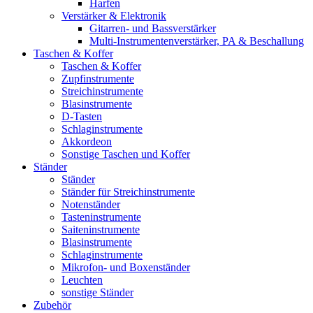
Harfen
Verstärker & Elektronik
Gitarren- und Bassverstärker
Multi-Instrumentenverstärker, PA & Beschallung
Taschen & Koffer
Taschen & Koffer
Zupfinstrumente
Streichinstrumente
Blasinstrumente
D-Tasten
Schlaginstrumente
Akkordeon
Sonstige Taschen und Koffer
Ständer
Ständer
Ständer für Streichinstrumente
Notenständer
Tasteninstrumente
Saiteninstrumente
Blasinstrumente
Schlaginstrumente
Mikrofon- und Boxenständer
Leuchten
sonstige Ständer
Zubehör