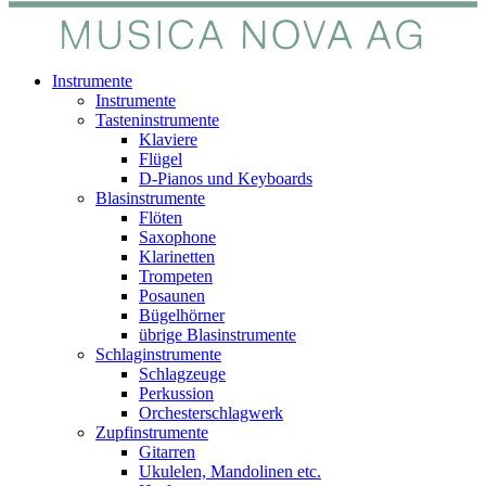
Instrumente
Instrumente
Tasteninstrumente
Klaviere
Flügel
D-Pianos und Keyboards
Blasinstrumente
Flöten
Saxophone
Klarinetten
Trompeten
Posaunen
Bügelhörner
übrige Blasinstrumente
Schlaginstrumente
Schlagzeuge
Perkussion
Orchesterschlagwerk
Zupfinstrumente
Gitarren
Ukulelen, Mandolinen etc.