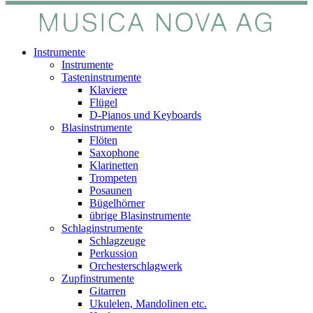
Instrumente
Instrumente
Tasteninstrumente
Klaviere
Flügel
D-Pianos und Keyboards
Blasinstrumente
Flöten
Saxophone
Klarinetten
Trompeten
Posaunen
Bügelhörner
übrige Blasinstrumente
Schlaginstrumente
Schlagzeuge
Perkussion
Orchesterschlagwerk
Zupfinstrumente
Gitarren
Ukulelen, Mandolinen etc.