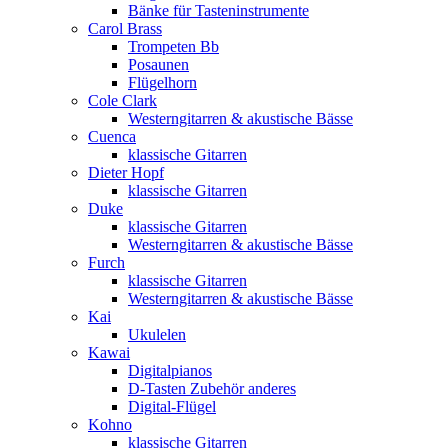
Bänke für Tasteninstrumente
Carol Brass
Trompeten Bb
Posaunen
Flügelhorn
Cole Clark
Westerngitarren & akustische Bässe
Cuenca
klassische Gitarren
Dieter Hopf
klassische Gitarren
Duke
klassische Gitarren
Westerngitarren & akustische Bässe
Furch
klassische Gitarren
Westerngitarren & akustische Bässe
Kai
Ukulelen
Kawai
Digitalpianos
D-Tasten Zubehör anderes
Digital-Flügel
Kohno
klassische Gitarren