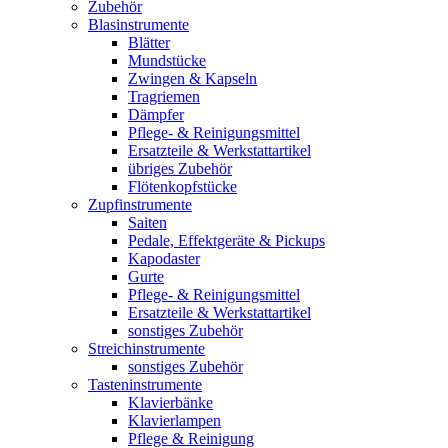
Zubehör
Blasinstrumente
Blätter
Mundstücke
Zwingen & Kapseln
Tragriemen
Dämpfer
Pflege- & Reinigungsmittel
Ersatzteile & Werkstattartikel
übriges Zubehör
Flötenkopfstücke
Zupfinstrumente
Saiten
Pedale, Effektgeräte & Pickups
Kapodaster
Gurte
Pflege- & Reinigungsmittel
Ersatzteile & Werkstattartikel
sonstiges Zubehör
Streichinstrumente
sonstiges Zubehör
Tasteninstrumente
Klavierbänke
Klavierlampen
Pflege & Reinigung