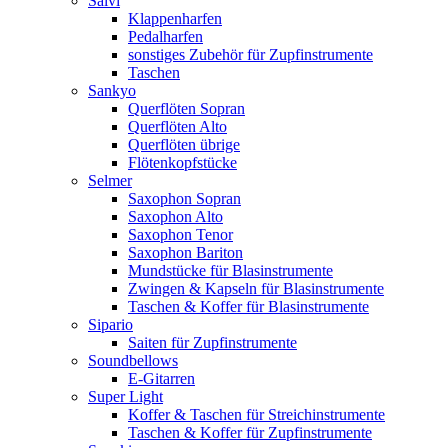
Salvi
Klappenharfen
Pedalharfen
sonstiges Zubehör für Zupfinstrumente
Taschen
Sankyo
Querflöten Sopran
Querflöten Alto
Querflöten übrige
Flötenkopfstücke
Selmer
Saxophon Sopran
Saxophon Alto
Saxophon Tenor
Saxophon Bariton
Mundstücke für Blasinstrumente
Zwingen & Kapseln für Blasinstrumente
Taschen & Koffer für Blasinstrumente
Sipario
Saiten für Zupfinstrumente
Soundbellows
E-Gitarren
Super Light
Koffer & Taschen für Streichinstrumente
Taschen & Koffer für Zupfinstrumente