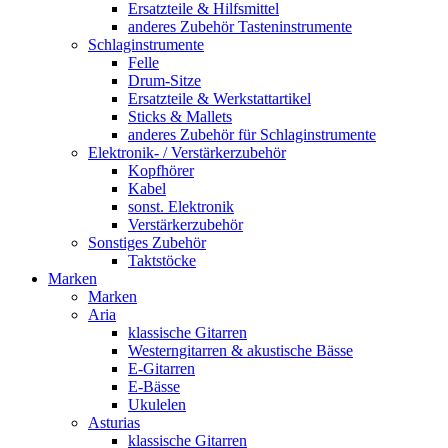
Ersatzteile & Hilfsmittel
anderes Zubehör Tasteninstrumente
Schlaginstrumente
Felle
Drum-Sitze
Ersatzteile & Werkstattartikel
Sticks & Mallets
anderes Zubehör für Schlaginstrumente
Elektronik- / Verstärkerzubehör
Kopfhörer
Kabel
sonst. Elektronik
Verstärkerzubehör
Sonstiges Zubehör
Taktstöcke
Marken
Marken
Aria
klassische Gitarren
Westerngitarren & akustische Bässe
E-Gitarren
E-Bässe
Ukulelen
Asturias
klassische Gitarren