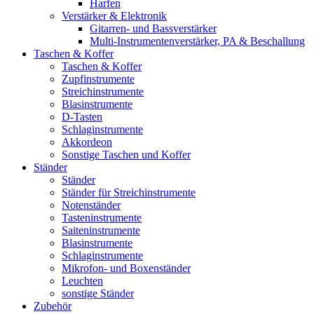
Harfen
Verstärker & Elektronik
Gitarren- und Bassverstärker
Multi-Instrumentenverstärker, PA & Beschallung
Taschen & Koffer
Taschen & Koffer
Zupfinstrumente
Streichinstrumente
Blasinstrumente
D-Tasten
Schlaginstrumente
Akkordeon
Sonstige Taschen und Koffer
Ständer
Ständer
Ständer für Streichinstrumente
Notenständer
Tasteninstrumente
Saiteninstrumente
Blasinstrumente
Schlaginstrumente
Mikrofon- und Boxenständer
Leuchten
sonstige Ständer
Zubehör