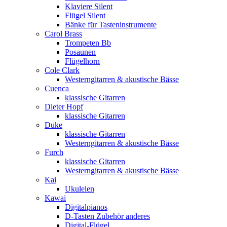
Klaviere Silent
Flügel Silent
Bänke für Tasteninstrumente
Carol Brass
Trompeten Bb
Posaunen
Flügelhorn
Cole Clark
Westerngitarren & akustische Bässe
Cuenca
klassische Gitarren
Dieter Hopf
klassische Gitarren
Duke
klassische Gitarren
Westerngitarren & akustische Bässe
Furch
klassische Gitarren
Westerngitarren & akustische Bässe
Kai
Ukulelen
Kawai
Digitalpianos
D-Tasten Zubehör anderes
Digital-Flügel