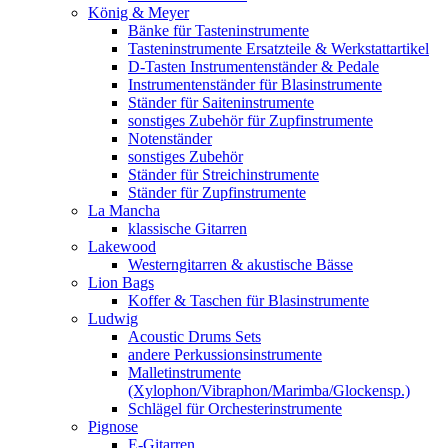
König & Meyer
Bänke für Tasteninstrumente
Tasteninstrumente Ersatzteile & Werkstattartikel
D-Tasten Instrumentenständer & Pedale
Instrumentenständer für Blasinstrumente
Ständer für Saiteninstrumente
sonstiges Zubehör für Zupfinstrumente
Notenständer
sonstiges Zubehör
Ständer für Streichinstrumente
Ständer für Zupfinstrumente
La Mancha
klassische Gitarren
Lakewood
Westerngitarren & akustische Bässe
Lion Bags
Koffer & Taschen für Blasinstrumente
Ludwig
Acoustic Drums Sets
andere Perkussionsinstrumente
Malletinstrumente
(Xylophon/Vibraphon/Marimba/Glockensp.)
Schlägel für Orchesterinstrumente
Pignose
E-Gitarren