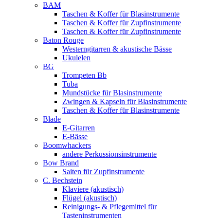
BAM
Taschen & Koffer für Blasinstrumente
Taschen & Koffer für Zupfinstrumente
Taschen & Koffer für Zupfinstrumente
Baton Rouge
Westerngitarren & akustische Bässe
Ukulelen
BG
Trompeten Bb
Tuba
Mundstücke für Blasinstrumente
Zwingen & Kapseln für Blasinstrumente
Taschen & Koffer für Blasinstrumente
Blade
E-Gitarren
E-Bässe
Boomwhackers
andere Perkussionsinstrumente
Bow Brand
Saiten für Zupfinstrumente
C. Bechstein
Klaviere (akustisch)
Flügel (akustisch)
Reinigungs- & Pflegemittel für
Tasteninstrumenten