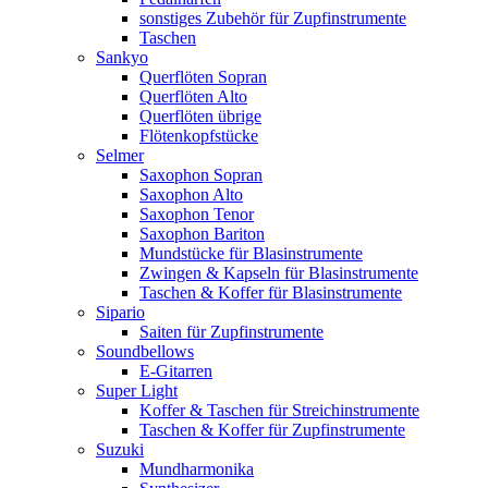
sonstiges Zubehör für Zupfinstrumente
Taschen
Sankyo
Querflöten Sopran
Querflöten Alto
Querflöten übrige
Flötenkopfstücke
Selmer
Saxophon Sopran
Saxophon Alto
Saxophon Tenor
Saxophon Bariton
Mundstücke für Blasinstrumente
Zwingen & Kapseln für Blasinstrumente
Taschen & Koffer für Blasinstrumente
Sipario
Saiten für Zupfinstrumente
Soundbellows
E-Gitarren
Super Light
Koffer & Taschen für Streichinstrumente
Taschen & Koffer für Zupfinstrumente
Suzuki
Mundharmonika