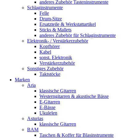
anderes Zubehör Tasteninstrumente
Schlaginstrumente
Felle
Drum-Sitze
Ersatzteile & Werkstattartikel
Sticks & Mallets
anderes Zubehör für Schlaginstrumente
Elektronik- / Verstärkerzubehör
Kopfhörer
Kabel
sonst. Elektronik
Verstärkerzubehör
Sonstiges Zubehör
Taktstöcke
Marken
Aria
klassische Gitarren
Westerngitarren & akustische Bässe
E-Gitarren
E-Bässe
Ukulelen
Asturias
klassische Gitarren
BAM
Taschen & Koffer für Blasinstrumente