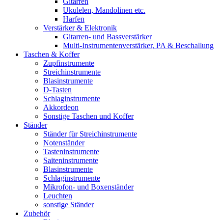
Gitarren
Ukulelen, Mandolinen etc.
Harfen
Verstärker & Elektronik
Gitarren- und Bassverstärker
Multi-Instrumentenverstärker, PA & Beschallung
Taschen & Koffer
Zupfinstrumente
Streichinstrumente
Blasinstrumente
D-Tasten
Schlaginstrumente
Akkordeon
Sonstige Taschen und Koffer
Ständer
Ständer für Streichinstrumente
Notenständer
Tasteninstrumente
Saiteninstrumente
Blasinstrumente
Schlaginstrumente
Mikrofon- und Boxenständer
Leuchten
sonstige Ständer
Zubehör