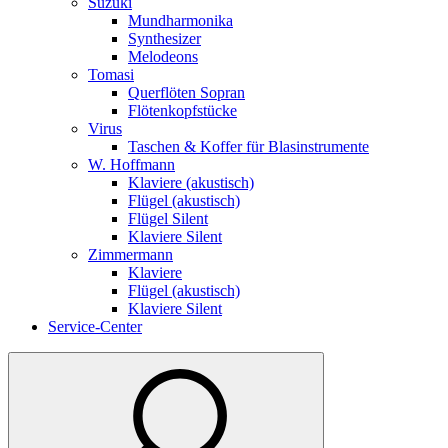
Suzuki
Mundharmonika
Synthesizer
Melodeons
Tomasi
Querflöten Sopran
Flötenkopfstücke
Virus
Taschen & Koffer für Blasinstrumente
W. Hoffmann
Klaviere (akustisch)
Flügel (akustisch)
Flügel Silent
Klaviere Silent
Zimmermann
Klaviere
Flügel (akustisch)
Klaviere Silent
Service-Center