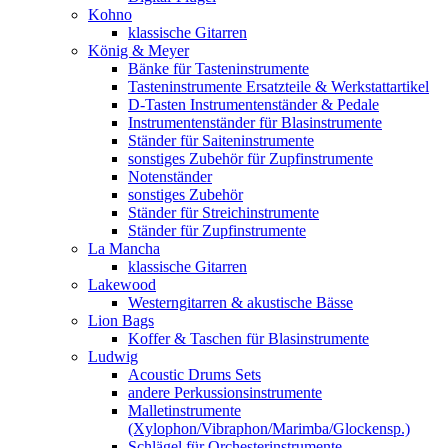
Kohno
klassische Gitarren
König & Meyer
Bänke für Tasteninstrumente
Tasteninstrumente Ersatzteile & Werkstattartikel
D-Tasten Instrumentenständer & Pedale
Instrumentenständer für Blasinstrumente
Ständer für Saiteninstrumente
sonstiges Zubehör für Zupfinstrumente
Notenständer
sonstiges Zubehör
Ständer für Streichinstrumente
Ständer für Zupfinstrumente
La Mancha
klassische Gitarren
Lakewood
Westerngitarren & akustische Bässe
Lion Bags
Koffer & Taschen für Blasinstrumente
Ludwig
Acoustic Drums Sets
andere Perkussionsinstrumente
Malletinstrumente
(Xylophon/Vibraphon/Marimba/Glockensp.)
Schlägel für Orchesterinstrumente