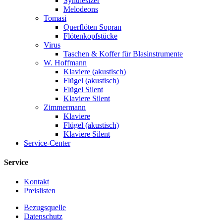
Synthesizer
Melodeons
Tomasi
Querflöten Sopran
Flötenkopfstücke
Virus
Taschen & Koffer für Blasinstrumente
W. Hoffmann
Klaviere (akustisch)
Flügel (akustisch)
Flügel Silent
Klaviere Silent
Zimmermann
Klaviere
Flügel (akustisch)
Klaviere Silent
Service-Center
Service
Kontakt
Preislisten
Bezugsquelle
Datenschutz