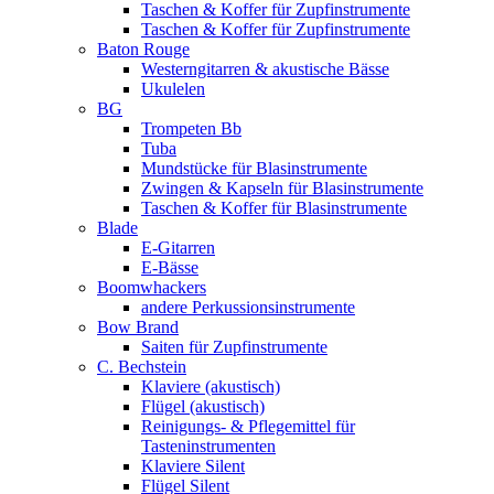
Taschen & Koffer für Zupfinstrumente
Taschen & Koffer für Zupfinstrumente
Baton Rouge
Westerngitarren & akustische Bässe
Ukulelen
BG
Trompeten Bb
Tuba
Mundstücke für Blasinstrumente
Zwingen & Kapseln für Blasinstrumente
Taschen & Koffer für Blasinstrumente
Blade
E-Gitarren
E-Bässe
Boomwhackers
andere Perkussionsinstrumente
Bow Brand
Saiten für Zupfinstrumente
C. Bechstein
Klaviere (akustisch)
Flügel (akustisch)
Reinigungs- & Pflegemittel für
Tasteninstrumenten
Klaviere Silent
Flügel Silent