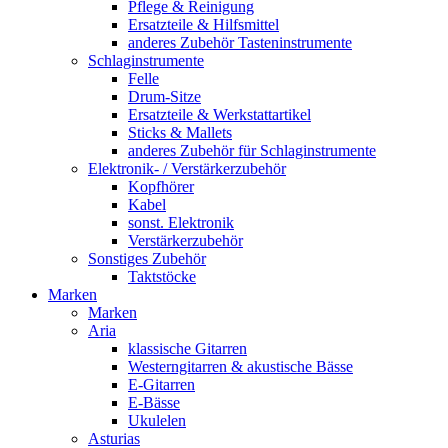
Pflege & Reinigung
Ersatzteile & Hilfsmittel
anderes Zubehör Tasteninstrumente
Schlaginstrumente
Felle
Drum-Sitze
Ersatzteile & Werkstattartikel
Sticks & Mallets
anderes Zubehör für Schlaginstrumente
Elektronik- / Verstärkerzubehör
Kopfhörer
Kabel
sonst. Elektronik
Verstärkerzubehör
Sonstiges Zubehör
Taktstöcke
Marken
Marken
Aria
klassische Gitarren
Westerngitarren & akustische Bässe
E-Gitarren
E-Bässe
Ukulelen
Asturias