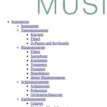
Instrumente
Instrumente
Tasteninstrumente
Klaviere
Flügel
D-Pianos und Keyboards
Blasinstrumente
Flöten
Saxophone
Klarinetten
Trompeten
Posaunen
Bügelhörner
übrige Blasinstrumente
Schlaginstrumente
Schlagzeuge
Perkussion
Orchesterschlagwerk
Zupfinstrumente
Gitarren