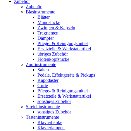
Zubehör
Zubehör
Blasinstrumente
Blätter
Mundstücke
Zwingen & Kapseln
Tragriemen
Dämpfer
Pflege- & Reinigungsmittel
Ersatzteile & Werkstattartikel
übriges Zubehör
Flötenkopfstücke
Zupfinstrumente
Saiten
Pedale, Effektgeräte & Pickups
Kapodaster
Gurte
Pflege- & Reinigungsmittel
Ersatzteile & Werkstattartikel
sonstiges Zubehör
Streichinstrumente
sonstiges Zubehör
Tasteninstrumente
Klavierbänke
Klavierlampen