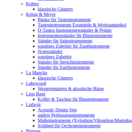
Kohno
klassische Gitarren
König & Meyer
Bänke für Tasteninstrumente
Tasteninstrumente Ersatzteile & Werkstattartikel
D-Tasten Instrumentenständer & Pedale
Instrumentenständer für Blasinstrumente
Ständer für Saiteninstrumente
sonstiges Zubehör für Zupfinstrumente
Notenständer
sonstiges Zubehör
Ständer für Streichinstrumente
Ständer für Zupfinstrumente
La Mancha
klassische Gitarren
Lakewood
Westerngitarren & akustische Bässe
Lion Bags
Koffer & Taschen für Blasinstrumente
Ludwig
Acoustic Drums Sets
andere Perkussionsinstrumente
Malletinstrumente (Xylophon/Vibraphon/Marimba
Schlägel für Orchesterinstrumente
Pignose