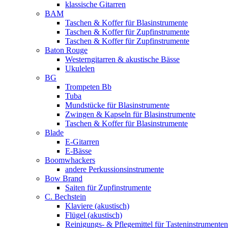
klassische Gitarren
BAM
Taschen & Koffer für Blasinstrumente
Taschen & Koffer für Zupfinstrumente
Taschen & Koffer für Zupfinstrumente
Baton Rouge
Westerngitarren & akustische Bässe
Ukulelen
BG
Trompeten Bb
Tuba
Mundstücke für Blasinstrumente
Zwingen & Kapseln für Blasinstrumente
Taschen & Koffer für Blasinstrumente
Blade
E-Gitarren
E-Bässe
Boomwhackers
andere Perkussionsinstrumente
Bow Brand
Saiten für Zupfinstrumente
C. Bechstein
Klaviere (akustisch)
Flügel (akustisch)
Reinigungs- & Pflegemittel für Tasteninstrumenten