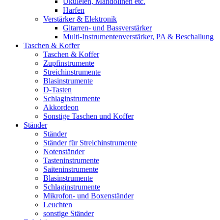
Ukulelen, Mandolinen etc.
Harfen
Verstärker & Elektronik
Gitarren- und Bassverstärker
Multi-Instrumentenverstärker, PA & Beschallung
Taschen & Koffer
Taschen & Koffer
Zupfinstrumente
Streichinstrumente
Blasinstrumente
D-Tasten
Schlaginstrumente
Akkordeon
Sonstige Taschen und Koffer
Ständer
Ständer
Ständer für Streichinstrumente
Notenständer
Tasteninstrumente
Saiteninstrumente
Blasinstrumente
Schlaginstrumente
Mikrofon- und Boxenständer
Leuchten
sonstige Ständer