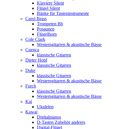
Klaviere Silent
Flügel Silent
Bänke für Tasteninstrumente
Carol Brass
Trompeten Bb
Posaunen
Flügelhorn
Cole Clark
Westerngitarren & akustische Bässe
Cuenca
klassische Gitarren
Dieter Hopf
klassische Gitarren
Duke
klassische Gitarren
Westerngitarren & akustische Bässe
Furch
klassische Gitarren
Westerngitarren & akustische Bässe
Kai
Ukulelen
Kawai
Digitalpianos
D-Tasten Zubehör anderes
Digital-Flügel