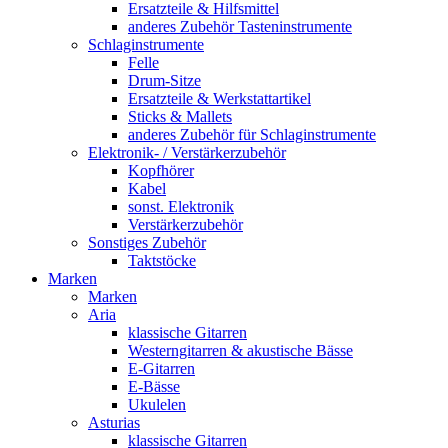
Ersatzteile & Hilfsmittel
anderes Zubehör Tasteninstrumente
Schlaginstrumente
Felle
Drum-Sitze
Ersatzteile & Werkstattartikel
Sticks & Mallets
anderes Zubehör für Schlaginstrumente
Elektronik- / Verstärkerzubehör
Kopfhörer
Kabel
sonst. Elektronik
Verstärkerzubehör
Sonstiges Zubehör
Taktstöcke
Marken
Marken
Aria
klassische Gitarren
Westerngitarren & akustische Bässe
E-Gitarren
E-Bässe
Ukulelen
Asturias
klassische Gitarren