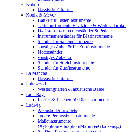
Kohno
klassische Gitarren
König & Meyer
Bänke für Tasteninstrumente
Tasteninstrumente Ersatzteile & Werkstattartikel
D-Tasten Instrumentenständer & Pedale
Instrumentenständer für Blasinstrumente
Ständer für Saiteninstrumente
sonstiges Zubehör für Zupfinstrumente
Notenständer
sonstiges Zubehör
Ständer für Streichinstrumente
Ständer für Zupfinstrumente
La Mancha
klassische Gitarren
Lakewood
Westerngitarren & akustische Bässe
Lion Bags
Koffer & Taschen für Blasinstrumente
Ludwig
Acoustic Drums Sets
andere Perkussionsinstrumente
Malletinstrumente
(Xylophon/Vibraphon/Marimba/Glockensp.)
Schlägel für Orchesterinstrumente