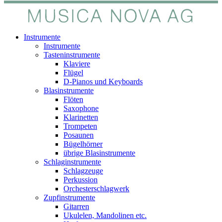
Instrumente
Instrumente
Tasteninstrumente
Klaviere
Flügel
D-Pianos und Keyboards
Blasinstrumente
Flöten
Saxophone
Klarinetten
Trompeten
Posaunen
Bügelhörner
übrige Blasinstrumente
Schlaginstrumente
Schlagzeuge
Perkussion
Orchesterschlagwerk
Zupfinstrumente
Gitarren
Ukulelen, Mandolinen etc.