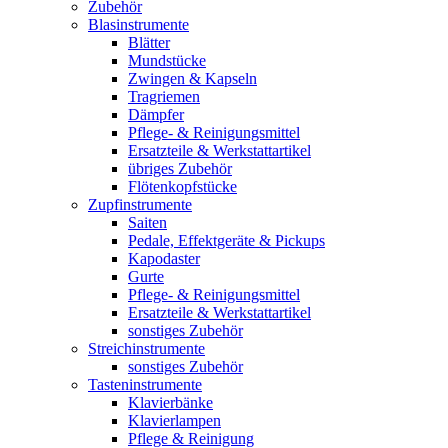
Zubehör
Blasinstrumente
Blätter
Mundstücke
Zwingen & Kapseln
Tragriemen
Dämpfer
Pflege- & Reinigungsmittel
Ersatzteile & Werkstattartikel
übriges Zubehör
Flötenkopfstücke
Zupfinstrumente
Saiten
Pedale, Effektgeräte & Pickups
Kapodaster
Gurte
Pflege- & Reinigungsmittel
Ersatzteile & Werkstattartikel
sonstiges Zubehör
Streichinstrumente
sonstiges Zubehör
Tasteninstrumente
Klavierbänke
Klavierlampen
Pflege & Reinigung