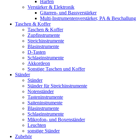
Harfen
Verstärker & Elektronik
Gitarren- und Bassverstärker
Multi-Instrumentenverstärker, PA & Beschallung
Taschen & Koffer
Taschen & Koffer
Zupfinstrumente
Streichinstrumente
Blasinstrumente
D-Tasten
Schlaginstrumente
Akkordeon
Sonstige Taschen und Koffer
Ständer
Ständer
Ständer für Streichinstrumente
Notenständer
Tasteninstrumente
Saiteninstrumente
Blasinstrumente
Schlaginstrumente
Mikrofon- und Boxenständer
Leuchten
sonstige Ständer
Zubehör