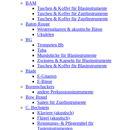
BAM
Taschen & Koffer für Blasinstrumente
Taschen & Koffer für Zupfinstrumente
Taschen & Koffer für Zupfinstrumente
Baton Rouge
Westerngitarren & akustische Bässe
Ukulelen
BG
Trompeten Bb
Tuba
Mundstücke für Blasinstrumente
Zwingen & Kapseln für Blasinstrumente
Taschen & Koffer für Blasinstrumente
Blade
E-Gitarren
E-Bässe
Boomwhackers
andere Perkussionsinstrumente
Bow Brand
Saiten für Zupfinstrumente
C. Bechstein
Klaviere (akustisch)
Flügel (akustisch)
Reinigungs- & Pflegemittel für
Tasteninstrumenten