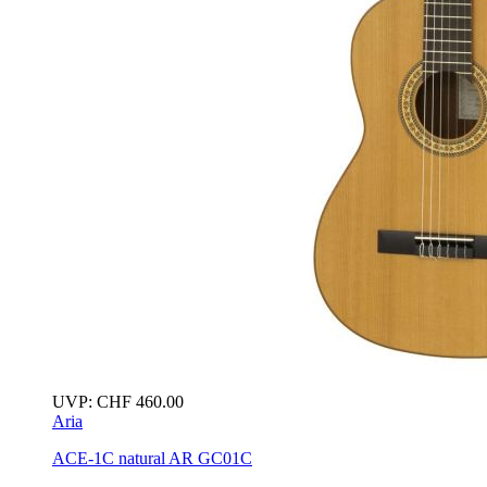
UVP:
CHF
460.00
Aria
ACE-1C
natural
AR GC01C