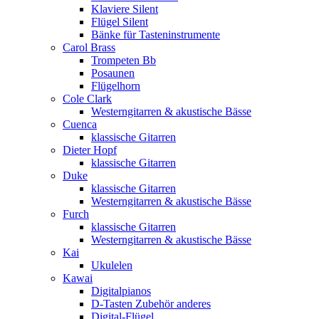
Klaviere Silent
Flügel Silent
Bänke für Tasteninstrumente
Carol Brass
Trompeten Bb
Posaunen
Flügelhorn
Cole Clark
Westerngitarren & akustische Bässe
Cuenca
klassische Gitarren
Dieter Hopf
klassische Gitarren
Duke
klassische Gitarren
Westerngitarren & akustische Bässe
Furch
klassische Gitarren
Westerngitarren & akustische Bässe
Kai
Ukulelen
Kawai
Digitalpianos
D-Tasten Zubehör anderes
Digital-Flügel