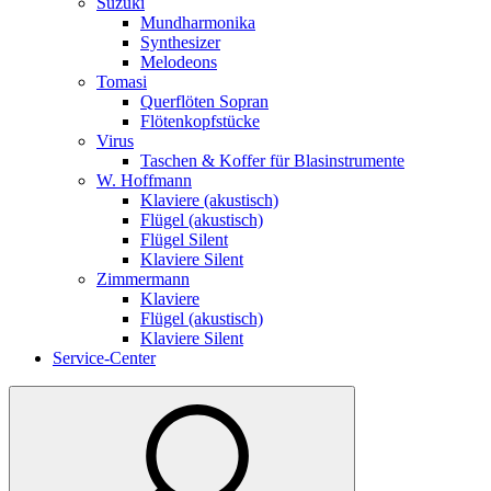
Suzuki
Mundharmonika
Synthesizer
Melodeons
Tomasi
Querflöten Sopran
Flötenkopfstücke
Virus
Taschen & Koffer für Blasinstrumente
W. Hoffmann
Klaviere (akustisch)
Flügel (akustisch)
Flügel Silent
Klaviere Silent
Zimmermann
Klaviere
Flügel (akustisch)
Klaviere Silent
Service-Center