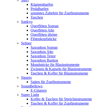
Salvi
Klappenharfen
Pedalharfen
sonstiges Zubehör für Zupfinstrumente
Taschen
Sankyo
Querflöten Sopran
Querflöten Alto
Querflöten übrige
Flötenkopfstücke
Selmer
Saxophon Sopran
Saxophon Alto
Saxophon Tenor
Saxophon Bariton
Mundstücke für Blasinstrumente
Zwingen & Kapseln für Blasinstrumente
Taschen & Koffer für Blasinstrumente
Sipario
Saiten für Zupfinstrumente
Soundbellows
E-Gitarren
Super Light
Koffer & Taschen für Streichinstrumente
Taschen & Koffer für Zupfinstrumente