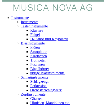
Instrumente
Instrumente
Tasteninstrumente
Klaviere
Flügel
D-Pianos und Keyboards
Blasinstrumente
Flöten
Saxophone
Klarinetten
Trompeten
Posaunen
Bügelhörner
übrige Blasinstrumente
Schlaginstrumente
Schlagzeuge
Perkussion
Orchesterschlagwerk
Zupfinstrumente
Gitarren
Ukulelen, Mandolinen etc.