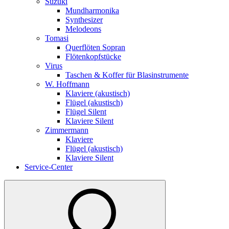
Suzuki
Mundharmonika
Synthesizer
Melodeons
Tomasi
Querflöten Sopran
Flötenkopfstücke
Virus
Taschen & Koffer für Blasinstrumente
W. Hoffmann
Klaviere (akustisch)
Flügel (akustisch)
Flügel Silent
Klaviere Silent
Zimmermann
Klaviere
Flügel (akustisch)
Klaviere Silent
Service-Center