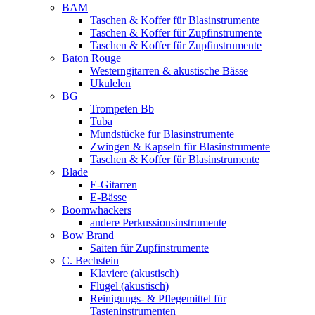
BAM
Taschen & Koffer für Blasinstrumente
Taschen & Koffer für Zupfinstrumente
Taschen & Koffer für Zupfinstrumente
Baton Rouge
Westerngitarren & akustische Bässe
Ukulelen
BG
Trompeten Bb
Tuba
Mundstücke für Blasinstrumente
Zwingen & Kapseln für Blasinstrumente
Taschen & Koffer für Blasinstrumente
Blade
E-Gitarren
E-Bässe
Boomwhackers
andere Perkussionsinstrumente
Bow Brand
Saiten für Zupfinstrumente
C. Bechstein
Klaviere (akustisch)
Flügel (akustisch)
Reinigungs- & Pflegemittel für
Tasteninstrumenten