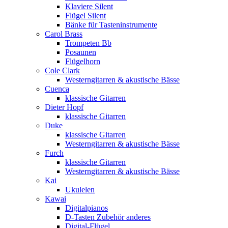
Klaviere Silent
Flügel Silent
Bänke für Tasteninstrumente
Carol Brass
Trompeten Bb
Posaunen
Flügelhorn
Cole Clark
Westerngitarren & akustische Bässe
Cuenca
klassische Gitarren
Dieter Hopf
klassische Gitarren
Duke
klassische Gitarren
Westerngitarren & akustische Bässe
Furch
klassische Gitarren
Westerngitarren & akustische Bässe
Kai
Ukulelen
Kawai
Digitalpianos
D-Tasten Zubehör anderes
Digital-Flügel