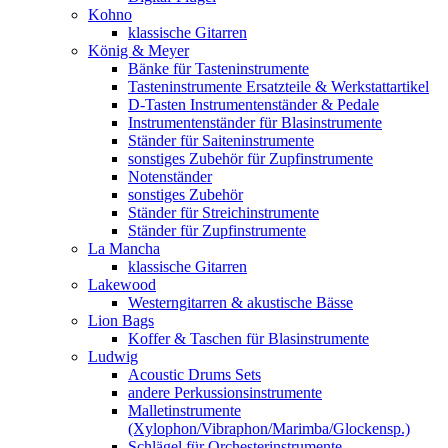
Kohno
klassische Gitarren
König & Meyer
Bänke für Tasteninstrumente
Tasteninstrumente Ersatzteile & Werkstattartikel
D-Tasten Instrumentenständer & Pedale
Instrumentenständer für Blasinstrumente
Ständer für Saiteninstrumente
sonstiges Zubehör für Zupfinstrumente
Notenständer
sonstiges Zubehör
Ständer für Streichinstrumente
Ständer für Zupfinstrumente
La Mancha
klassische Gitarren
Lakewood
Westerngitarren & akustische Bässe
Lion Bags
Koffer & Taschen für Blasinstrumente
Ludwig
Acoustic Drums Sets
andere Perkussionsinstrumente
Malletinstrumente
(Xylophon/Vibraphon/Marimba/Glockensp.)
Schlägel für Orchesterinstrumente