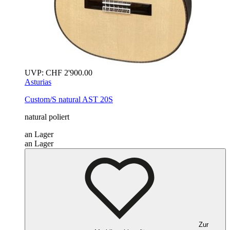
UVP:
CHF
2'900.00
Asturias
Custom/S
natural
AST 20S
natural poliert
an Lager
an Lager
Zur