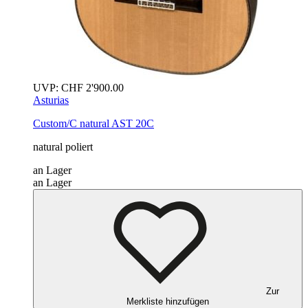
UVP:
CHF
2'900.00
Asturias
Custom/C
natural
AST 20C
natural poliert
an Lager
an Lager
Zur
Merkliste hinzufügen