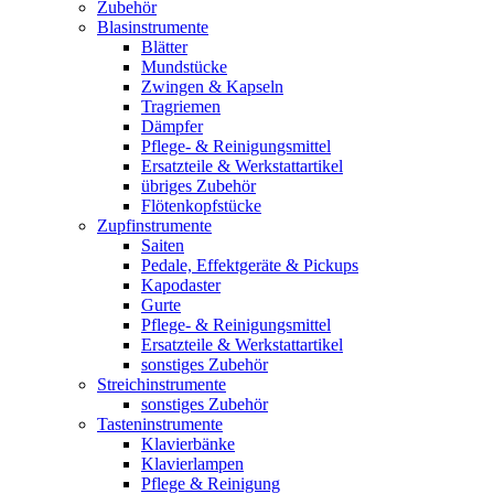
Zubehör
Blasinstrumente
Blätter
Mundstücke
Zwingen & Kapseln
Tragriemen
Dämpfer
Pflege- & Reinigungsmittel
Ersatzteile & Werkstattartikel
übriges Zubehör
Flötenkopfstücke
Zupfinstrumente
Saiten
Pedale, Effektgeräte & Pickups
Kapodaster
Gurte
Pflege- & Reinigungsmittel
Ersatzteile & Werkstattartikel
sonstiges Zubehör
Streichinstrumente
sonstiges Zubehör
Tasteninstrumente
Klavierbänke
Klavierlampen
Pflege & Reinigung