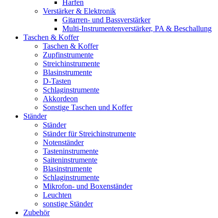
Harfen
Verstärker & Elektronik
Gitarren- und Bassverstärker
Multi-Instrumentenverstärker, PA & Beschallung
Taschen & Koffer
Taschen & Koffer
Zupfinstrumente
Streichinstrumente
Blasinstrumente
D-Tasten
Schlaginstrumente
Akkordeon
Sonstige Taschen und Koffer
Ständer
Ständer
Ständer für Streichinstrumente
Notenständer
Tasteninstrumente
Saiteninstrumente
Blasinstrumente
Schlaginstrumente
Mikrofon- und Boxenständer
Leuchten
sonstige Ständer
Zubehör