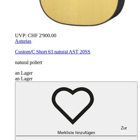
UVP:
CHF
2'900.00
Asturias
Custom/C Short 63
natural
AST 20SS
natural poliert
an Lager
an Lager
Zur
Merkliste hinzufügen