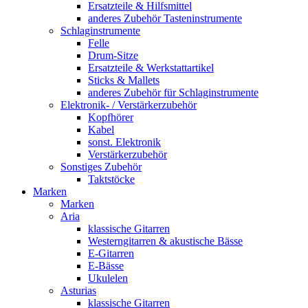
Ersatzteile & Hilfsmittel
anderes Zubehör Tasteninstrumente
Schlaginstrumente
Felle
Drum-Sitze
Ersatzteile & Werkstattartikel
Sticks & Mallets
anderes Zubehör für Schlaginstrumente
Elektronik- / Verstärkerzubehör
Kopfhörer
Kabel
sonst. Elektronik
Verstärkerzubehör
Sonstiges Zubehör
Taktstöcke
Marken
Marken
Aria
klassische Gitarren
Westerngitarren & akustische Bässe
E-Gitarren
E-Bässe
Ukulelen
Asturias
klassische Gitarren