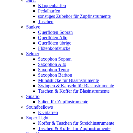
Salvi
Klappenharfen
Pedalharfen
sonstiges Zubehör für Zupfinstrumente
Taschen
Sankyo
Querflöten Sopran
Querflöten Alto
Querflöten übrige
Flötenkopfstücke
Selmer
Saxophon Sopran
Saxophon Alto
Saxophon Tenor
Saxophon Bariton
Mundstücke für Blasinstrumente
Zwingen & Kapseln für Blasinstrumente
Taschen & Koffer für Blasinstrumente
Sipario
Saiten für Zupfinstrumente
Soundbellows
E-Gitarren
Super Light
Koffer & Taschen für Streichinstrumente
Taschen & Koffer für Zupfinstrumente