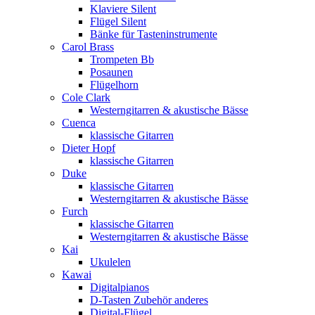
Klaviere Silent
Flügel Silent
Bänke für Tasteninstrumente
Carol Brass
Trompeten Bb
Posaunen
Flügelhorn
Cole Clark
Westerngitarren & akustische Bässe
Cuenca
klassische Gitarren
Dieter Hopf
klassische Gitarren
Duke
klassische Gitarren
Westerngitarren & akustische Bässe
Furch
klassische Gitarren
Westerngitarren & akustische Bässe
Kai
Ukulelen
Kawai
Digitalpianos
D-Tasten Zubehör anderes
Digital-Flügel