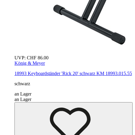
UVP:
CHF
86.00
König & Meyer
18993 Keyboardständer 'Rick 20'
schwarz
KM 18993.015.55
schwarz
an Lager
an Lager