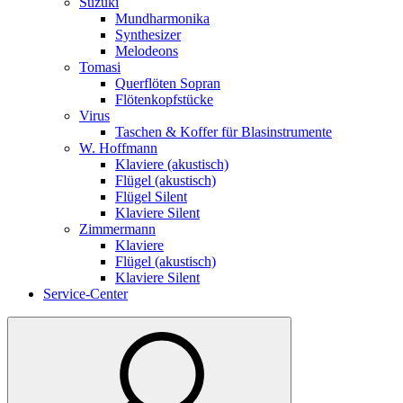
Suzuki
Mundharmonika
Synthesizer
Melodeons
Tomasi
Querflöten Sopran
Flötenkopfstücke
Virus
Taschen & Koffer für Blasinstrumente
W. Hoffmann
Klaviere (akustisch)
Flügel (akustisch)
Flügel Silent
Klaviere Silent
Zimmermann
Klaviere
Flügel (akustisch)
Klaviere Silent
Service-Center