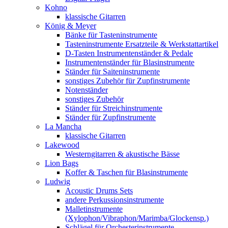
Kohno
klassische Gitarren
König & Meyer
Bänke für Tasteninstrumente
Tasteninstrumente Ersatzteile & Werkstattartikel
D-Tasten Instrumentenständer & Pedale
Instrumentenständer für Blasinstrumente
Ständer für Saiteninstrumente
sonstiges Zubehör für Zupfinstrumente
Notenständer
sonstiges Zubehör
Ständer für Streichinstrumente
Ständer für Zupfinstrumente
La Mancha
klassische Gitarren
Lakewood
Westerngitarren & akustische Bässe
Lion Bags
Koffer & Taschen für Blasinstrumente
Ludwig
Acoustic Drums Sets
andere Perkussionsinstrumente
Malletinstrumente
(Xylophon/Vibraphon/Marimba/Glockensp.)
Schlägel für Orchesterinstrumente