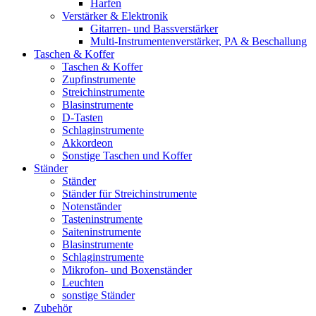
Harfen
Verstärker & Elektronik
Gitarren- und Bassverstärker
Multi-Instrumentenverstärker, PA & Beschallung
Taschen & Koffer
Taschen & Koffer
Zupfinstrumente
Streichinstrumente
Blasinstrumente
D-Tasten
Schlaginstrumente
Akkordeon
Sonstige Taschen und Koffer
Ständer
Ständer
Ständer für Streichinstrumente
Notenständer
Tasteninstrumente
Saiteninstrumente
Blasinstrumente
Schlaginstrumente
Mikrofon- und Boxenständer
Leuchten
sonstige Ständer
Zubehör