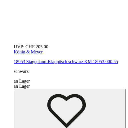
UVP:
CHF
205.00
König & Meyer
18953 Stagepiano-Klapptisch
schwarz
KM 18953.000.55
schwarz
an Lager
an Lager