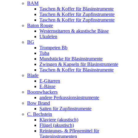
BAM
Taschen & Koffer für Blasinstrumente
Taschen & Koffer für Zupfinstrumente
Taschen & Koffer für Zupfinstrumente
Baton Rouge
Westerngitarren & akustische Bässe
Ukulelen
BG
Trompeten Bb
Tuba
Mundstücke für Blasinstrumente
Zwingen & Kapseln für Blasinstrumente
Taschen & Koffer für Blasinstrumente
Blade
E-Gitarren
E-Bässe
Boomwhackers
andere Perkussionsinstrumente
Bow Brand
Saiten für Zupfinstrumente
C. Bechstein
Klaviere (akustisch)
Flügel (akustisch)
Reinigungs- & Pflegemittel für
Tasteninstrumenten