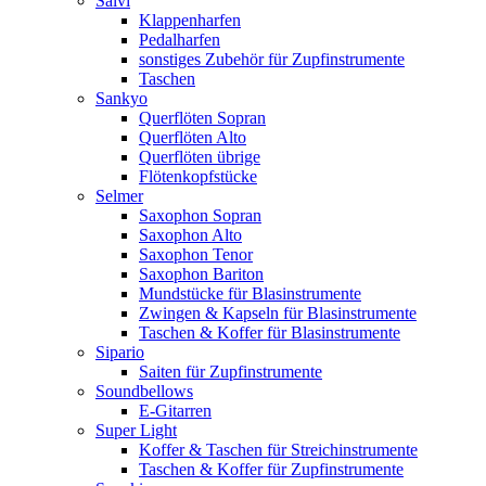
Salvi
Klappenharfen
Pedalharfen
sonstiges Zubehör für Zupfinstrumente
Taschen
Sankyo
Querflöten Sopran
Querflöten Alto
Querflöten übrige
Flötenkopfstücke
Selmer
Saxophon Sopran
Saxophon Alto
Saxophon Tenor
Saxophon Bariton
Mundstücke für Blasinstrumente
Zwingen & Kapseln für Blasinstrumente
Taschen & Koffer für Blasinstrumente
Sipario
Saiten für Zupfinstrumente
Soundbellows
E-Gitarren
Super Light
Koffer & Taschen für Streichinstrumente
Taschen & Koffer für Zupfinstrumente