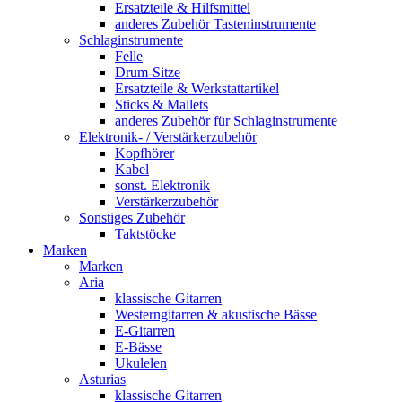
Ersatzteile & Hilfsmittel
anderes Zubehör Tasteninstrumente
Schlaginstrumente
Felle
Drum-Sitze
Ersatzteile & Werkstattartikel
Sticks & Mallets
anderes Zubehör für Schlaginstrumente
Elektronik- / Verstärkerzubehör
Kopfhörer
Kabel
sonst. Elektronik
Verstärkerzubehör
Sonstiges Zubehör
Taktstöcke
Marken
Marken
Aria
klassische Gitarren
Westerngitarren & akustische Bässe
E-Gitarren
E-Bässe
Ukulelen
Asturias
klassische Gitarren