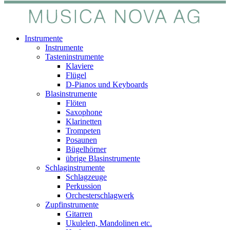
Instrumente
Instrumente
Tasteninstrumente
Klaviere
Flügel
D-Pianos und Keyboards
Blasinstrumente
Flöten
Saxophone
Klarinetten
Trompeten
Posaunen
Bügelhörner
übrige Blasinstrumente
Schlaginstrumente
Schlagzeuge
Perkussion
Orchesterschlagwerk
Zupfinstrumente
Gitarren
Ukulelen, Mandolinen etc.