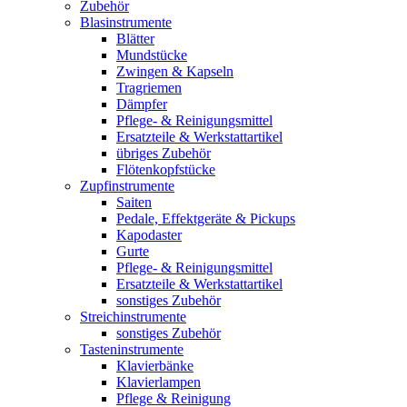
Zubehör
Blasinstrumente
Blätter
Mundstücke
Zwingen & Kapseln
Tragriemen
Dämpfer
Pflege- & Reinigungsmittel
Ersatzteile & Werkstattartikel
übriges Zubehör
Flötenkopfstücke
Zupfinstrumente
Saiten
Pedale, Effektgeräte & Pickups
Kapodaster
Gurte
Pflege- & Reinigungsmittel
Ersatzteile & Werkstattartikel
sonstiges Zubehör
Streichinstrumente
sonstiges Zubehör
Tasteninstrumente
Klavierbänke
Klavierlampen
Pflege & Reinigung