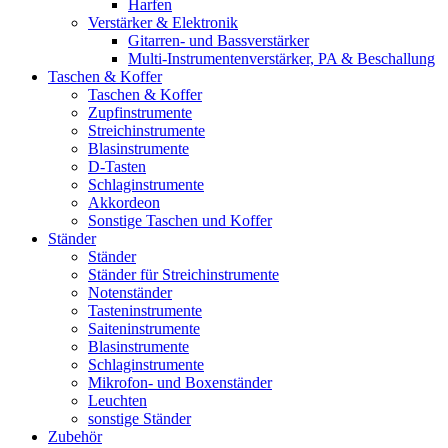
Harfen
Verstärker & Elektronik
Gitarren- und Bassverstärker
Multi-Instrumentenverstärker, PA & Beschallung
Taschen & Koffer
Taschen & Koffer
Zupfinstrumente
Streichinstrumente
Blasinstrumente
D-Tasten
Schlaginstrumente
Akkordeon
Sonstige Taschen und Koffer
Ständer
Ständer
Ständer für Streichinstrumente
Notenständer
Tasteninstrumente
Saiteninstrumente
Blasinstrumente
Schlaginstrumente
Mikrofon- und Boxenständer
Leuchten
sonstige Ständer
Zubehör