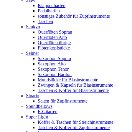
Salvi
Klappenharfen
Pedalharfen
sonstiges Zubehör für Zupfinstrumente
Taschen
Sankyo
Querflöten Sopran
Querflöten Alto
Querflöten übrige
Flötenkopfstücke
Selmer
Saxophon Sopran
Saxophon Alto
Saxophon Tenor
Saxophon Bariton
Mundstücke für Blasinstrumente
Zwingen & Kapseln für Blasinstrumente
Taschen & Koffer für Blasinstrumente
Sipario
Saiten für Zupfinstrumente
Soundbellows
E-Gitarren
Super Light
Koffer & Taschen für Streichinstrumente
Taschen & Koffer für Zupfinstrumente