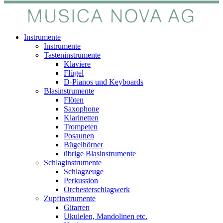
Instrumente
Instrumente
Tasteninstrumente
Klaviere
Flügel
D-Pianos und Keyboards
Blasinstrumente
Flöten
Saxophone
Klarinetten
Trompeten
Posaunen
Bügelhörner
übrige Blasinstrumente
Schlaginstrumente
Schlagzeuge
Perkussion
Orchesterschlagwerk
Zupfinstrumente
Gitarren
Ukulelen, Mandolinen etc.