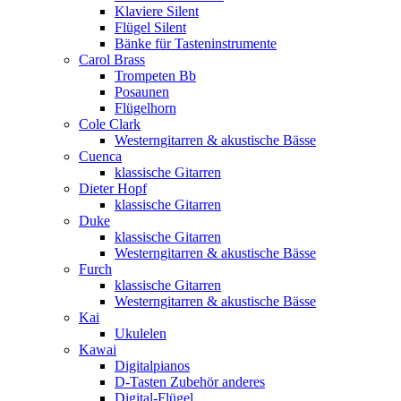
Klaviere Silent
Flügel Silent
Bänke für Tasteninstrumente
Carol Brass
Trompeten Bb
Posaunen
Flügelhorn
Cole Clark
Westerngitarren & akustische Bässe
Cuenca
klassische Gitarren
Dieter Hopf
klassische Gitarren
Duke
klassische Gitarren
Westerngitarren & akustische Bässe
Furch
klassische Gitarren
Westerngitarren & akustische Bässe
Kai
Ukulelen
Kawai
Digitalpianos
D-Tasten Zubehör anderes
Digital-Flügel