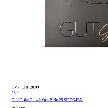
UVP:
CHF
28.00
Sipario
Gold Pedal Gut 4th Oct. B No 25
SIP PG4BX
an Lager