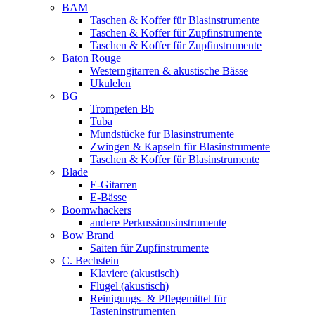
BAM
Taschen & Koffer für Blasinstrumente
Taschen & Koffer für Zupfinstrumente
Taschen & Koffer für Zupfinstrumente
Baton Rouge
Westerngitarren & akustische Bässe
Ukulelen
BG
Trompeten Bb
Tuba
Mundstücke für Blasinstrumente
Zwingen & Kapseln für Blasinstrumente
Taschen & Koffer für Blasinstrumente
Blade
E-Gitarren
E-Bässe
Boomwhackers
andere Perkussionsinstrumente
Bow Brand
Saiten für Zupfinstrumente
C. Bechstein
Klaviere (akustisch)
Flügel (akustisch)
Reinigungs- & Pflegemittel für
Tasteninstrumenten