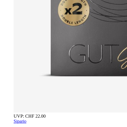
UVP:
CHF
22.00
Sipario