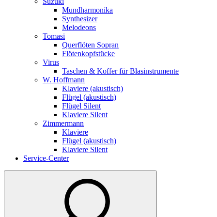
Suzuki
Mundharmonika
Synthesizer
Melodeons
Tomasi
Querflöten Sopran
Flötenkopfstücke
Virus
Taschen & Koffer für Blasinstrumente
W. Hoffmann
Klaviere (akustisch)
Flügel (akustisch)
Flügel Silent
Klaviere Silent
Zimmermann
Klaviere
Flügel (akustisch)
Klaviere Silent
Service-Center