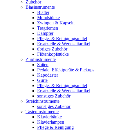
Zubehör
Blasinstrumente
Blätter
Mundstücke
Zwingen & Kapseln
Tragriemen
Dämpfer
Pflege- & Reinigungsmittel
Ersatzteile & Werkstattartikel
übriges Zubehör
Flötenkopfstücke
Zupfinstrumente
Saiten
Pedale, Effektgeräte & Pickups
Kapodaster
Gurte
Pflege- & Reinigungsmittel
Ersatzteile & Werkstattartikel
sonstiges Zubehör
Streichinstrumente
sonstiges Zubehör
Tasteninstrumente
Klavierbänke
Klavierlampen
Pflege & Reinigung