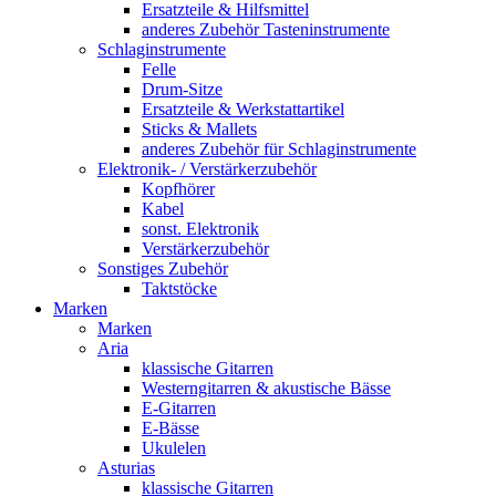
Ersatzteile & Hilfsmittel
anderes Zubehör Tasteninstrumente
Schlaginstrumente
Felle
Drum-Sitze
Ersatzteile & Werkstattartikel
Sticks & Mallets
anderes Zubehör für Schlaginstrumente
Elektronik- / Verstärkerzubehör
Kopfhörer
Kabel
sonst. Elektronik
Verstärkerzubehör
Sonstiges Zubehör
Taktstöcke
Marken
Marken
Aria
klassische Gitarren
Westerngitarren & akustische Bässe
E-Gitarren
E-Bässe
Ukulelen
Asturias
klassische Gitarren