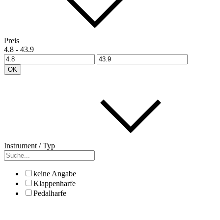
Preis
4.8
-
43.9
OK
Instrument / Typ
keine Angabe
Klappenharfe
Pedalharfe