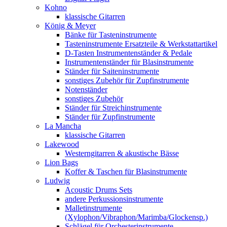
Kohno
klassische Gitarren
König & Meyer
Bänke für Tasteninstrumente
Tasteninstrumente Ersatzteile & Werkstattartikel
D-Tasten Instrumentenständer & Pedale
Instrumentenständer für Blasinstrumente
Ständer für Saiteninstrumente
sonstiges Zubehör für Zupfinstrumente
Notenständer
sonstiges Zubehör
Ständer für Streichinstrumente
Ständer für Zupfinstrumente
La Mancha
klassische Gitarren
Lakewood
Westerngitarren & akustische Bässe
Lion Bags
Koffer & Taschen für Blasinstrumente
Ludwig
Acoustic Drums Sets
andere Perkussionsinstrumente
Malletinstrumente
(Xylophon/Vibraphon/Marimba/Glockensp.)
Schlägel für Orchesterinstrumente