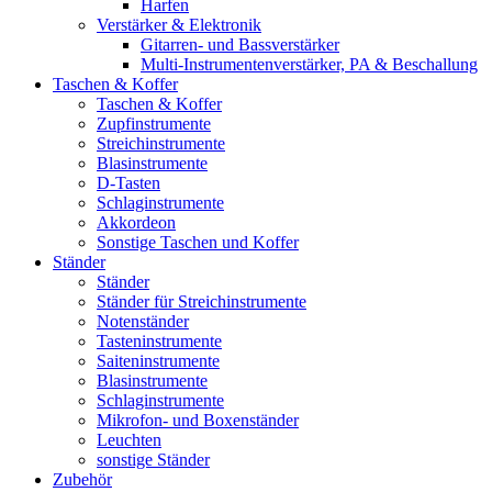
Harfen
Verstärker & Elektronik
Gitarren- und Bassverstärker
Multi-Instrumentenverstärker, PA & Beschallung
Taschen & Koffer
Taschen & Koffer
Zupfinstrumente
Streichinstrumente
Blasinstrumente
D-Tasten
Schlaginstrumente
Akkordeon
Sonstige Taschen und Koffer
Ständer
Ständer
Ständer für Streichinstrumente
Notenständer
Tasteninstrumente
Saiteninstrumente
Blasinstrumente
Schlaginstrumente
Mikrofon- und Boxenständer
Leuchten
sonstige Ständer
Zubehör