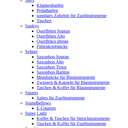
Salvi
Klappenharfen
Pedalharfen
sonstiges Zubehör für Zupfinstrumente
Taschen
Sankyo
Querflöten Sopran
Querflöten Alto
Querflöten übrige
Flötenkopfstücke
Selmer
Saxophon Sopran
Saxophon Alto
Saxophon Tenor
Saxophon Bariton
Mundstücke für Blasinstrumente
Zwingen & Kapseln für Blasinstrumente
Taschen & Koffer für Blasinstrumente
Sipario
Saiten für Zupfinstrumente
Soundbellows
E-Gitarren
Super Light
Koffer & Taschen für Streichinstrumente
Taschen & Koffer für Zupfinstrumente