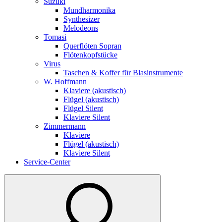
Suzuki
Mundharmonika
Synthesizer
Melodeons
Tomasi
Querflöten Sopran
Flötenkopfstücke
Virus
Taschen & Koffer für Blasinstrumente
W. Hoffmann
Klaviere (akustisch)
Flügel (akustisch)
Flügel Silent
Klaviere Silent
Zimmermann
Klaviere
Flügel (akustisch)
Klaviere Silent
Service-Center