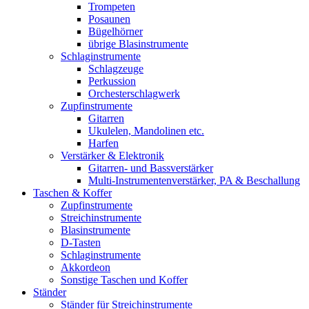
Trompeten
Posaunen
Bügelhörner
übrige Blasinstrumente
Schlaginstrumente
Schlagzeuge
Perkussion
Orchesterschlagwerk
Zupfinstrumente
Gitarren
Ukulelen, Mandolinen etc.
Harfen
Verstärker & Elektronik
Gitarren- und Bassverstärker
Multi-Instrumentenverstärker, PA & Beschallung
Taschen & Koffer
Zupfinstrumente
Streichinstrumente
Blasinstrumente
D-Tasten
Schlaginstrumente
Akkordeon
Sonstige Taschen und Koffer
Ständer
Ständer für Streichinstrumente