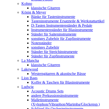
Kohno
klassische Gitarren
König & Meyer
Bänke für Tasteninstrumente
Tasteninstrumente Ersatzteile & Werkstattartikel
D-Tasten Instrumentenständer & Pedale
Instrumentenständer für Blasinstrumente
Ständer für Saiteninstrumente
sonstiges Zubehör für Zupfinstrumente
Notenständer
sonstiges Zubehör
Ständer für Streichinstrumente
Ständer für Zupfinstrumente
La Mancha
klassische Gitarren
Lakewood
Westerngitarren & akustische Bässe
Lion Bags
Koffer & Taschen für Blasinstrumente
Ludwig
Acoustic Drums Sets
andere Perkussionsinstrumente
Malletinstrumente
(Xylophon/Vibraphon/Marimba/Glockensp.)
Schlägel für Orchesterinstrumente