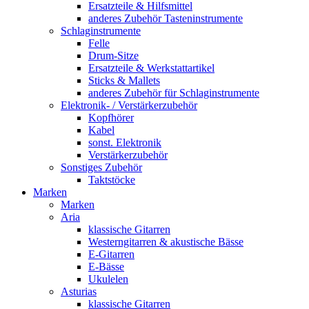
Ersatzteile & Hilfsmittel
anderes Zubehör Tasteninstrumente
Schlaginstrumente
Felle
Drum-Sitze
Ersatzteile & Werkstattartikel
Sticks & Mallets
anderes Zubehör für Schlaginstrumente
Elektronik- / Verstärkerzubehör
Kopfhörer
Kabel
sonst. Elektronik
Verstärkerzubehör
Sonstiges Zubehör
Taktstöcke
Marken
Marken
Aria
klassische Gitarren
Westerngitarren & akustische Bässe
E-Gitarren
E-Bässe
Ukulelen
Asturias
klassische Gitarren