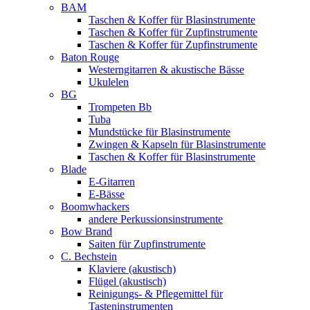
BAM
Taschen & Koffer für Blasinstrumente
Taschen & Koffer für Zupfinstrumente
Taschen & Koffer für Zupfinstrumente
Baton Rouge
Westerngitarren & akustische Bässe
Ukulelen
BG
Trompeten Bb
Tuba
Mundstücke für Blasinstrumente
Zwingen & Kapseln für Blasinstrumente
Taschen & Koffer für Blasinstrumente
Blade
E-Gitarren
E-Bässe
Boomwhackers
andere Perkussionsinstrumente
Bow Brand
Saiten für Zupfinstrumente
C. Bechstein
Klaviere (akustisch)
Flügel (akustisch)
Reinigungs- & Pflegemittel für
Tasteninstrumenten