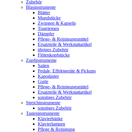
Zubehör
Blasinstrumente
Blätter
Mundstücke
Zwingen & Kapseln
Tragriemen
Dämpfer
Pflege- & Reinigungsmittel
Ersatzteile & Werkstattartikel
übriges Zubehör
Flötenkopfstücke
Zupfinstrumente
Saiten
Pedale, Effektgeräte & Pickups
Kapodaster
Gurte
Pflege- & Reinigungsmittel
Ersatzteile & Werkstattartikel
sonstiges Zubehör
Streichinstrumente
sonstiges Zubehör
Tasteninstrumente
Klavierbänke
Klavierlampen
Pflege & Reinigung