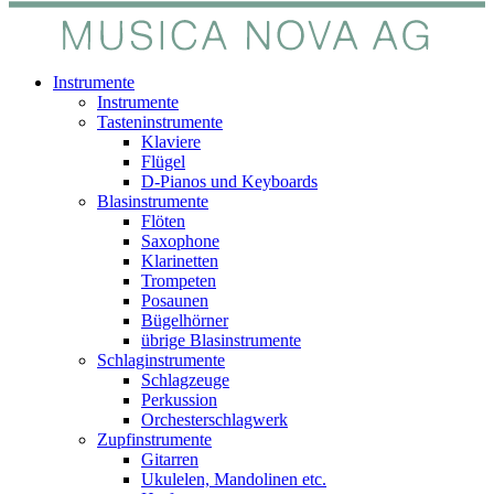
Instrumente
Instrumente
Tasteninstrumente
Klaviere
Flügel
D-Pianos und Keyboards
Blasinstrumente
Flöten
Saxophone
Klarinetten
Trompeten
Posaunen
Bügelhörner
übrige Blasinstrumente
Schlaginstrumente
Schlagzeuge
Perkussion
Orchesterschlagwerk
Zupfinstrumente
Gitarren
Ukulelen, Mandolinen etc.