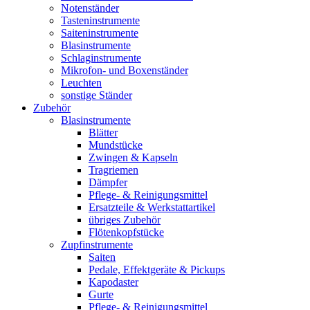
Notenständer
Tasteninstrumente
Saiteninstrumente
Blasinstrumente
Schlaginstrumente
Mikrofon- und Boxenständer
Leuchten
sonstige Ständer
Zubehör
Blasinstrumente
Blätter
Mundstücke
Zwingen & Kapseln
Tragriemen
Dämpfer
Pflege- & Reinigungsmittel
Ersatzteile & Werkstattartikel
übriges Zubehör
Flötenkopfstücke
Zupfinstrumente
Saiten
Pedale, Effektgeräte & Pickups
Kapodaster
Gurte
Pflege- & Reinigungsmittel