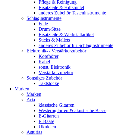
Pflege & Reinigung
Ersatzteile & Hilfsmittel
anderes Zubehör Tasteninstrumente
Schlaginstrumente
Felle
Drum-Sitze
Ersatzteile & Werkstattartikel
Sticks & Mallets
anderes Zubehör für Schlaginstrumente
Elektronik- / Verstärkerzubehör
Kopfhörer
Kabel
sonst. Elektronik
Verstärkerzubehör
Sonstiges Zubehör
Taktstöcke
Marken
Marken
Aria
klassische Gitarren
Westerngitarren & akustische Bässe
E-Gitarren
E-Bässe
Ukulelen
Asturias