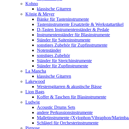
Kohno
klassische Gitarren
König & Meyer
Bänke für Tasteninstrumente
Tasteninstrumente Ersatzteile & Werkstattartikel
D-Tasten Instrumentenständer & Pedale
Instrumentenständer für Blasinstrumente
Ständer für Saiteninstrumente
sonstiges Zubehör für Zupfinstrumente
Notenständer
sonstiges Zubehör
Ständer für Streichinstrumente
Ständer für Zupfinstrumente
La Mancha
klassische Gitarren
Lakewood
Westerngitarren & akustische Bässe
Lion Bags
Koffer & Taschen für Blasinstrumente
Ludwig
Acoustic Drums Sets
andere Perkussionsinstrumente
Malletinstrumente (Xylophon/Vibraphon/Marimba
Schlägel für Orchesterinstrumente
Pignose