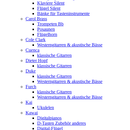
Klaviere Silent
Flügel Silent
Bänke für Tasteninstrumente
Carol Brass
Trompeten Bb
Posaunen
Flügelhorn
Cole Clark
Westerngitarren & akustische Bässe
Cuenca
klassische Gitarren
Dieter Hopf
klassische Gitarren
Duke
klassische Gitarren
Westerngitarren & akustische Bässe
Furch
klassische Gitarren
Westerngitarren & akustische Bässe
Kai
Ukulelen
Kawai
Digitalpianos
D-Tasten Zubehör anderes
Digital-Flügel