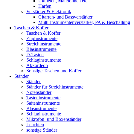
Ukulelen, Mandolinen etc.
Harfen
Verstärker & Elektronik
Gitarren- und Bassverstärker
Multi-Instrumentenverstärker, PA & Beschallung
Taschen & Koffer
Taschen & Koffer
Zupfinstrumente
Streichinstrumente
Blasinstrumente
D-Tasten
Schlaginstrumente
Akkordeon
Sonstige Taschen und Koffer
Ständer
Ständer
Ständer für Streichinstrumente
Notenständer
Tasteninstrumente
Saiteninstrumente
Blasinstrumente
Schlaginstrumente
Mikrofon- und Boxenständer
Leuchten
sonstige Ständer