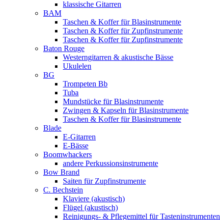
klassische Gitarren
BAM
Taschen & Koffer für Blasinstrumente
Taschen & Koffer für Zupfinstrumente
Taschen & Koffer für Zupfinstrumente
Baton Rouge
Westerngitarren & akustische Bässe
Ukulelen
BG
Trompeten Bb
Tuba
Mundstücke für Blasinstrumente
Zwingen & Kapseln für Blasinstrumente
Taschen & Koffer für Blasinstrumente
Blade
E-Gitarren
E-Bässe
Boomwhackers
andere Perkussionsinstrumente
Bow Brand
Saiten für Zupfinstrumente
C. Bechstein
Klaviere (akustisch)
Flügel (akustisch)
Reinigungs- & Pflegemittel für Tasteninstrumenten