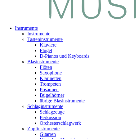
Instrumente
Instrumente
Tasteninstrumente
Klaviere
Flügel
D-Pianos und Keyboards
Blasinstrumente
Flöten
Saxophone
Klarinetten
Trompeten
Posaunen
Bügelhörner
übrige Blasinstrumente
Schlaginstrumente
Schlagzeuge
Perkussion
Orchesterschlagwerk
Zupfinstrumente
Gitarren