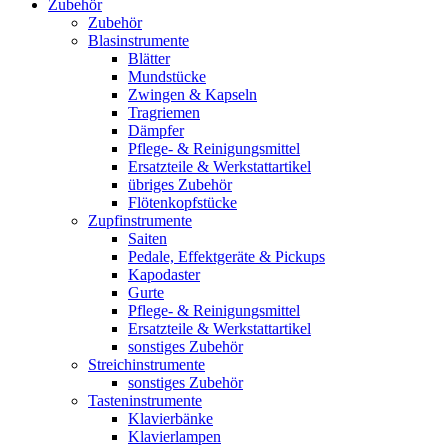
Zubehör
Zubehör
Blasinstrumente
Blätter
Mundstücke
Zwingen & Kapseln
Tragriemen
Dämpfer
Pflege- & Reinigungsmittel
Ersatzteile & Werkstattartikel
übriges Zubehör
Flötenkopfstücke
Zupfinstrumente
Saiten
Pedale, Effektgeräte & Pickups
Kapodaster
Gurte
Pflege- & Reinigungsmittel
Ersatzteile & Werkstattartikel
sonstiges Zubehör
Streichinstrumente
sonstiges Zubehör
Tasteninstrumente
Klavierbänke
Klavierlampen