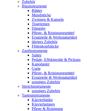
Zubehör
Blasinstrumente
Blätter
Mundstücke
Zwingen & Kapseln
Tragriemen
Dämpfer
Pflege- & Reinigungsmittel
Ersatzteile & Werkstattartikel
übriges Zubehör
Flötenkopfstücke
Zupfinstrumente
Saiten
Pedale, Effektgeräte & Pickups
Kapodaster
Gurte
Pflege- & Reinigungsmittel
Ersatzteile & Werkstattartikel
sonstiges Zubehör
Streichinstrumente
sonstiges Zubehör
Tasteninstrumente
Klavierbänke
Klavierlampen
Pflege & Reinigung