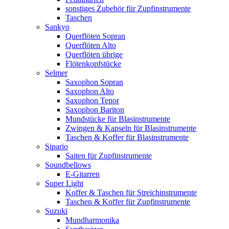
sonstiges Zubehör für Zupfinstrumente
Taschen
Sankyo
Querflöten Sopran
Querflöten Alto
Querflöten übrige
Flötenkopfstücke
Selmer
Saxophon Sopran
Saxophon Alto
Saxophon Tenor
Saxophon Bariton
Mundstücke für Blasinstrumente
Zwingen & Kapseln für Blasinstrumente
Taschen & Koffer für Blasinstrumente
Sipario
Saiten für Zupfinstrumente
Soundbellows
E-Gitarren
Super Light
Koffer & Taschen für Streichinstrumente
Taschen & Koffer für Zupfinstrumente
Suzuki
Mundharmonika