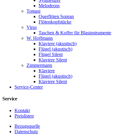
Synthesizer
Melodeons
Tomasi
Querflöten Sopran
Flötenkopfstücke
Virus
Taschen & Koffer für Blasinstrumente
W. Hoffmann
Klaviere (akustisch)
Flügel (akustisch)
Flügel Silent
Klaviere Silent
Zimmermann
Klaviere
Flügel (akustisch)
Klaviere Silent
Service-Center
Service
Kontakt
Preislisten
Bezugsquelle
Datenschutz