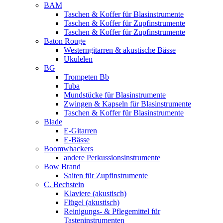
BAM
Taschen & Koffer für Blasinstrumente
Taschen & Koffer für Zupfinstrumente
Taschen & Koffer für Zupfinstrumente
Baton Rouge
Westerngitarren & akustische Bässe
Ukulelen
BG
Trompeten Bb
Tuba
Mundstücke für Blasinstrumente
Zwingen & Kapseln für Blasinstrumente
Taschen & Koffer für Blasinstrumente
Blade
E-Gitarren
E-Bässe
Boomwhackers
andere Perkussionsinstrumente
Bow Brand
Saiten für Zupfinstrumente
C. Bechstein
Klaviere (akustisch)
Flügel (akustisch)
Reinigungs- & Pflegemittel für
Tasteninstrumenten