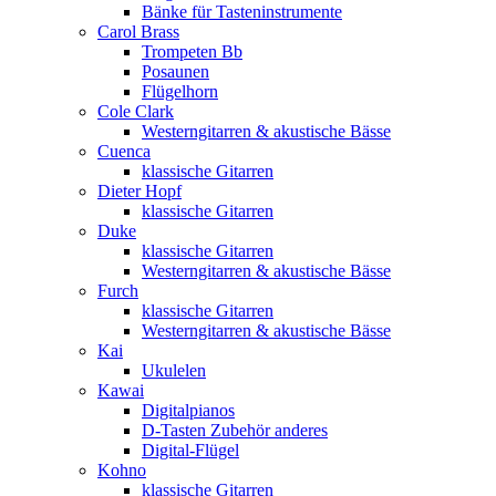
Bänke für Tasteninstrumente
Carol Brass
Trompeten Bb
Posaunen
Flügelhorn
Cole Clark
Westerngitarren & akustische Bässe
Cuenca
klassische Gitarren
Dieter Hopf
klassische Gitarren
Duke
klassische Gitarren
Westerngitarren & akustische Bässe
Furch
klassische Gitarren
Westerngitarren & akustische Bässe
Kai
Ukulelen
Kawai
Digitalpianos
D-Tasten Zubehör anderes
Digital-Flügel
Kohno
klassische Gitarren