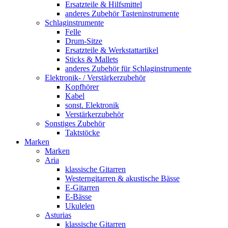
Ersatzteile & Hilfsmittel
anderes Zubehör Tasteninstrumente
Schlaginstrumente
Felle
Drum-Sitze
Ersatzteile & Werkstattartikel
Sticks & Mallets
anderes Zubehör für Schlaginstrumente
Elektronik- / Verstärkerzubehör
Kopfhörer
Kabel
sonst. Elektronik
Verstärkerzubehör
Sonstiges Zubehör
Taktstöcke
Marken
Marken
Aria
klassische Gitarren
Westerngitarren & akustische Bässe
E-Gitarren
E-Bässe
Ukulelen
Asturias
klassische Gitarren