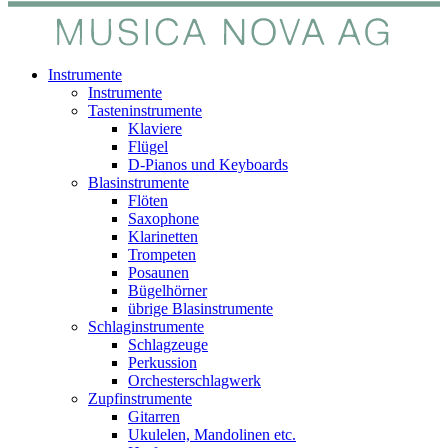
Instrumente
Instrumente
Tasteninstrumente
Klaviere
Flügel
D-Pianos und Keyboards
Blasinstrumente
Flöten
Saxophone
Klarinetten
Trompeten
Posaunen
Bügelhörner
übrige Blasinstrumente
Schlaginstrumente
Schlagzeuge
Perkussion
Orchesterschlagwerk
Zupfinstrumente
Gitarren
Ukulelen, Mandolinen etc.