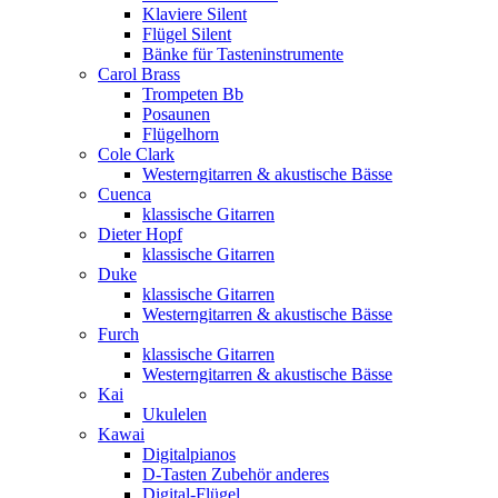
Klaviere Silent
Flügel Silent
Bänke für Tasteninstrumente
Carol Brass
Trompeten Bb
Posaunen
Flügelhorn
Cole Clark
Westerngitarren & akustische Bässe
Cuenca
klassische Gitarren
Dieter Hopf
klassische Gitarren
Duke
klassische Gitarren
Westerngitarren & akustische Bässe
Furch
klassische Gitarren
Westerngitarren & akustische Bässe
Kai
Ukulelen
Kawai
Digitalpianos
D-Tasten Zubehör anderes
Digital-Flügel