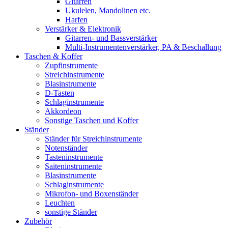
Gitarren
Ukulelen, Mandolinen etc.
Harfen
Verstärker & Elektronik
Gitarren- und Bassverstärker
Multi-Instrumentenverstärker, PA & Beschallung
Taschen & Koffer
Zupfinstrumente
Streichinstrumente
Blasinstrumente
D-Tasten
Schlaginstrumente
Akkordeon
Sonstige Taschen und Koffer
Ständer
Ständer für Streichinstrumente
Notenständer
Tasteninstrumente
Saiteninstrumente
Blasinstrumente
Schlaginstrumente
Mikrofon- und Boxenständer
Leuchten
sonstige Ständer
Zubehör