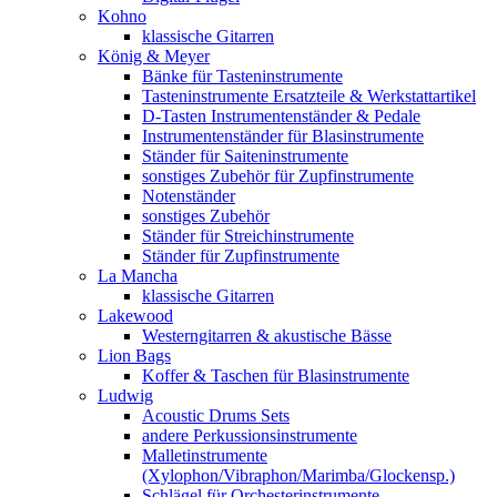
Kohno
klassische Gitarren
König & Meyer
Bänke für Tasteninstrumente
Tasteninstrumente Ersatzteile & Werkstattartikel
D-Tasten Instrumentenständer & Pedale
Instrumentenständer für Blasinstrumente
Ständer für Saiteninstrumente
sonstiges Zubehör für Zupfinstrumente
Notenständer
sonstiges Zubehör
Ständer für Streichinstrumente
Ständer für Zupfinstrumente
La Mancha
klassische Gitarren
Lakewood
Westerngitarren & akustische Bässe
Lion Bags
Koffer & Taschen für Blasinstrumente
Ludwig
Acoustic Drums Sets
andere Perkussionsinstrumente
Malletinstrumente
(Xylophon/Vibraphon/Marimba/Glockensp.)
Schlägel für Orchesterinstrumente