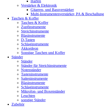
Harfen
Verstärker & Elektronik
Gitarren- und Bassverstärker
Multi-Instrumentenverstärker, PA & Beschallung
Taschen & Koffer
Taschen & Koffer
Zupfinstrumente
Streichinstrumente
Blasinstrumente
D-Tasten
Schlaginstrumente
Akkordeon
Sonstige Taschen und Koffer
Ständer
Ständer
Ständer für Streichinstrumente
Notenständer
Tasteninstrumente
Saiteninstrumente
Blasinstrumente
Schlaginstrumente
Mikrofon- und Boxenständer
Leuchten
sonstige Ständer
Zubehör