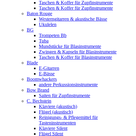
Taschen & Koffer für Zupfinstrumente
Taschen & Koffer für Zupfinstrumente
Baton Rouge
Westerngitarren & akustische Bässe
Ukulelen
BG
Trompeten Bb
Tuba
Mundstücke für Blasinstrumente
Zwingen & Kapseln für Blasinstrumente
Taschen & Koffer für Blasinstrumente
Blade
E-Gitarren
E-Bässe
Boomwhackers
andere Perkussionsinstrumente
Bow Brand
Saiten für Zupfinstrumente
C. Bechstein
Klaviere (akustisch)
Flügel (akustisch)
Reinigungs- & Pflegemittel für
Tasteninstrumenten
Klaviere Silent
Flügel Silent