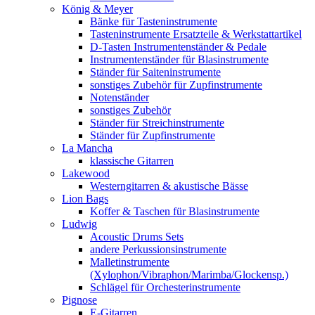
König & Meyer
Bänke für Tasteninstrumente
Tasteninstrumente Ersatzteile & Werkstattartikel
D-Tasten Instrumentenständer & Pedale
Instrumentenständer für Blasinstrumente
Ständer für Saiteninstrumente
sonstiges Zubehör für Zupfinstrumente
Notenständer
sonstiges Zubehör
Ständer für Streichinstrumente
Ständer für Zupfinstrumente
La Mancha
klassische Gitarren
Lakewood
Westerngitarren & akustische Bässe
Lion Bags
Koffer & Taschen für Blasinstrumente
Ludwig
Acoustic Drums Sets
andere Perkussionsinstrumente
Malletinstrumente
(Xylophon/Vibraphon/Marimba/Glockensp.)
Schlägel für Orchesterinstrumente
Pignose
E-Gitarren