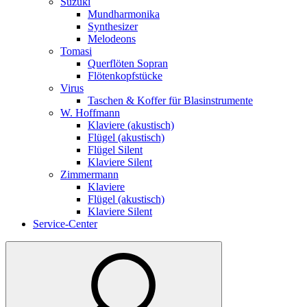
Suzuki
Mundharmonika
Synthesizer
Melodeons
Tomasi
Querflöten Sopran
Flötenkopfstücke
Virus
Taschen & Koffer für Blasinstrumente
W. Hoffmann
Klaviere (akustisch)
Flügel (akustisch)
Flügel Silent
Klaviere Silent
Zimmermann
Klaviere
Flügel (akustisch)
Klaviere Silent
Service-Center