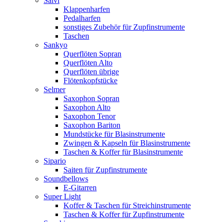
Salvi
Klappenharfen
Pedalharfen
sonstiges Zubehör für Zupfinstrumente
Taschen
Sankyo
Querflöten Sopran
Querflöten Alto
Querflöten übrige
Flötenkopfstücke
Selmer
Saxophon Sopran
Saxophon Alto
Saxophon Tenor
Saxophon Bariton
Mundstücke für Blasinstrumente
Zwingen & Kapseln für Blasinstrumente
Taschen & Koffer für Blasinstrumente
Sipario
Saiten für Zupfinstrumente
Soundbellows
E-Gitarren
Super Light
Koffer & Taschen für Streichinstrumente
Taschen & Koffer für Zupfinstrumente