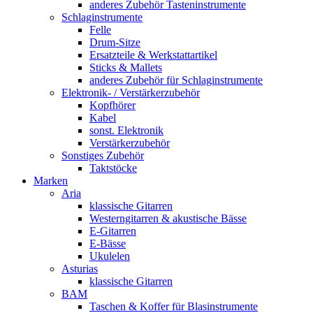
anderes Zubehör Tasteninstrumente
Schlaginstrumente
Felle
Drum-Sitze
Ersatzteile & Werkstattartikel
Sticks & Mallets
anderes Zubehör für Schlaginstrumente
Elektronik- / Verstärkerzubehör
Kopfhörer
Kabel
sonst. Elektronik
Verstärkerzubehör
Sonstiges Zubehör
Taktstöcke
Marken
Aria
klassische Gitarren
Westerngitarren & akustische Bässe
E-Gitarren
E-Bässe
Ukulelen
Asturias
klassische Gitarren
BAM
Taschen & Koffer für Blasinstrumente