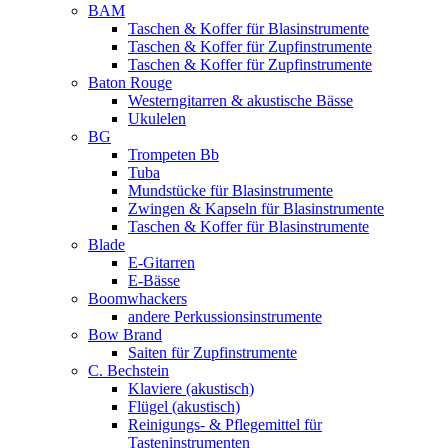
BAM
Taschen & Koffer für Blasinstrumente
Taschen & Koffer für Zupfinstrumente
Taschen & Koffer für Zupfinstrumente
Baton Rouge
Westerngitarren & akustische Bässe
Ukulelen
BG
Trompeten Bb
Tuba
Mundstücke für Blasinstrumente
Zwingen & Kapseln für Blasinstrumente
Taschen & Koffer für Blasinstrumente
Blade
E-Gitarren
E-Bässe
Boomwhackers
andere Perkussionsinstrumente
Bow Brand
Saiten für Zupfinstrumente
C. Bechstein
Klaviere (akustisch)
Flügel (akustisch)
Reinigungs- & Pflegemittel für
Tasteninstrumenten