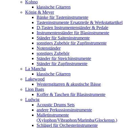
Kohno
klassische Gitarren
König & Meyer
Bänke für Tasteninstrumente
Tasteninstrumente Ersatzteile & Werkstattartikel
D-Tasten Instrumentenständer & Pedale
Instrumentenständer für Blasinstrumente
Ständer für Saiteninstrumente
sonstiges Zubehör für Zupfinstrumente
Notenständer
sonstiges Zubehör
Ständer für Streichinstrumente
Ständer für Zupfinstrumente
La Mancha
klassische Gitarren
Lakewood
Westerngitarren & akustische Bässe
Lion Bags
Koffer & Taschen für Blasinstrumente
Ludwig
Acoustic Drums Sets
andere Perkussionsinstrumente
Malletinstrumente
(Xylophon/Vibraphon/Marimba/Glockensp.)
Schlägel für Orchesterinstrumente