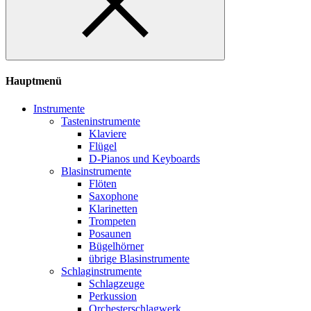
Hauptmenü
Instrumente
Tasteninstrumente
Klaviere
Flügel
D-Pianos und Keyboards
Blasinstrumente
Flöten
Saxophone
Klarinetten
Trompeten
Posaunen
Bügelhörner
übrige Blasinstrumente
Schlaginstrumente
Schlagzeuge
Perkussion
Orchesterschlagwerk