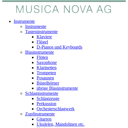
Instrumente
Instrumente
Tasteninstrumente
Klaviere
Flügel
D-Pianos und Keyboards
Blasinstrumente
Flöten
Saxophone
Klarinetten
Trompeten
Posaunen
Bügelhörner
übrige Blasinstrumente
Schlaginstrumente
Schlagzeuge
Perkussion
Orchesterschlagwerk
Zupfinstrumente
Gitarren
Ukulelen, Mandolinen etc.