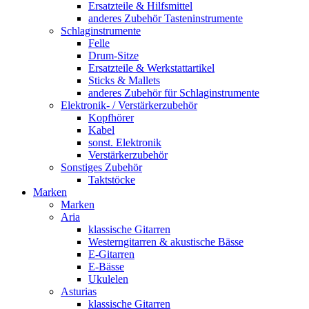
Ersatzteile & Hilfsmittel
anderes Zubehör Tasteninstrumente
Schlaginstrumente
Felle
Drum-Sitze
Ersatzteile & Werkstattartikel
Sticks & Mallets
anderes Zubehör für Schlaginstrumente
Elektronik- / Verstärkerzubehör
Kopfhörer
Kabel
sonst. Elektronik
Verstärkerzubehör
Sonstiges Zubehör
Taktstöcke
Marken
Marken
Aria
klassische Gitarren
Westerngitarren & akustische Bässe
E-Gitarren
E-Bässe
Ukulelen
Asturias
klassische Gitarren