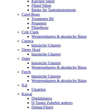
Klaviere Silent
Flügel Silent
Bänke für Tasteninstrumente
Carol Brass
Trompeten Bb
Posaunen
Flügelhorn
Cole Clark
Westerngitarren & akustische Bässe
Cuenca
klassische Gitarren
Dieter Hopf
klassische Gitarren
Duke
klassische Gitarren
Westerngitarren & akustische Bässe
Furch
klassische Gitarren
Westerngitarren & akustische Bässe
Kai
Ukulelen
Kawai
Digitalpianos
D-Tasten Zubehör anderes
Digital-Flügel