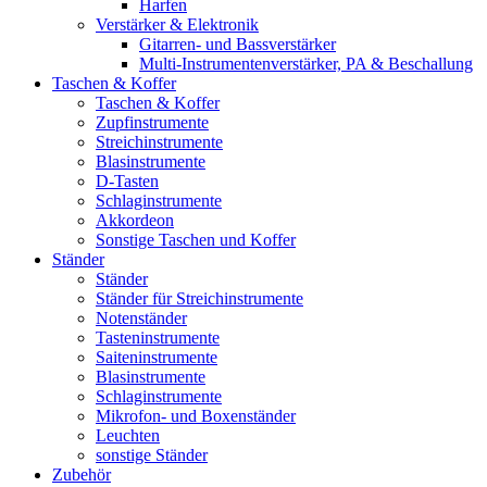
Harfen
Verstärker & Elektronik
Gitarren- und Bassverstärker
Multi-Instrumentenverstärker, PA & Beschallung
Taschen & Koffer
Taschen & Koffer
Zupfinstrumente
Streichinstrumente
Blasinstrumente
D-Tasten
Schlaginstrumente
Akkordeon
Sonstige Taschen und Koffer
Ständer
Ständer
Ständer für Streichinstrumente
Notenständer
Tasteninstrumente
Saiteninstrumente
Blasinstrumente
Schlaginstrumente
Mikrofon- und Boxenständer
Leuchten
sonstige Ständer
Zubehör