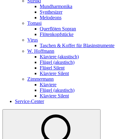
Suzuki
Mundharmonika
Synthesizer
Melodeons
Tomasi
Querflöten Sopran
Flötenkopfstücke
Virus
Taschen & Koffer für Blasinstrumente
W. Hoffmann
Klaviere (akustisch)
Flügel (akustisch)
Flügel Silent
Klaviere Silent
Zimmermann
Klaviere
Flügel (akustisch)
Klaviere Silent
Service-Center