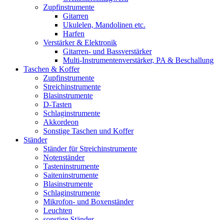
Zupfinstrumente
Gitarren
Ukulelen, Mandolinen etc.
Harfen
Verstärker & Elektronik
Gitarren- und Bassverstärker
Multi-Instrumentenverstärker, PA & Beschallung
Taschen & Koffer
Zupfinstrumente
Streichinstrumente
Blasinstrumente
D-Tasten
Schlaginstrumente
Akkordeon
Sonstige Taschen und Koffer
Ständer
Ständer für Streichinstrumente
Notenständer
Tasteninstrumente
Saiteninstrumente
Blasinstrumente
Schlaginstrumente
Mikrofon- und Boxenständer
Leuchten
sonstige Ständer