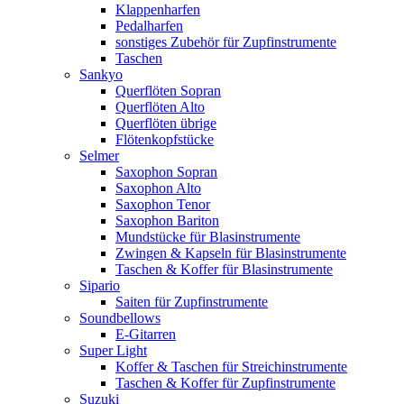
Klappenharfen
Pedalharfen
sonstiges Zubehör für Zupfinstrumente
Taschen
Sankyo
Querflöten Sopran
Querflöten Alto
Querflöten übrige
Flötenkopfstücke
Selmer
Saxophon Sopran
Saxophon Alto
Saxophon Tenor
Saxophon Bariton
Mundstücke für Blasinstrumente
Zwingen & Kapseln für Blasinstrumente
Taschen & Koffer für Blasinstrumente
Sipario
Saiten für Zupfinstrumente
Soundbellows
E-Gitarren
Super Light
Koffer & Taschen für Streichinstrumente
Taschen & Koffer für Zupfinstrumente
Suzuki