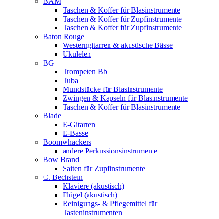
BAM
Taschen & Koffer für Blasinstrumente
Taschen & Koffer für Zupfinstrumente
Taschen & Koffer für Zupfinstrumente
Baton Rouge
Westerngitarren & akustische Bässe
Ukulelen
BG
Trompeten Bb
Tuba
Mundstücke für Blasinstrumente
Zwingen & Kapseln für Blasinstrumente
Taschen & Koffer für Blasinstrumente
Blade
E-Gitarren
E-Bässe
Boomwhackers
andere Perkussionsinstrumente
Bow Brand
Saiten für Zupfinstrumente
C. Bechstein
Klaviere (akustisch)
Flügel (akustisch)
Reinigungs- & Pflegemittel für
Tasteninstrumenten