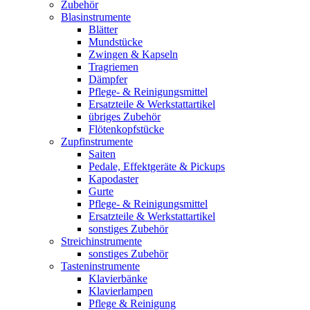
Zubehör
Blasinstrumente
Blätter
Mundstücke
Zwingen & Kapseln
Tragriemen
Dämpfer
Pflege- & Reinigungsmittel
Ersatzteile & Werkstattartikel
übriges Zubehör
Flötenkopfstücke
Zupfinstrumente
Saiten
Pedale, Effektgeräte & Pickups
Kapodaster
Gurte
Pflege- & Reinigungsmittel
Ersatzteile & Werkstattartikel
sonstiges Zubehör
Streichinstrumente
sonstiges Zubehör
Tasteninstrumente
Klavierbänke
Klavierlampen
Pflege & Reinigung