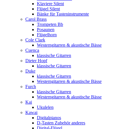
Klaviere Silent
Flügel Silent
Bänke für Tasteninstrumente
Carol Brass
Trompeten Bb
Posaunen
Flügelhorn
Cole Clark
Westerngitarren & akustische Bässe
Cuenca
klassische Gitarren
Dieter Hopf
klassische Gitarren
Duke
klassische Gitarren
Westerngitarren & akustische Bässe
Furch
klassische Gitarren
Westerngitarren & akustische Bässe
Kai
Ukulelen
Kawai
Digitalpianos
D-Tasten Zubehör anderes
Digital-Flügel