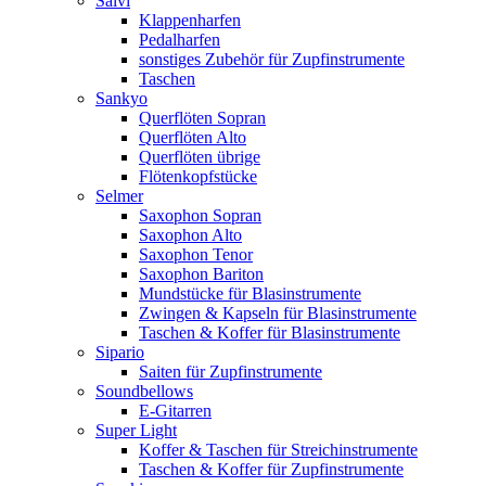
Salvi
Klappenharfen
Pedalharfen
sonstiges Zubehör für Zupfinstrumente
Taschen
Sankyo
Querflöten Sopran
Querflöten Alto
Querflöten übrige
Flötenkopfstücke
Selmer
Saxophon Sopran
Saxophon Alto
Saxophon Tenor
Saxophon Bariton
Mundstücke für Blasinstrumente
Zwingen & Kapseln für Blasinstrumente
Taschen & Koffer für Blasinstrumente
Sipario
Saiten für Zupfinstrumente
Soundbellows
E-Gitarren
Super Light
Koffer & Taschen für Streichinstrumente
Taschen & Koffer für Zupfinstrumente