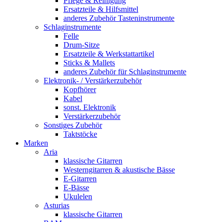
Pflege & Reinigung
Ersatzteile & Hilfsmittel
anderes Zubehör Tasteninstrumente
Schlaginstrumente
Felle
Drum-Sitze
Ersatzteile & Werkstattartikel
Sticks & Mallets
anderes Zubehör für Schlaginstrumente
Elektronik- / Verstärkerzubehör
Kopfhörer
Kabel
sonst. Elektronik
Verstärkerzubehör
Sonstiges Zubehör
Taktstöcke
Marken
Aria
klassische Gitarren
Westerngitarren & akustische Bässe
E-Gitarren
E-Bässe
Ukulelen
Asturias
klassische Gitarren