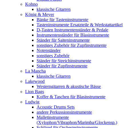
Kohno
klassische Gitarren
König & Meyer
Bänke für Tasteninstrumente
Tasteninstrumente Ersatzteile & Werkstattartikel
D-Tasten Instrumentenständer & Pedale
Instrumentenständer für Blasinstrumente
Ständer für Saiteninstrumente
sonstiges Zubehör für Zupfinstrumente
Notenständer
sonstiges Zubehör
Ständer für Streichinstrumente
Ständer für Zupfinstrumente
La Mancha
klassische Gitarren
Lakewood
Westerngitarren & akustische Bässe
Lion Bags
Koffer & Taschen für Blasinstrumente
Ludwig
Acoustic Drums Sets
andere Perkussionsinstrumente
Malletinstrumente
(Xylophon/Vibraphon/Marimba/Glockensp.)
Schlägel für Orchesterinstrumente