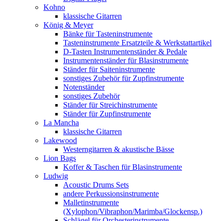
Kohno
klassische Gitarren
König & Meyer
Bänke für Tasteninstrumente
Tasteninstrumente Ersatzteile & Werkstattartikel
D-Tasten Instrumentenständer & Pedale
Instrumentenständer für Blasinstrumente
Ständer für Saiteninstrumente
sonstiges Zubehör für Zupfinstrumente
Notenständer
sonstiges Zubehör
Ständer für Streichinstrumente
Ständer für Zupfinstrumente
La Mancha
klassische Gitarren
Lakewood
Westerngitarren & akustische Bässe
Lion Bags
Koffer & Taschen für Blasinstrumente
Ludwig
Acoustic Drums Sets
andere Perkussionsinstrumente
Malletinstrumente
(Xylophon/Vibraphon/Marimba/Glockensp.)
Schlägel für Orchesterinstrumente