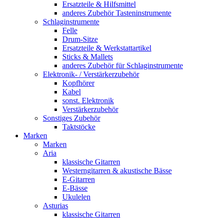
Ersatzteile & Hilfsmittel
anderes Zubehör Tasteninstrumente
Schlaginstrumente
Felle
Drum-Sitze
Ersatzteile & Werkstattartikel
Sticks & Mallets
anderes Zubehör für Schlaginstrumente
Elektronik- / Verstärkerzubehör
Kopfhörer
Kabel
sonst. Elektronik
Verstärkerzubehör
Sonstiges Zubehör
Taktstöcke
Marken
Marken
Aria
klassische Gitarren
Westerngitarren & akustische Bässe
E-Gitarren
E-Bässe
Ukulelen
Asturias
klassische Gitarren