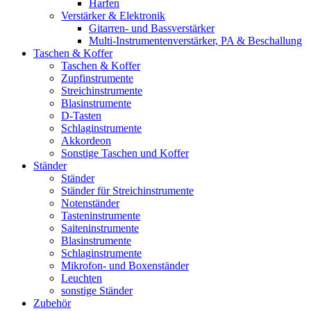
Harfen
Verstärker & Elektronik
Gitarren- und Bassverstärker
Multi-Instrumentenverstärker, PA & Beschallung
Taschen & Koffer
Taschen & Koffer
Zupfinstrumente
Streichinstrumente
Blasinstrumente
D-Tasten
Schlaginstrumente
Akkordeon
Sonstige Taschen und Koffer
Ständer
Ständer
Ständer für Streichinstrumente
Notenständer
Tasteninstrumente
Saiteninstrumente
Blasinstrumente
Schlaginstrumente
Mikrofon- und Boxenständer
Leuchten
sonstige Ständer
Zubehör