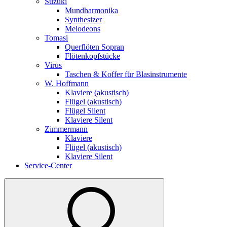
Suzuki
Mundharmonika
Synthesizer
Melodeons
Tomasi
Querflöten Sopran
Flötenkopfstücke
Virus
Taschen & Koffer für Blasinstrumente
W. Hoffmann
Klaviere (akustisch)
Flügel (akustisch)
Flügel Silent
Klaviere Silent
Zimmermann
Klaviere
Flügel (akustisch)
Klaviere Silent
Service-Center