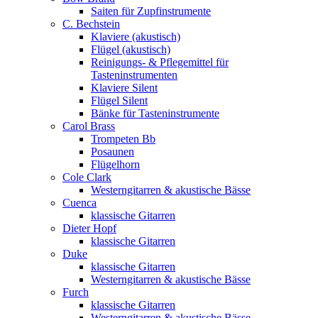
Saiten für Zupfinstrumente
C. Bechstein
Klaviere (akustisch)
Flügel (akustisch)
Reinigungs- & Pflegemittel für
Tasteninstrumenten
Klaviere Silent
Flügel Silent
Bänke für Tasteninstrumente
Carol Brass
Trompeten Bb
Posaunen
Flügelhorn
Cole Clark
Westerngitarren & akustische Bässe
Cuenca
klassische Gitarren
Dieter Hopf
klassische Gitarren
Duke
klassische Gitarren
Westerngitarren & akustische Bässe
Furch
klassische Gitarren
Westerngitarren & akustische Bässe