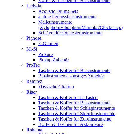
Koffer & Taschen für Blasinstrumente
Ludwig
Acoustic Drums Sets
andere Perkussionsinstrumente
Malletinstrumente
(Xylophon/Vibraphon/Marimba/Glockensp.)
Schlägel für Orchesterinstrumente
Pignose
E-Gitarren
Mi-Si
Pickups
Pickup Zubehör
ProTec
Taschen & Koffer für Blasinstrumente
Blasinstrumente sonstiges Zubehör
Ramirez
klassische Gitarren
Ritter
Taschen & Koffer für D-Tasten
Taschen & Koffer für Blasinstrumente
Taschen & Koffer für Schlaginstrumente
Taschen & Koffer für Streichinstrumente
Taschen & Koffer für Zupfinstrumente
Koffer & Taschen für Akkordeons
Rohema