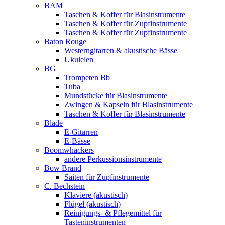
BAM
Taschen & Koffer für Blasinstrumente
Taschen & Koffer für Zupfinstrumente
Taschen & Koffer für Zupfinstrumente
Baton Rouge
Westerngitarren & akustische Bässe
Ukulelen
BG
Trompeten Bb
Tuba
Mundstücke für Blasinstrumente
Zwingen & Kapseln für Blasinstrumente
Taschen & Koffer für Blasinstrumente
Blade
E-Gitarren
E-Bässe
Boomwhackers
andere Perkussionsinstrumente
Bow Brand
Saiten für Zupfinstrumente
C. Bechstein
Klaviere (akustisch)
Flügel (akustisch)
Reinigungs- & Pflegemittel für
Tasteninstrumenten