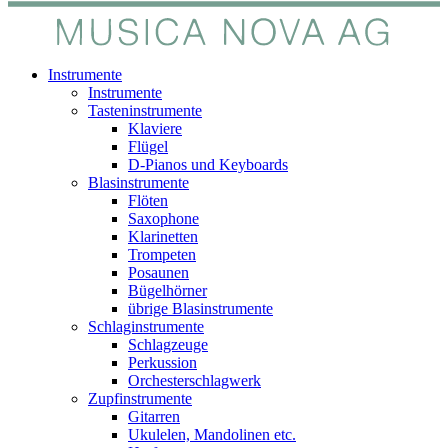
Instrumente
Instrumente
Tasteninstrumente
Klaviere
Flügel
D-Pianos und Keyboards
Blasinstrumente
Flöten
Saxophone
Klarinetten
Trompeten
Posaunen
Bügelhörner
übrige Blasinstrumente
Schlaginstrumente
Schlagzeuge
Perkussion
Orchesterschlagwerk
Zupfinstrumente
Gitarren
Ukulelen, Mandolinen etc.