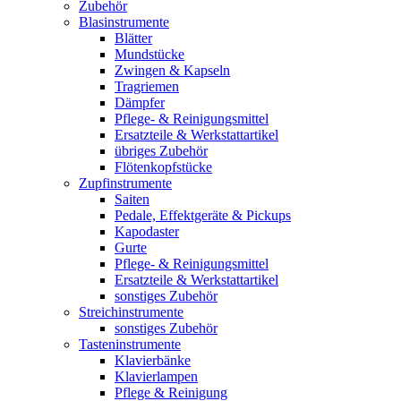
Zubehör
Blasinstrumente
Blätter
Mundstücke
Zwingen & Kapseln
Tragriemen
Dämpfer
Pflege- & Reinigungsmittel
Ersatzteile & Werkstattartikel
übriges Zubehör
Flötenkopfstücke
Zupfinstrumente
Saiten
Pedale, Effektgeräte & Pickups
Kapodaster
Gurte
Pflege- & Reinigungsmittel
Ersatzteile & Werkstattartikel
sonstiges Zubehör
Streichinstrumente
sonstiges Zubehör
Tasteninstrumente
Klavierbänke
Klavierlampen
Pflege & Reinigung