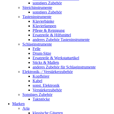
sonstiges Zubehör
Streichinstrumente
sonstiges Zubehör
Tasteninstrumente
Klavierbänke
Klavierlampen
Pflege & Reinigung
Ersatzteile & Hilfsmittel
anderes Zubehör Tasteninstrumente
Schlaginstrumente
Felle
Drum-Sitze
Ersatzteile & Werkstattartikel
Sticks & Mallets
anderes Zubehör für Schlaginstrumente
Elektronik- / Verstärkerzubehör
Kopfhörer
Kabel
sonst. Elektronik
Verstärkerzubehör
Sonstiges Zubehör
Taktstöcke
Marken
Aria
klassische Gitarren