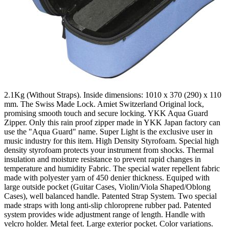
2.1Kg (Without Straps). Inside dimensions: 1010 x 370 (290) x 110
mm. The Swiss Made Lock. Amiet Switzerland Original lock,
promising smooth touch and secure locking. YKK Aqua Guard
Zipper. Only this rain proof zipper made in YKK Japan factory can
use the "Aqua Guard" name. Super Light is the exclusive user in
music industry for this item. High Density Styrofoam. Special high
density styrofoam protects your instrument from shocks. Thermal
insulation and moisture resistance to prevent rapid changes in
temperature and humidity Fabric. The special water repellent fabric
made with polyester yarn of 450 denier thickness. Equiped with
large outside pocket (Guitar Cases, Violin/Viola Shaped/Oblong
Cases), well balanced handle. Patented Strap System. Two special
made straps with long anti-slip chloroprene rubber pad. Patented
system provides wide adjustment range of length. Handle with
velcro holder. Metal feet. Large exterior pocket. Color variations.