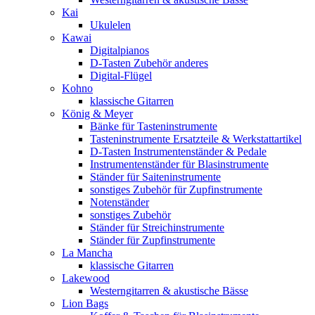
Kai
Ukulelen
Kawai
Digitalpianos
D-Tasten Zubehör anderes
Digital-Flügel
Kohno
klassische Gitarren
König & Meyer
Bänke für Tasteninstrumente
Tasteninstrumente Ersatzteile & Werkstattartikel
D-Tasten Instrumentenständer & Pedale
Instrumentenständer für Blasinstrumente
Ständer für Saiteninstrumente
sonstiges Zubehör für Zupfinstrumente
Notenständer
sonstiges Zubehör
Ständer für Streichinstrumente
Ständer für Zupfinstrumente
La Mancha
klassische Gitarren
Lakewood
Westerngitarren & akustische Bässe
Lion Bags