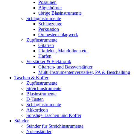
Posaunen
Bügelhörner
übrige Blasinstrumente
Schlaginstrumente
Schlagzeuge
Perkussion
Orchesterschlagwerk
Zupfinstrumente
Gitarren
Ukulelen, Mandolinen etc.
Harfen
Verstärker & Elektronik
Gitarren- und Bassverstärker
Multi-Instrumentenverstärker, PA & Beschallung
Taschen & Koffer
Zupfinstrumente
Streichinstrumente
Blasinstrumente
D-Tasten
Schlaginstrumente
Akkordeon
Sonstige Taschen und Koffer
Ständer
Ständer für Streichinstrumente
Notenständer