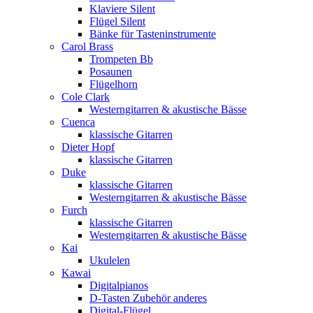
Klaviere Silent
Flügel Silent
Bänke für Tasteninstrumente
Carol Brass
Trompeten Bb
Posaunen
Flügelhorn
Cole Clark
Westerngitarren & akustische Bässe
Cuenca
klassische Gitarren
Dieter Hopf
klassische Gitarren
Duke
klassische Gitarren
Westerngitarren & akustische Bässe
Furch
klassische Gitarren
Westerngitarren & akustische Bässe
Kai
Ukulelen
Kawai
Digitalpianos
D-Tasten Zubehör anderes
Digital-Flügel