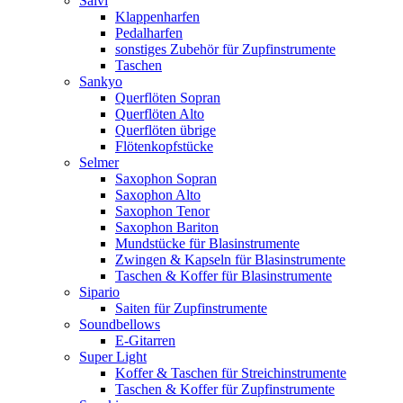
Salvi
Klappenharfen
Pedalharfen
sonstiges Zubehör für Zupfinstrumente
Taschen
Sankyo
Querflöten Sopran
Querflöten Alto
Querflöten übrige
Flötenkopfstücke
Selmer
Saxophon Sopran
Saxophon Alto
Saxophon Tenor
Saxophon Bariton
Mundstücke für Blasinstrumente
Zwingen & Kapseln für Blasinstrumente
Taschen & Koffer für Blasinstrumente
Sipario
Saiten für Zupfinstrumente
Soundbellows
E-Gitarren
Super Light
Koffer & Taschen für Streichinstrumente
Taschen & Koffer für Zupfinstrumente