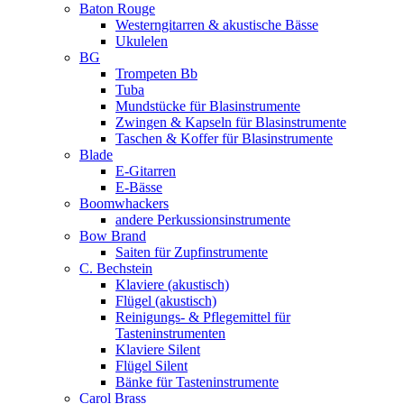
Baton Rouge
Westerngitarren & akustische Bässe
Ukulelen
BG
Trompeten Bb
Tuba
Mundstücke für Blasinstrumente
Zwingen & Kapseln für Blasinstrumente
Taschen & Koffer für Blasinstrumente
Blade
E-Gitarren
E-Bässe
Boomwhackers
andere Perkussionsinstrumente
Bow Brand
Saiten für Zupfinstrumente
C. Bechstein
Klaviere (akustisch)
Flügel (akustisch)
Reinigungs- & Pflegemittel für
Tasteninstrumenten
Klaviere Silent
Flügel Silent
Bänke für Tasteninstrumente
Carol Brass