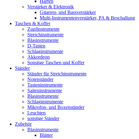
Harfen
Verstärker & Elektronik
Gitarren- und Bassverstärker
Multi-Instrumentenverstärker, PA & Beschallung
Taschen & Koffer
Zupfinstrumente
Streichinstrumente
Blasinstrumente
D-Tasten
Schlaginstrumente
Akkordeon
Sonstige Taschen und Koffer
Ständer
Ständer für Streichinstrumente
Notenständer
Tasteninstrumente
Saiteninstrumente
Blasinstrumente
Schlaginstrumente
Mikrofon- und Boxenständer
Leuchten
sonstige Ständer
Zubehör
Blasinstrumente
Blätter