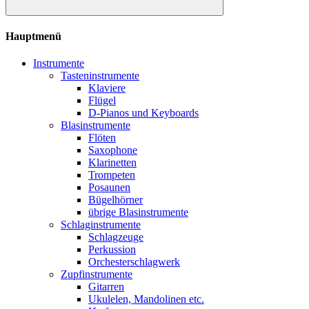
Hauptmenü
Instrumente
Tasteninstrumente
Klaviere
Flügel
D-Pianos und Keyboards
Blasinstrumente
Flöten
Saxophone
Klarinetten
Trompeten
Posaunen
Bügelhörner
übrige Blasinstrumente
Schlaginstrumente
Schlagzeuge
Perkussion
Orchesterschlagwerk
Zupfinstrumente
Gitarren
Ukulelen, Mandolinen etc.