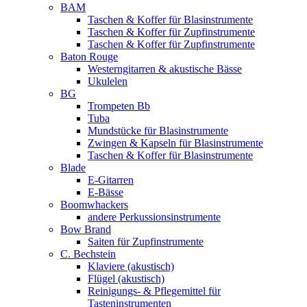
BAM
Taschen & Koffer für Blasinstrumente
Taschen & Koffer für Zupfinstrumente
Taschen & Koffer für Zupfinstrumente
Baton Rouge
Westerngitarren & akustische Bässe
Ukulelen
BG
Trompeten Bb
Tuba
Mundstücke für Blasinstrumente
Zwingen & Kapseln für Blasinstrumente
Taschen & Koffer für Blasinstrumente
Blade
E-Gitarren
E-Bässe
Boomwhackers
andere Perkussionsinstrumente
Bow Brand
Saiten für Zupfinstrumente
C. Bechstein
Klaviere (akustisch)
Flügel (akustisch)
Reinigungs- & Pflegemittel für
Tasteninstrumenten