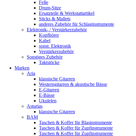
Felle
Drum-Sitze
Ersatzteile & Werkstattartikel
Sticks & Mallets
anderes Zubehör für Schlaginstrumente
Elektronik- / Verstärkerzubehör
Kopfhörer
Kabel
sonst. Elektronik
Verstärkerzubehör
Sonstiges Zubehör
Taktstöcke
Marken
Aria
klassische Gitarren
Westerngitarren & akustische Bässe
E-Gitarren
E-Bässe
Ukulelen
Asturias
klassische Gitarren
BAM
Taschen & Koffer für Blasinstrumente
Taschen & Koffer für Zupfinstrumente
Taschen & Koffer für Zupfinstrumente