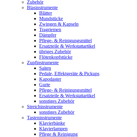
Zubehör
Blasinstrumente
Blätter
Mundstücke
Zwingen & Kapseln
Tragriemen
Dämpfer
Pflege- & Reinigungsmittel
Ersatzteile & Werkstattartikel
übriges Zubehör
Flötenkopfstücke
Zupfinstrumente
Saiten
Pedale, Effektgeräte & Pickups
Kapodaster
Gurte
Pflege- & Reinigungsmittel
Ersatzteile & Werkstattartikel
sonstiges Zubehör
Streichinstrumente
sonstiges Zubehör
Tasteninstrumente
Klavierbänke
Klavierlampen
Pflege & Reinigung