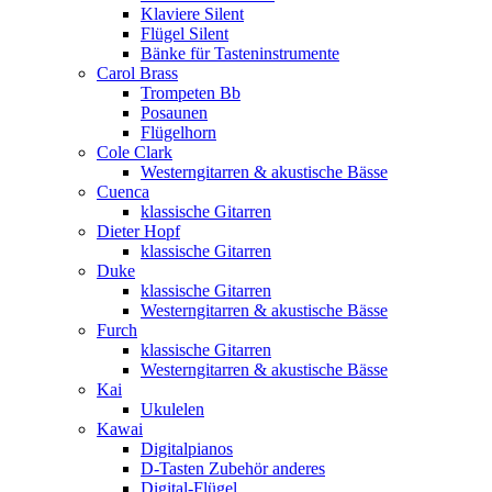
Klaviere Silent
Flügel Silent
Bänke für Tasteninstrumente
Carol Brass
Trompeten Bb
Posaunen
Flügelhorn
Cole Clark
Westerngitarren & akustische Bässe
Cuenca
klassische Gitarren
Dieter Hopf
klassische Gitarren
Duke
klassische Gitarren
Westerngitarren & akustische Bässe
Furch
klassische Gitarren
Westerngitarren & akustische Bässe
Kai
Ukulelen
Kawai
Digitalpianos
D-Tasten Zubehör anderes
Digital-Flügel