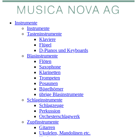
Instrumente
Instrumente
Tasteninstrumente
Klaviere
Flügel
D-Pianos und Keyboards
Blasinstrumente
Flöten
Saxophone
Klarinetten
Trompeten
Posaunen
Bügelhörner
übrige Blasinstrumente
Schlaginstrumente
Schlagzeuge
Perkussion
Orchesterschlagwerk
Zupfinstrumente
Gitarren
Ukulelen, Mandolinen etc.