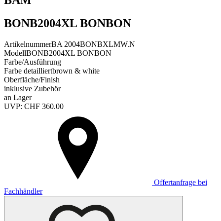
BONB2004XL BONBON
Artikelnummer
BA 2004BONBXLMW.N
Modell
BONB2004XL BONBON
Farbe/Ausführung
Farbe detailliert
brown & white
Oberfläche/Finish
inklusive Zubehör
an Lager
UVP:
CHF
360.00
Offertanfrage bei
Fachhändler