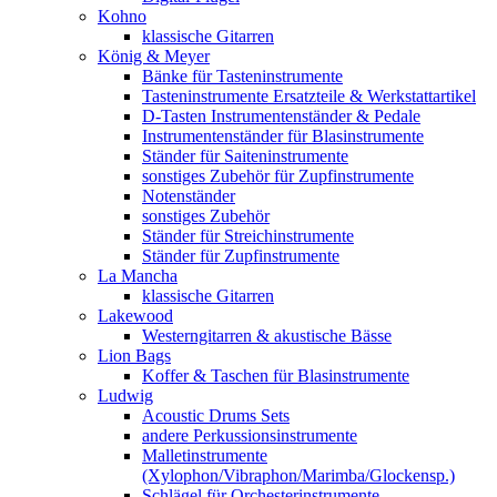
Kohno
klassische Gitarren
König & Meyer
Bänke für Tasteninstrumente
Tasteninstrumente Ersatzteile & Werkstattartikel
D-Tasten Instrumentenständer & Pedale
Instrumentenständer für Blasinstrumente
Ständer für Saiteninstrumente
sonstiges Zubehör für Zupfinstrumente
Notenständer
sonstiges Zubehör
Ständer für Streichinstrumente
Ständer für Zupfinstrumente
La Mancha
klassische Gitarren
Lakewood
Westerngitarren & akustische Bässe
Lion Bags
Koffer & Taschen für Blasinstrumente
Ludwig
Acoustic Drums Sets
andere Perkussionsinstrumente
Malletinstrumente
(Xylophon/Vibraphon/Marimba/Glockensp.)
Schlägel für Orchesterinstrumente