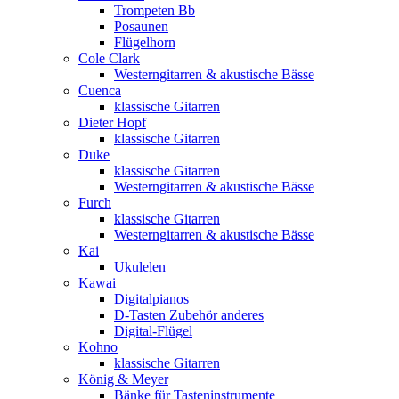
Trompeten Bb
Posaunen
Flügelhorn
Cole Clark
Westerngitarren & akustische Bässe
Cuenca
klassische Gitarren
Dieter Hopf
klassische Gitarren
Duke
klassische Gitarren
Westerngitarren & akustische Bässe
Furch
klassische Gitarren
Westerngitarren & akustische Bässe
Kai
Ukulelen
Kawai
Digitalpianos
D-Tasten Zubehör anderes
Digital-Flügel
Kohno
klassische Gitarren
König & Meyer
Bänke für Tasteninstrumente