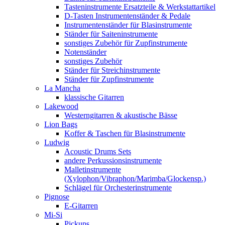
Tasteninstrumente Ersatzteile & Werkstattartikel
D-Tasten Instrumentenständer & Pedale
Instrumentenständer für Blasinstrumente
Ständer für Saiteninstrumente
sonstiges Zubehör für Zupfinstrumente
Notenständer
sonstiges Zubehör
Ständer für Streichinstrumente
Ständer für Zupfinstrumente
La Mancha
klassische Gitarren
Lakewood
Westerngitarren & akustische Bässe
Lion Bags
Koffer & Taschen für Blasinstrumente
Ludwig
Acoustic Drums Sets
andere Perkussionsinstrumente
Malletinstrumente
(Xylophon/Vibraphon/Marimba/Glockensp.)
Schlägel für Orchesterinstrumente
Pignose
E-Gitarren
Mi-Si
Pickups