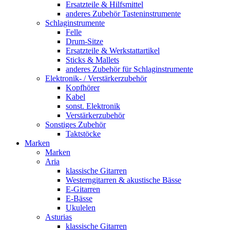
Ersatzteile & Hilfsmittel
anderes Zubehör Tasteninstrumente
Schlaginstrumente
Felle
Drum-Sitze
Ersatzteile & Werkstattartikel
Sticks & Mallets
anderes Zubehör für Schlaginstrumente
Elektronik- / Verstärkerzubehör
Kopfhörer
Kabel
sonst. Elektronik
Verstärkerzubehör
Sonstiges Zubehör
Taktstöcke
Marken
Marken
Aria
klassische Gitarren
Westerngitarren & akustische Bässe
E-Gitarren
E-Bässe
Ukulelen
Asturias
klassische Gitarren