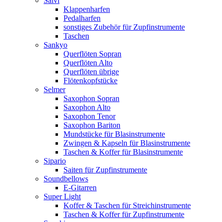
Salvi
Klappenharfen
Pedalharfen
sonstiges Zubehör für Zupfinstrumente
Taschen
Sankyo
Querflöten Sopran
Querflöten Alto
Querflöten übrige
Flötenkopfstücke
Selmer
Saxophon Sopran
Saxophon Alto
Saxophon Tenor
Saxophon Bariton
Mundstücke für Blasinstrumente
Zwingen & Kapseln für Blasinstrumente
Taschen & Koffer für Blasinstrumente
Sipario
Saiten für Zupfinstrumente
Soundbellows
E-Gitarren
Super Light
Koffer & Taschen für Streichinstrumente
Taschen & Koffer für Zupfinstrumente