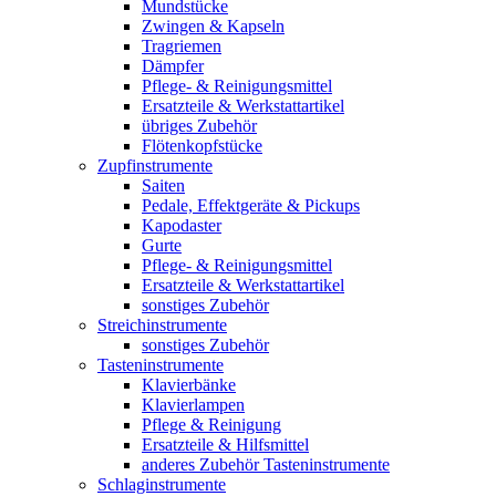
Mundstücke
Zwingen & Kapseln
Tragriemen
Dämpfer
Pflege- & Reinigungsmittel
Ersatzteile & Werkstattartikel
übriges Zubehör
Flötenkopfstücke
Zupfinstrumente
Saiten
Pedale, Effektgeräte & Pickups
Kapodaster
Gurte
Pflege- & Reinigungsmittel
Ersatzteile & Werkstattartikel
sonstiges Zubehör
Streichinstrumente
sonstiges Zubehör
Tasteninstrumente
Klavierbänke
Klavierlampen
Pflege & Reinigung
Ersatzteile & Hilfsmittel
anderes Zubehör Tasteninstrumente
Schlaginstrumente