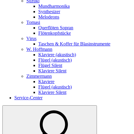
Suzuki
Mundharmonika
Synthesizer
Melodeons
Tomasi
Querflöten Sopran
Flötenkopfstücke
Virus
Taschen & Koffer für Blasinstrumente
W. Hoffmann
Klaviere (akustisch)
Flügel (akustisch)
Flügel Silent
Klaviere Silent
Zimmermann
Klaviere
Flügel (akustisch)
Klaviere Silent
Service-Center