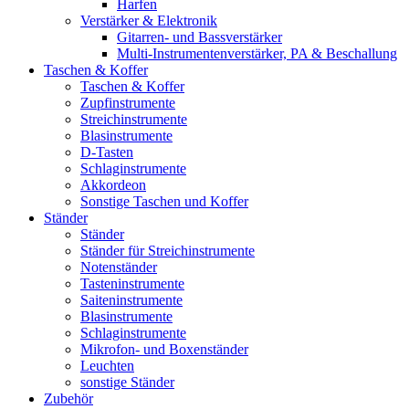
Harfen
Verstärker & Elektronik
Gitarren- und Bassverstärker
Multi-Instrumentenverstärker, PA & Beschallung
Taschen & Koffer
Taschen & Koffer
Zupfinstrumente
Streichinstrumente
Blasinstrumente
D-Tasten
Schlaginstrumente
Akkordeon
Sonstige Taschen und Koffer
Ständer
Ständer
Ständer für Streichinstrumente
Notenständer
Tasteninstrumente
Saiteninstrumente
Blasinstrumente
Schlaginstrumente
Mikrofon- und Boxenständer
Leuchten
sonstige Ständer
Zubehör