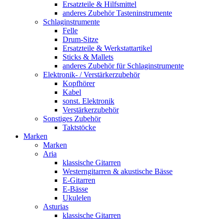
Ersatzteile & Hilfsmittel
anderes Zubehör Tasteninstrumente
Schlaginstrumente
Felle
Drum-Sitze
Ersatzteile & Werkstattartikel
Sticks & Mallets
anderes Zubehör für Schlaginstrumente
Elektronik- / Verstärkerzubehör
Kopfhörer
Kabel
sonst. Elektronik
Verstärkerzubehör
Sonstiges Zubehör
Taktstöcke
Marken
Marken
Aria
klassische Gitarren
Westerngitarren & akustische Bässe
E-Gitarren
E-Bässe
Ukulelen
Asturias
klassische Gitarren