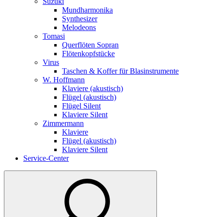
Suzuki
Mundharmonika
Synthesizer
Melodeons
Tomasi
Querflöten Sopran
Flötenkopfstücke
Virus
Taschen & Koffer für Blasinstrumente
W. Hoffmann
Klaviere (akustisch)
Flügel (akustisch)
Flügel Silent
Klaviere Silent
Zimmermann
Klaviere
Flügel (akustisch)
Klaviere Silent
Service-Center