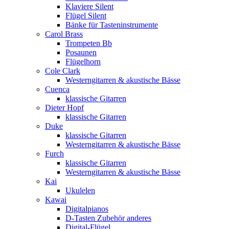
Klaviere Silent
Flügel Silent
Bänke für Tasteninstrumente
Carol Brass
Trompeten Bb
Posaunen
Flügelhorn
Cole Clark
Westerngitarren & akustische Bässe
Cuenca
klassische Gitarren
Dieter Hopf
klassische Gitarren
Duke
klassische Gitarren
Westerngitarren & akustische Bässe
Furch
klassische Gitarren
Westerngitarren & akustische Bässe
Kai
Ukulelen
Kawai
Digitalpianos
D-Tasten Zubehör anderes
Digital-Flügel