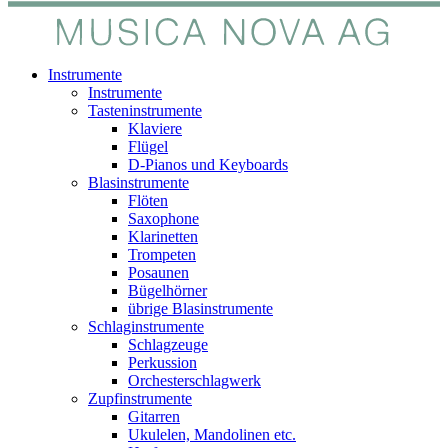
Instrumente
Instrumente
Tasteninstrumente
Klaviere
Flügel
D-Pianos und Keyboards
Blasinstrumente
Flöten
Saxophone
Klarinetten
Trompeten
Posaunen
Bügelhörner
übrige Blasinstrumente
Schlaginstrumente
Schlagzeuge
Perkussion
Orchesterschlagwerk
Zupfinstrumente
Gitarren
Ukulelen, Mandolinen etc.