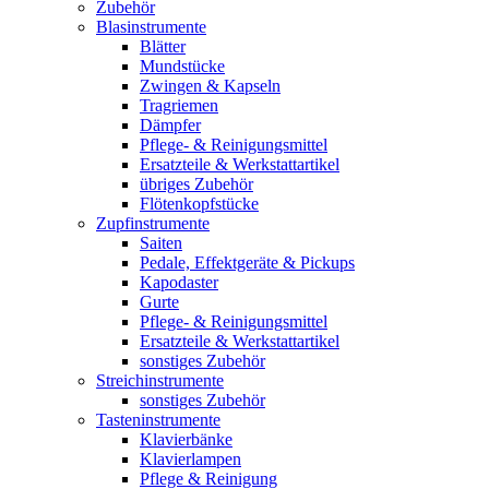
Zubehör
Blasinstrumente
Blätter
Mundstücke
Zwingen & Kapseln
Tragriemen
Dämpfer
Pflege- & Reinigungsmittel
Ersatzteile & Werkstattartikel
übriges Zubehör
Flötenkopfstücke
Zupfinstrumente
Saiten
Pedale, Effektgeräte & Pickups
Kapodaster
Gurte
Pflege- & Reinigungsmittel
Ersatzteile & Werkstattartikel
sonstiges Zubehör
Streichinstrumente
sonstiges Zubehör
Tasteninstrumente
Klavierbänke
Klavierlampen
Pflege & Reinigung