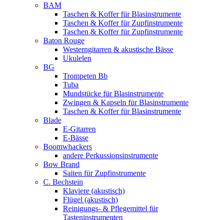
BAM
Taschen & Koffer für Blasinstrumente
Taschen & Koffer für Zupfinstrumente
Taschen & Koffer für Zupfinstrumente
Baton Rouge
Westerngitarren & akustische Bässe
Ukulelen
BG
Trompeten Bb
Tuba
Mundstücke für Blasinstrumente
Zwingen & Kapseln für Blasinstrumente
Taschen & Koffer für Blasinstrumente
Blade
E-Gitarren
E-Bässe
Boomwhackers
andere Perkussionsinstrumente
Bow Brand
Saiten für Zupfinstrumente
C. Bechstein
Klaviere (akustisch)
Flügel (akustisch)
Reinigungs- & Pflegemittel für
Tasteninstrumenten