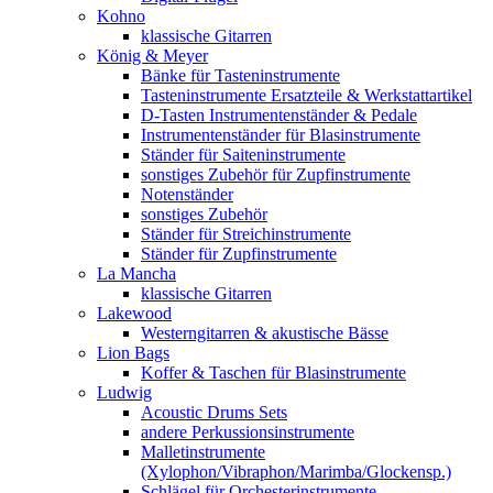
Kohno
klassische Gitarren
König & Meyer
Bänke für Tasteninstrumente
Tasteninstrumente Ersatzteile & Werkstattartikel
D-Tasten Instrumentenständer & Pedale
Instrumentenständer für Blasinstrumente
Ständer für Saiteninstrumente
sonstiges Zubehör für Zupfinstrumente
Notenständer
sonstiges Zubehör
Ständer für Streichinstrumente
Ständer für Zupfinstrumente
La Mancha
klassische Gitarren
Lakewood
Westerngitarren & akustische Bässe
Lion Bags
Koffer & Taschen für Blasinstrumente
Ludwig
Acoustic Drums Sets
andere Perkussionsinstrumente
Malletinstrumente
(Xylophon/Vibraphon/Marimba/Glockensp.)
Schlägel für Orchesterinstrumente