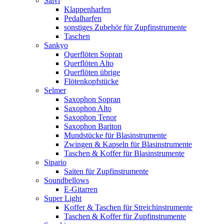
Salvi
Klappenharfen
Pedalharfen
sonstiges Zubehör für Zupfinstrumente
Taschen
Sankyo
Querflöten Sopran
Querflöten Alto
Querflöten übrige
Flötenkopfstücke
Selmer
Saxophon Sopran
Saxophon Alto
Saxophon Tenor
Saxophon Bariton
Mundstücke für Blasinstrumente
Zwingen & Kapseln für Blasinstrumente
Taschen & Koffer für Blasinstrumente
Sipario
Saiten für Zupfinstrumente
Soundbellows
E-Gitarren
Super Light
Koffer & Taschen für Streichinstrumente
Taschen & Koffer für Zupfinstrumente