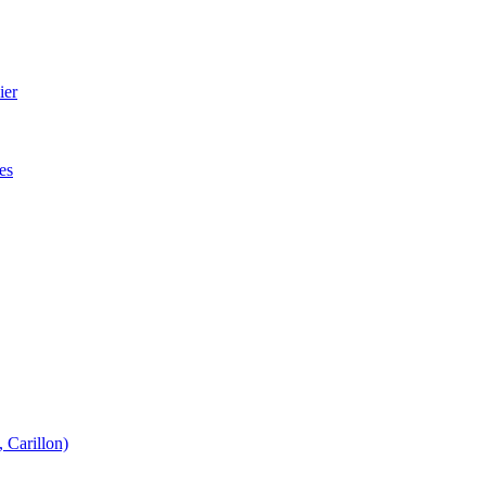
ier
es
 Carillon)