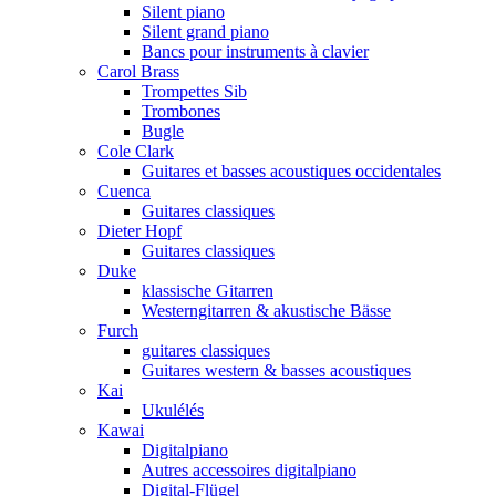
Silent piano
Silent grand piano
Bancs pour instruments à clavier
Carol Brass
Trompettes Sib
Trombones
Bugle
Cole Clark
Guitares et basses acoustiques occidentales
Cuenca
Guitares classiques
Dieter Hopf
Guitares classiques
Duke
klassische Gitarren
Westerngitarren & akustische Bässe
Furch
guitares classiques
Guitares western & basses acoustiques
Kai
Ukulélés
Kawai
Digitalpiano
Autres accessoires digitalpiano
Digital-Flügel