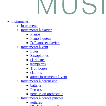
Instruments
Instruments
Instruments à clavier
Pianos
Piano à queue
D-Pianos et claviers
Instruments à vent
flûtes
Saxophones
clarinettes
trompettes
Trombones
clairons
autres instruments à vent
Instruments à percussion
batterie
Percussion
percussion orchestrale
Instruments à cordes pincées
guitares