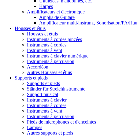
Ukuléléas, mandolines, etc.
Harpes
Amplificateurs et électronique
Amplis de Guitare
Amplificateur multi-instrum., Sonorisation/PA/Hau
Housses et étuis
Housses et étuis
Instruments à cordes pincées
Instruments à cordes
Instruments à vent
Instruments à clavier numérique
Instruments à percussion
Accordéon
Autres Housses et étuis
Supports et pieds
Supports et pieds
Ständer für Streichinstrumente
Support musical
Instruments à clavier
Instruments à cordes
Instruments à vent
Instruments à percussion
Pieds de microphones et d'enceintes
Lampes
Autres supports et pieds