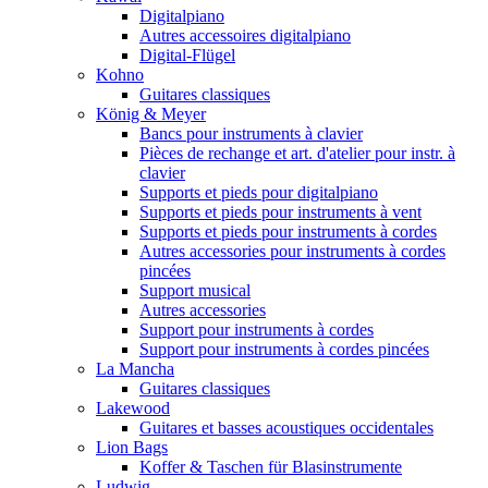
Digitalpiano
Autres accessoires digitalpiano
Digital-Flügel
Kohno
Guitares classiques
König & Meyer
Bancs pour instruments à clavier
Pièces de rechange et art. d'atelier pour instr. à
clavier
Supports et pieds pour digitalpiano
Supports et pieds pour instruments à vent
Supports et pieds pour instruments à cordes
Autres accessories pour instruments à cordes
pincées
Support musical
Autres accessories
Support pour instruments à cordes
Support pour instruments à cordes pincées
La Mancha
Guitares classiques
Lakewood
Guitares et basses acoustiques occidentales
Lion Bags
Koffer & Taschen für Blasinstrumente
Ludwig