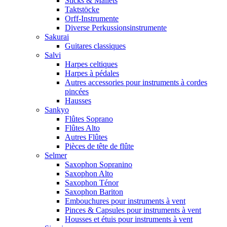
Sticks & Mallets
Taktstöcke
Orff-Instrumente
Diverse Perkussionsinstrumente
Sakurai
Guitares classiques
Salvi
Harpes celtiques
Harpes à pédales
Autres accessories pour instruments à cordes
pincées
Hausses
Sankyo
Flûtes Soprano
Flûtes Alto
Autres Flûtes
Pièces de tête de flûte
Selmer
Saxophon Sopranino
Saxophon Alto
Saxophon Ténor
Saxophon Bariton
Embouchures pour instruments à vent
Pinces & Capsules pour instruments à vent
Housses et étuis pour instruments à vent