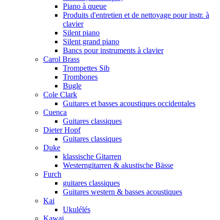
Piano à queue
Produits d'entretien et de nettoyage pour instr. à
clavier
Silent piano
Silent grand piano
Bancs pour instruments à clavier
Carol Brass
Trompettes Sib
Trombones
Bugle
Cole Clark
Guitares et basses acoustiques occidentales
Cuenca
Guitares classiques
Dieter Hopf
Guitares classiques
Duke
klassische Gitarren
Westerngitarren & akustische Bässe
Furch
guitares classiques
Guitares western & basses acoustiques
Kai
Ukulélés
Kawai