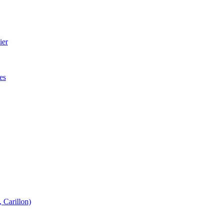
ier
es
 Carillon)