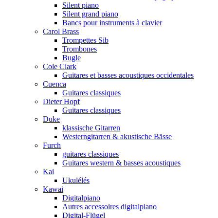
Silent piano
Silent grand piano
Bancs pour instruments à clavier
Carol Brass
Trompettes Sib
Trombones
Bugle
Cole Clark
Guitares et basses acoustiques occidentales
Cuenca
Guitares classiques
Dieter Hopf
Guitares classiques
Duke
klassische Gitarren
Westerngitarren & akustische Bässe
Furch
guitares classiques
Guitares western & basses acoustiques
Kai
Ukulélés
Kawai
Digitalpiano
Autres accessoires digitalpiano
Digital-Flügel