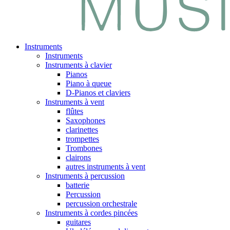
Instruments
Instruments
Instruments à clavier
Pianos
Piano à queue
D-Pianos et claviers
Instruments à vent
flûtes
Saxophones
clarinettes
trompettes
Trombones
clairons
autres instruments à vent
Instruments à percussion
batterie
Percussion
percussion orchestrale
Instruments à cordes pincées
guitares