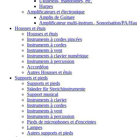
Ukuléléas, mandolines, etc.
Harpes
Amplificateurs et électronique
Amplis de Guitare
Amplificateur multi-instrum., Sonorisation/PA/Hau
Housses et étuis
Housses et étuis
Instruments à cordes pincées
Instruments à cordes
Instruments à vent
Instruments à clavier numérique
Instruments à percussion
Accordéon
Autres Housses et étuis
Supports et pieds
Supports et pieds
Ständer für Streichinstrumente
Support musical
Instruments à clavier
Instruments à cordes
Instruments à vent
Instruments à percussion
Pieds de microphones et d'enceintes
Lampes
Autres supports et pieds