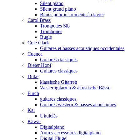
Silent piano
Silent grand piano
Bancs pour instruments à clavier
Carol Brass
Trompettes Sib
Trombones
Bugle
Cole Clark
Guitares et basses acoustiques occidentales
Cuenca
Guitares classiques
Dieter Hopf
Guitares classiques
Duke
klassische Gitarren
Westerngitarren & akustische Bässe
Furch
guitares classiques
Guitares western & basses acoustiques
Kai
Ukulélés
Kawai
Digitalpiano
Autres accessoires digitalpiano
Digital-Flügel