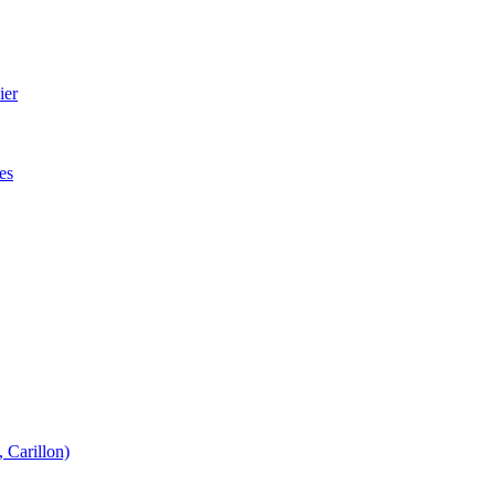
ier
es
 Carillon)