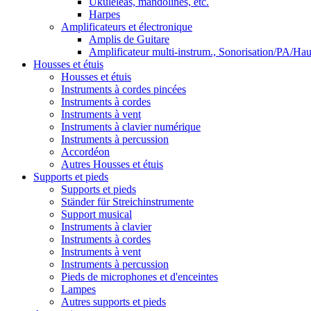
Ukuléléas, mandolines, etc.
Harpes
Amplificateurs et électronique
Amplis de Guitare
Amplificateur multi-instrum., Sonorisation/PA/Hau
Housses et étuis
Housses et étuis
Instruments à cordes pincées
Instruments à cordes
Instruments à vent
Instruments à clavier numérique
Instruments à percussion
Accordéon
Autres Housses et étuis
Supports et pieds
Supports et pieds
Ständer für Streichinstrumente
Support musical
Instruments à clavier
Instruments à cordes
Instruments à vent
Instruments à percussion
Pieds de microphones et d'enceintes
Lampes
Autres supports et pieds