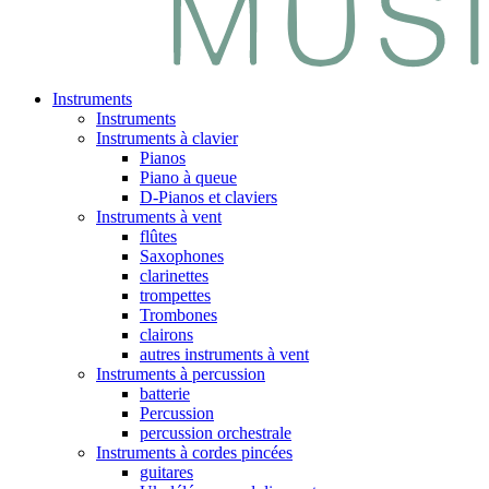
Instruments
Instruments
Instruments à clavier
Pianos
Piano à queue
D-Pianos et claviers
Instruments à vent
flûtes
Saxophones
clarinettes
trompettes
Trombones
clairons
autres instruments à vent
Instruments à percussion
batterie
Percussion
percussion orchestrale
Instruments à cordes pincées
guitares