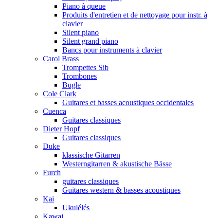
Piano à queue
Produits d'entretien et de nettoyage pour instr. à
clavier
Silent piano
Silent grand piano
Bancs pour instruments à clavier
Carol Brass
Trompettes Sib
Trombones
Bugle
Cole Clark
Guitares et basses acoustiques occidentales
Cuenca
Guitares classiques
Dieter Hopf
Guitares classiques
Duke
klassische Gitarren
Westerngitarren & akustische Bässe
Furch
guitares classiques
Guitares western & basses acoustiques
Kai
Ukulélés
Kawai