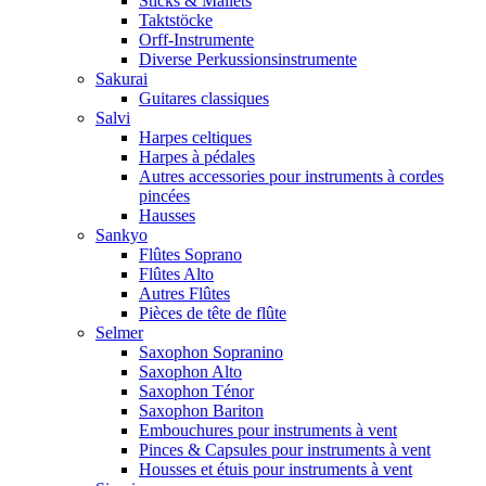
Sticks & Mallets
Taktstöcke
Orff-Instrumente
Diverse Perkussionsinstrumente
Sakurai
Guitares classiques
Salvi
Harpes celtiques
Harpes à pédales
Autres accessories pour instruments à cordes
pincées
Hausses
Sankyo
Flûtes Soprano
Flûtes Alto
Autres Flûtes
Pièces de tête de flûte
Selmer
Saxophon Sopranino
Saxophon Alto
Saxophon Ténor
Saxophon Bariton
Embouchures pour instruments à vent
Pinces & Capsules pour instruments à vent
Housses et étuis pour instruments à vent