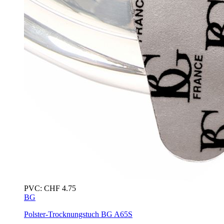
PVC:
CHF
4.75
BG
Polster-Trocknungstuch
BG A65S