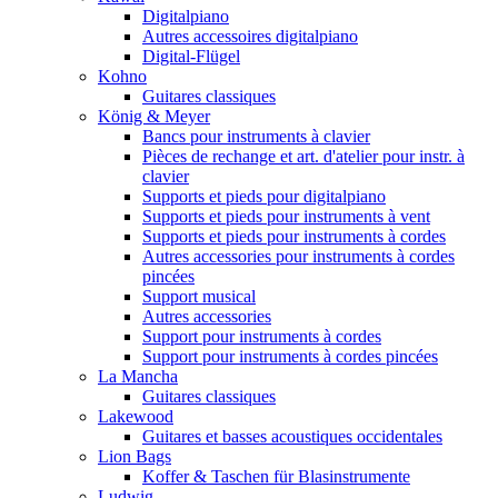
Digitalpiano
Autres accessoires digitalpiano
Digital-Flügel
Kohno
Guitares classiques
König & Meyer
Bancs pour instruments à clavier
Pièces de rechange et art. d'atelier pour instr. à
clavier
Supports et pieds pour digitalpiano
Supports et pieds pour instruments à vent
Supports et pieds pour instruments à cordes
Autres accessories pour instruments à cordes
pincées
Support musical
Autres accessories
Support pour instruments à cordes
Support pour instruments à cordes pincées
La Mancha
Guitares classiques
Lakewood
Guitares et basses acoustiques occidentales
Lion Bags
Koffer & Taschen für Blasinstrumente
Ludwig