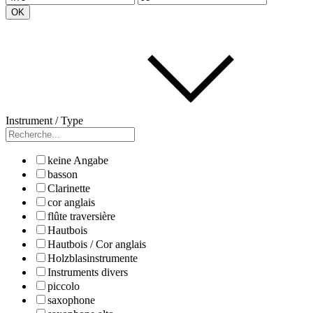
OK
Instrument / Type
keine Angabe
basson
Clarinette
cor anglais
flûte traversière
Hautbois
Hautbois / Cor anglais
Holzblasinstrumente
Instruments divers
piccolo
saxophone