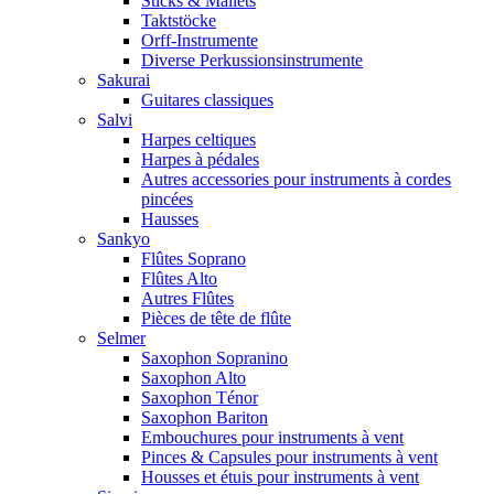
Sticks & Mallets
Taktstöcke
Orff-Instrumente
Diverse Perkussionsinstrumente
Sakurai
Guitares classiques
Salvi
Harpes celtiques
Harpes à pédales
Autres accessories pour instruments à cordes
pincées
Hausses
Sankyo
Flûtes Soprano
Flûtes Alto
Autres Flûtes
Pièces de tête de flûte
Selmer
Saxophon Sopranino
Saxophon Alto
Saxophon Ténor
Saxophon Bariton
Embouchures pour instruments à vent
Pinces & Capsules pour instruments à vent
Housses et étuis pour instruments à vent