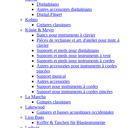
Digitalpiano
Autres accessoires digitalpiano
Digital-Flügel
Kohno
Guitares classiques
König & Meyer
Bancs pour instruments à clavier
Pièces de rechange et art. d'atelier pour instr. à
clavier
Supports et pieds pour digitalpiano
Supports et pieds pour instruments à vent
Supports et pieds pour instruments à cordes
Autres accessories pour instruments à cordes
pincées
Support musical
Autres accessories
Support pour instruments à cordes
Support pour instruments à cordes pincées
La Mancha
Guitares classiques
Lakewood
Guitares et basses acoustiques occidentales
Lion Bags
Koffer & Taschen für Blasinstrumente
Ludwig