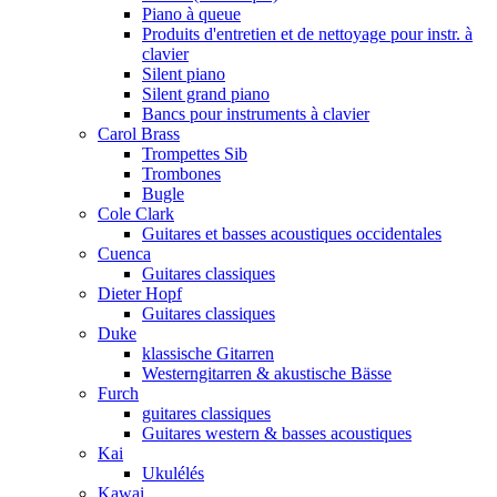
Piano à queue
Produits d'entretien et de nettoyage pour instr. à
clavier
Silent piano
Silent grand piano
Bancs pour instruments à clavier
Carol Brass
Trompettes Sib
Trombones
Bugle
Cole Clark
Guitares et basses acoustiques occidentales
Cuenca
Guitares classiques
Dieter Hopf
Guitares classiques
Duke
klassische Gitarren
Westerngitarren & akustische Bässe
Furch
guitares classiques
Guitares western & basses acoustiques
Kai
Ukulélés
Kawai