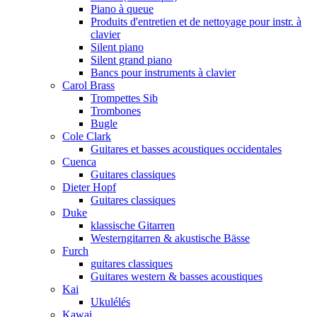
Piano à queue
Produits d'entretien et de nettoyage pour instr. à
clavier
Silent piano
Silent grand piano
Bancs pour instruments à clavier
Carol Brass
Trompettes Sib
Trombones
Bugle
Cole Clark
Guitares et basses acoustiques occidentales
Cuenca
Guitares classiques
Dieter Hopf
Guitares classiques
Duke
klassische Gitarren
Westerngitarren & akustische Bässe
Furch
guitares classiques
Guitares western & basses acoustiques
Kai
Ukulélés
Kawai