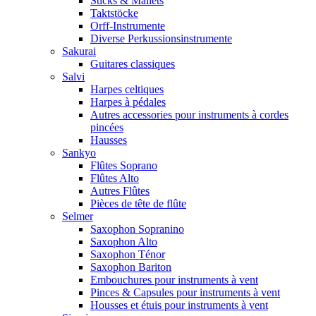
Sticks & Mallets
Taktstöcke
Orff-Instrumente
Diverse Perkussionsinstrumente
Sakurai
Guitares classiques
Salvi
Harpes celtiques
Harpes à pédales
Autres accessories pour instruments à cordes
pincées
Hausses
Sankyo
Flûtes Soprano
Flûtes Alto
Autres Flûtes
Pièces de tête de flûte
Selmer
Saxophon Sopranino
Saxophon Alto
Saxophon Ténor
Saxophon Bariton
Embouchures pour instruments à vent
Pinces & Capsules pour instruments à vent
Housses et étuis pour instruments à vent