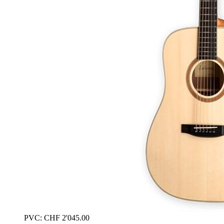
PVC:
CHF
2'045.00