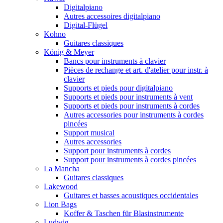
Digitalpiano
Autres accessoires digitalpiano
Digital-Flügel
Kohno
Guitares classiques
König & Meyer
Bancs pour instruments à clavier
Pièces de rechange et art. d'atelier pour instr. à
clavier
Supports et pieds pour digitalpiano
Supports et pieds pour instruments à vent
Supports et pieds pour instruments à cordes
Autres accessories pour instruments à cordes
pincées
Support musical
Autres accessories
Support pour instruments à cordes
Support pour instruments à cordes pincées
La Mancha
Guitares classiques
Lakewood
Guitares et basses acoustiques occidentales
Lion Bags
Koffer & Taschen für Blasinstrumente
Ludwig