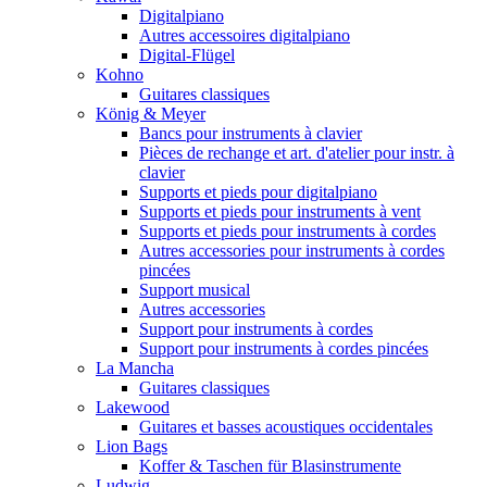
Digitalpiano
Autres accessoires digitalpiano
Digital-Flügel
Kohno
Guitares classiques
König & Meyer
Bancs pour instruments à clavier
Pièces de rechange et art. d'atelier pour instr. à
clavier
Supports et pieds pour digitalpiano
Supports et pieds pour instruments à vent
Supports et pieds pour instruments à cordes
Autres accessories pour instruments à cordes
pincées
Support musical
Autres accessories
Support pour instruments à cordes
Support pour instruments à cordes pincées
La Mancha
Guitares classiques
Lakewood
Guitares et basses acoustiques occidentales
Lion Bags
Koffer & Taschen für Blasinstrumente
Ludwig