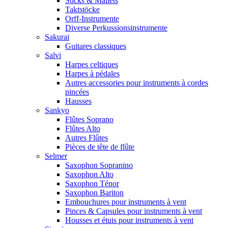
Sticks & Mallets
Taktstöcke
Orff-Instrumente
Diverse Perkussionsinstrumente
Sakurai
Guitares classiques
Salvi
Harpes celtiques
Harpes à pédales
Autres accessories pour instruments à cordes
pincées
Hausses
Sankyo
Flûtes Soprano
Flûtes Alto
Autres Flûtes
Pièces de tête de flûte
Selmer
Saxophon Sopranino
Saxophon Alto
Saxophon Ténor
Saxophon Bariton
Embouchures pour instruments à vent
Pinces & Capsules pour instruments à vent
Housses et étuis pour instruments à vent