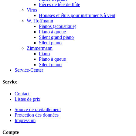
Pièces de tête de flûte
Virus
Housses et étuis pour instruments à vent
W. Hoffmann
Pianos (acoustique)
Piano à queue
Silent grand piano
Silent piano
Zimmermann
Piano
Piano à queue
Silent piano
Service-Center
Service
Contact
Listes de prix
Source de ravitaillement
Protection des données
Impressum
Compte