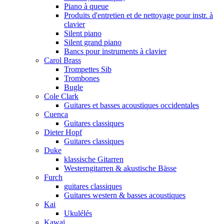
Piano à queue
Produits d'entretien et de nettoyage pour instr. à
clavier
Silent piano
Silent grand piano
Bancs pour instruments à clavier
Carol Brass
Trompettes Sib
Trombones
Bugle
Cole Clark
Guitares et basses acoustiques occidentales
Cuenca
Guitares classiques
Dieter Hopf
Guitares classiques
Duke
klassische Gitarren
Westerngitarren & akustische Bässe
Furch
guitares classiques
Guitares western & basses acoustiques
Kai
Ukulélés
Kawai