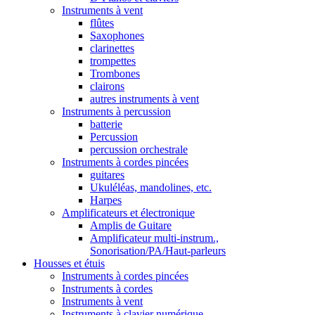
Instruments à vent
flûtes
Saxophones
clarinettes
trompettes
Trombones
clairons
autres instruments à vent
Instruments à percussion
batterie
Percussion
percussion orchestrale
Instruments à cordes pincées
guitares
Ukuléléas, mandolines, etc.
Harpes
Amplificateurs et électronique
Amplis de Guitare
Amplificateur multi-instrum.,
Sonorisation/PA/Haut-parleurs
Housses et étuis
Instruments à cordes pincées
Instruments à cordes
Instruments à vent
Instruments à clavier numérique