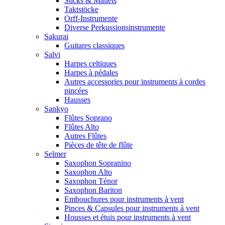
Sticks & Mallets
Taktstöcke
Orff-Instrumente
Diverse Perkussionsinstrumente
Sakurai
Guitares classiques
Salvi
Harpes celtiques
Harpes à pédales
Autres accessories pour instruments à cordes
pincées
Hausses
Sankyo
Flûtes Soprano
Flûtes Alto
Autres Flûtes
Pièces de tête de flûte
Selmer
Saxophon Sopranino
Saxophon Alto
Saxophon Ténor
Saxophon Bariton
Embouchures pour instruments à vent
Pinces & Capsules pour instruments à vent
Housses et étuis pour instruments à vent