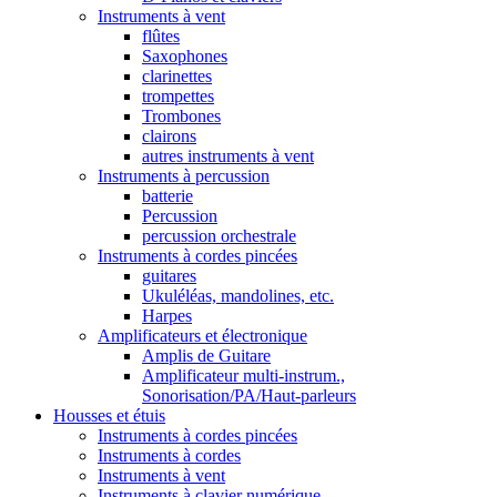
Instruments à vent
flûtes
Saxophones
clarinettes
trompettes
Trombones
clairons
autres instruments à vent
Instruments à percussion
batterie
Percussion
percussion orchestrale
Instruments à cordes pincées
guitares
Ukuléléas, mandolines, etc.
Harpes
Amplificateurs et électronique
Amplis de Guitare
Amplificateur multi-instrum.,
Sonorisation/PA/Haut-parleurs
Housses et étuis
Instruments à cordes pincées
Instruments à cordes
Instruments à vent
Instruments à clavier numérique