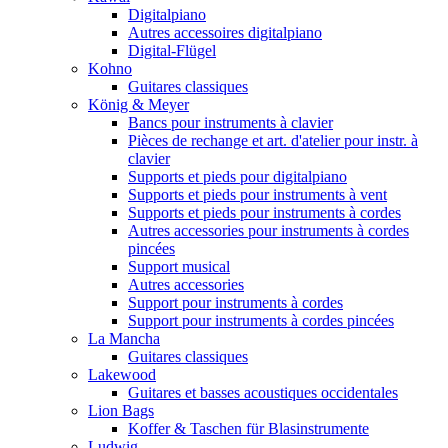
Digitalpiano
Autres accessoires digitalpiano
Digital-Flügel
Kohno
Guitares classiques
König & Meyer
Bancs pour instruments à clavier
Pièces de rechange et art. d'atelier pour instr. à
clavier
Supports et pieds pour digitalpiano
Supports et pieds pour instruments à vent
Supports et pieds pour instruments à cordes
Autres accessories pour instruments à cordes
pincées
Support musical
Autres accessories
Support pour instruments à cordes
Support pour instruments à cordes pincées
La Mancha
Guitares classiques
Lakewood
Guitares et basses acoustiques occidentales
Lion Bags
Koffer & Taschen für Blasinstrumente
Ludwig