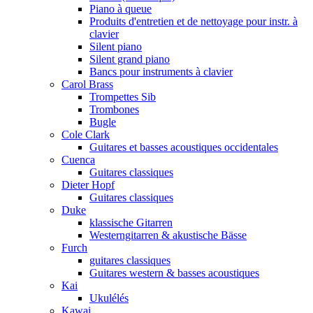
Piano à queue
Produits d'entretien et de nettoyage pour instr. à
clavier
Silent piano
Silent grand piano
Bancs pour instruments à clavier
Carol Brass
Trompettes Sib
Trombones
Bugle
Cole Clark
Guitares et basses acoustiques occidentales
Cuenca
Guitares classiques
Dieter Hopf
Guitares classiques
Duke
klassische Gitarren
Westerngitarren & akustische Bässe
Furch
guitares classiques
Guitares western & basses acoustiques
Kai
Ukulélés
Kawai