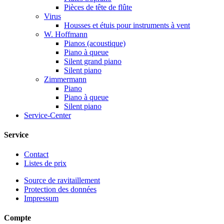
Pièces de tête de flûte
Virus
Housses et étuis pour instruments à vent
W. Hoffmann
Pianos (acoustique)
Piano à queue
Silent grand piano
Silent piano
Zimmermann
Piano
Piano à queue
Silent piano
Service-Center
Service
Contact
Listes de prix
Source de ravitaillement
Protection des données
Impressum
Compte