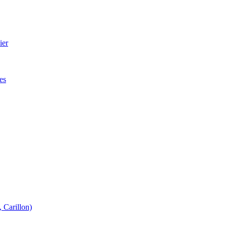
ier
es
 Carillon)