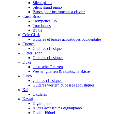
Silent piano
Silent grand piano
Bancs pour instruments à clavier
Carol Brass
Trompettes Sib
Trombones
Bugle
Cole Clark
Guitares et basses acoustiques occidentales
Cuenca
Guitares classiques
Dieter Hopf
Guitares classiques
Duke
klassische Gitarren
Westerngitarren & akustische Bässe
Furch
guitares classiques
Guitares western & basses acoustiques
Kai
Ukulélés
Kawai
Digitalpiano
Autres accessoires digitalpiano
Digital-Flügel