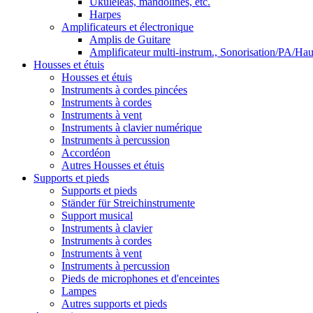
Ukuléléas, mandolines, etc.
Harpes
Amplificateurs et électronique
Amplis de Guitare
Amplificateur multi-instrum., Sonorisation/PA/Hau
Housses et étuis
Housses et étuis
Instruments à cordes pincées
Instruments à cordes
Instruments à vent
Instruments à clavier numérique
Instruments à percussion
Accordéon
Autres Housses et étuis
Supports et pieds
Supports et pieds
Ständer für Streichinstrumente
Support musical
Instruments à clavier
Instruments à cordes
Instruments à vent
Instruments à percussion
Pieds de microphones et d'enceintes
Lampes
Autres supports et pieds