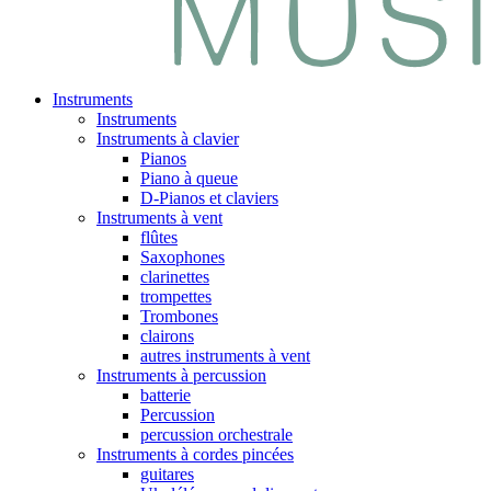
Instruments
Instruments
Instruments à clavier
Pianos
Piano à queue
D-Pianos et claviers
Instruments à vent
flûtes
Saxophones
clarinettes
trompettes
Trombones
clairons
autres instruments à vent
Instruments à percussion
batterie
Percussion
percussion orchestrale
Instruments à cordes pincées
guitares