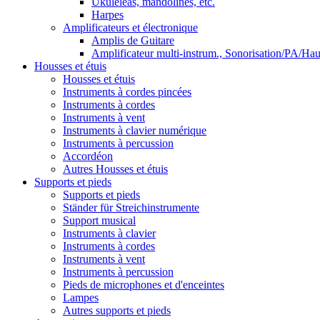
Ukuléléas, mandolines, etc.
Harpes
Amplificateurs et électronique
Amplis de Guitare
Amplificateur multi-instrum., Sonorisation/PA/Hau
Housses et étuis
Housses et étuis
Instruments à cordes pincées
Instruments à cordes
Instruments à vent
Instruments à clavier numérique
Instruments à percussion
Accordéon
Autres Housses et étuis
Supports et pieds
Supports et pieds
Ständer für Streichinstrumente
Support musical
Instruments à clavier
Instruments à cordes
Instruments à vent
Instruments à percussion
Pieds de microphones et d'enceintes
Lampes
Autres supports et pieds