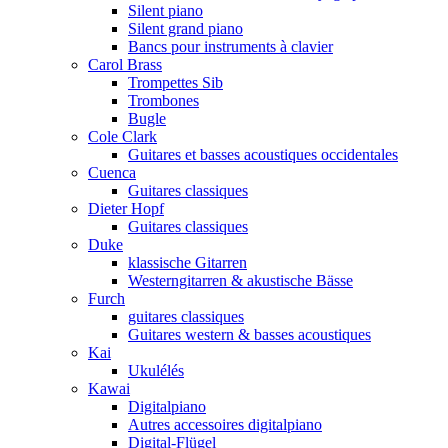
Silent piano
Silent grand piano
Bancs pour instruments à clavier
Carol Brass
Trompettes Sib
Trombones
Bugle
Cole Clark
Guitares et basses acoustiques occidentales
Cuenca
Guitares classiques
Dieter Hopf
Guitares classiques
Duke
klassische Gitarren
Westerngitarren & akustische Bässe
Furch
guitares classiques
Guitares western & basses acoustiques
Kai
Ukulélés
Kawai
Digitalpiano
Autres accessoires digitalpiano
Digital-Flügel