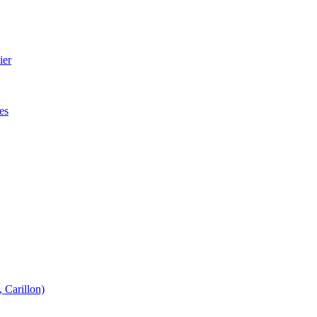
ier
es
 Carillon)